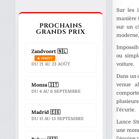
Sur les 
manière t
PROCHAINS
sur un c
GRANDS PRIX
moderne, 
Impossibl
Zandvoort 🇳🇱
ou simpl
🔥 SPRINT
DU 21 AU 23 AOÛT
voiture.
Dans un c
Monza 🇮🇹
venue al
DU 4 AU 6 SEPTEMBRE
comporte
plusieurs
l’écurie.
Madrid 🇪🇸
DU 11 AU 13 SEPTEMBRE
Lance St
une mon
l’équipe p