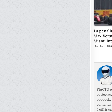
La pénali
Max Vers
Miami int
05/05/2026
F1ACTU pr
portée au
paddock. C
contenus 
à offrir u