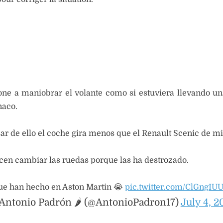
one a maniobrar el volante como si estuviera llevando un
aco.
sar de ello el coche gira menos que el Renault Scenic de mi
acen cambiar las ruedas porque las ha destrozado.
ue han hecho en Aston Martin 😭
pic.twitter.com/ClGngIU
Antonio Padrón 🌶️ (@AntonioPadron17)
July 4, 2