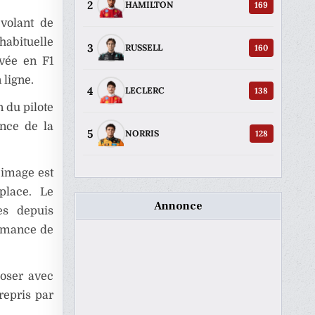
2
169
HAMILTON
volant de
habituelle
3
160
RUSSELL
rvée en F1
ligne.
4
138
LECLERC
n du pilote
ance de la
5
128
NORRIS
 image est
place. Le
Annonce
es depuis
ormance de
oser avec
trepris par