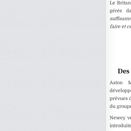
Le Brita
gérée da
suffisam
faire et 
Des 
Aston 
développ
prévues d
du groupe
Newey ve
introduit