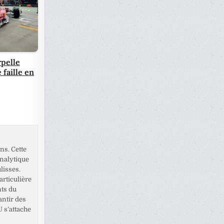
rpelle
 faille en
ns. Cette
analytique
lisses.
rticulière
nts du
antir des
U s’attache