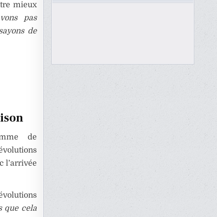
être mieux
avons pas
ssayons de
aison
ramme de
évolutions
 l’arrivée
volutions
s que cela