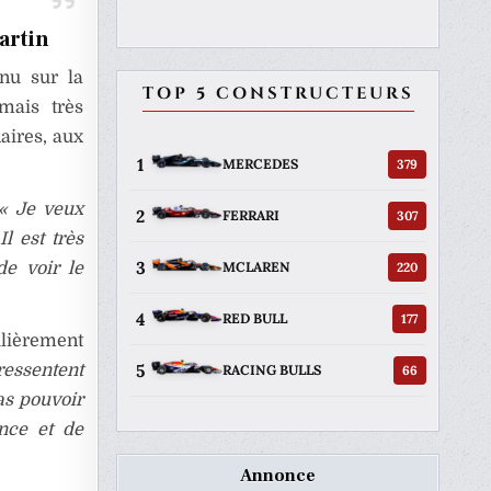
artin
nu sur la
TOP 5 CONSTRUCTEURS
rmais très
aires, aux
1
379
MERCEDES
« Je veux
2
307
FERRARI
l est très
3
220
MCLAREN
de voir le
4
177
RED BULL
lièrement
5
ressentent
66
RACING BULLS
as pouvoir
nce et de
Annonce