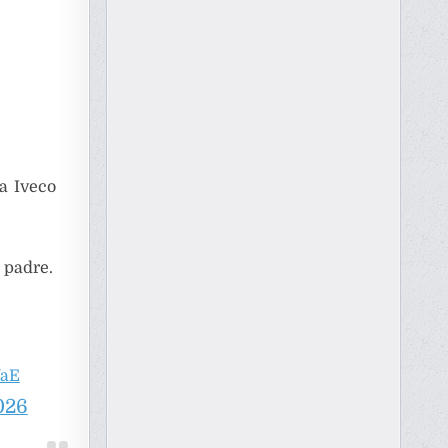
a Iveco
 padre.
UaE
026