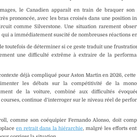
images, le Canadien apparaît en train de braquer son 
rès prononcée, avec les bras croisés dans une position in
ircuit comme Silverstone. Une situation rarement obse
qui a immédiatement suscité de nombreuses réactions en 
e toutefois de déterminer si ce geste traduit une frustratio
ement une difficulté extrême à extraire de la perform
ontexte déjà compliqué pour Aston Martin en 2026, cette
imenter les débats sur la compétitivité de la mono
ment de la voiture, combiné aux difficultés évoqué
 courses, continue d’interroger sur le niveau réel de perf
roll, comme son coéquipier Fernando Alonso, doit comp
oplace
en retrait dans la hiérarchie
, malgré les efforts en
our corriger la situation.