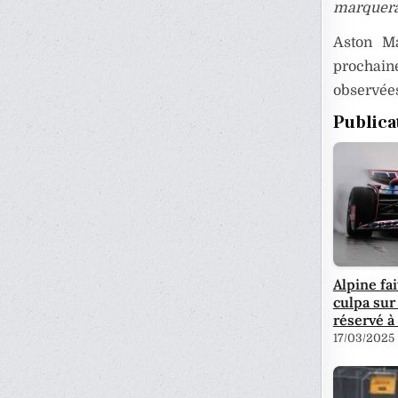
marquera 
Aston Ma
prochaine
observées
Publica
Alpine fa
culpa sur 
réservé 
17/03/2025