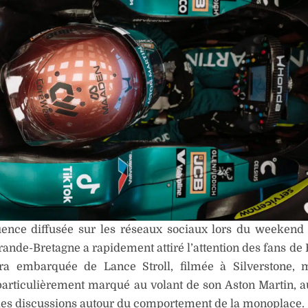
ence diffusée sur les réseaux sociaux lors du weekend
rande-Bretagne a rapidement attiré l’attention des fans de 
a embarquée de Lance Stroll, filmée à Silverstone, 
particulièrement marqué au volant de son Aston Martin, a
les discussions autour du comportement de la monoplace.