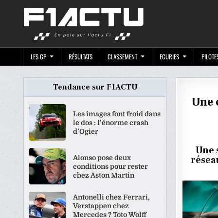
Skip
F1ACTU.CO
to
content
LES GP
RÉSULTATS
CLASSEMENT
ECURIES
PILOTE
Tendance sur F1ACTU
Une 
Les images font froid dans
le dos : l’énorme crash
d’Ogier
Une s
Alonso pose deux
résea
conditions pour rester
chez Aston Martin
Antonelli chez Ferrari,
Verstappen chez
Mercedes ? Toto Wolff