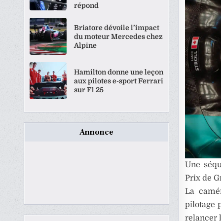
répond
Briatore dévoile l’impact
du moteur Mercedes chez
Alpine
Hamilton donne une leçon
aux pilotes e-sport Ferrari
sur F1 25
Annonce
Une séqu
Prix de G
La camér
pilotage 
relancer 