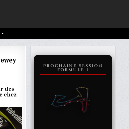
Newey
PROCHAINE SESSION
FORMULE 1
UÉE
ur des
le chez
LLE,