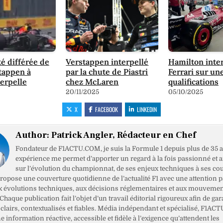
té différée de
Verstappen interpellé
Hamilton inte
tappen à
par la chute de Piastri
Ferrari sur une
erpelle
chez McLaren
qualifications
20/11/2025
05/10/2025
X
FACEBOOK
LINKEDIN
Author:
Patrick Angler, Rédacteur en Chef
Fondateur de F1ACTU.COM, je suis la Formule 1 depuis plus de 35 a
expérience me permet d’apporter un regard à la fois passionné et 
sur l’évolution du championnat, de ses enjeux techniques à ses cou
opose une couverture quotidienne de l’actualité F1 avec une attention pa
x évolutions techniques, aux décisions réglementaires et aux mouveme
haque publication fait l’objet d’un travail éditorial rigoureux afin de gar
clairs, contextualisés et fiables. Média indépendant et spécialisé, F1ACT
ne information réactive, accessible et fidèle à l’exigence qu’attendent les