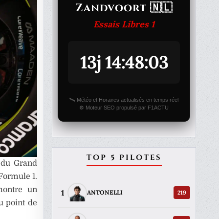
Zandvoort 🇳🇱
Essais Libres 1
13j 14:48:03
🛰️ Météo et Horaires actualisés en temps réel
⚙️ Moteur SEO propulsé par F1ACTU
TOP 5 PILOTES
 du Grand
Formule 1.
montre un
1
219
ANTONELLI
u point de