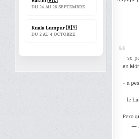
Bakou 🇦🇿
DU 24 AU 26 SEPTEMBRE
Kuala Lumpur 🇲🇾
DU 2 AU 4 OCTOBRE
– se p
en Món
– a pe
– le h
Pero q
— 