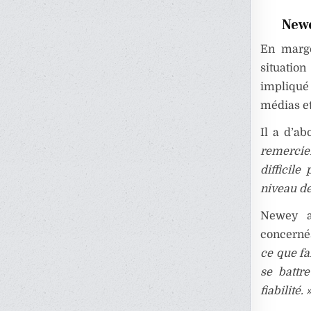
Newe
En marge
situatio
impliqué 
médias et
Il a d’ab
remercie
difficile
niveau de
Newey a 
concernés
ce que fa
se battr
fiabilité. 