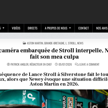
M
S
VIDÉOS
DIRECTS
A PROPOS DE NOUS
CONTACT
NOS AMIS
POSTED
ASTON MARTIN
,
GRANDE-BRETAGNE
,
L. STROLL
,
NEWS
IN
caméra embarquée de Stroll interpelle, 
fait son mea culpa
ON
PATRICK ANGLER, RÉDACTEUR EN CHEF
05/07/2026
LEAVE A COMMENT
UNE
CAMÉRA
EMBARQ
équence de Lance Stroll à Silverstone fait le to
DE
ux, alors que Newey évoque une situation diffici
STROLL
INTERPE
Aston Martin en 2026.
NEWEY
FAIT
SON
MEA
CULPA