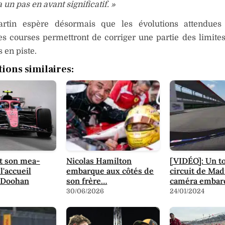
un pas en avant significatif. »
rtin espère désormais que les évolutions attendues
s courses permettront de corriger une partie des limites
 en piste.
tions similaires:
it son mea-
Nicolas Hamilton
[VIDÉO]: Un t
l'accueil
embarque aux côtés de
circuit de Mad
à Doohan
son frère…
caméra embar
30/06/2026
24/01/2024