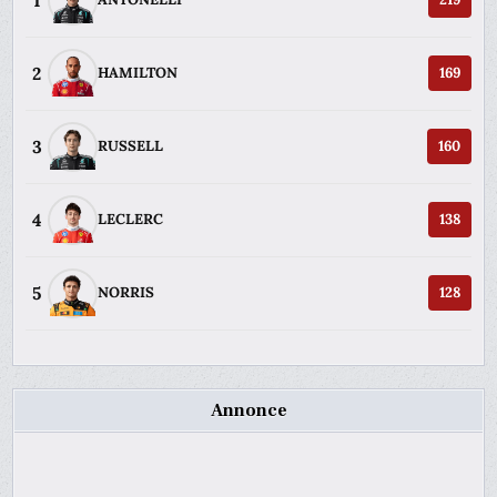
1
2
HAMILTON
169
3
RUSSELL
160
4
LECLERC
138
5
NORRIS
128
Annonce