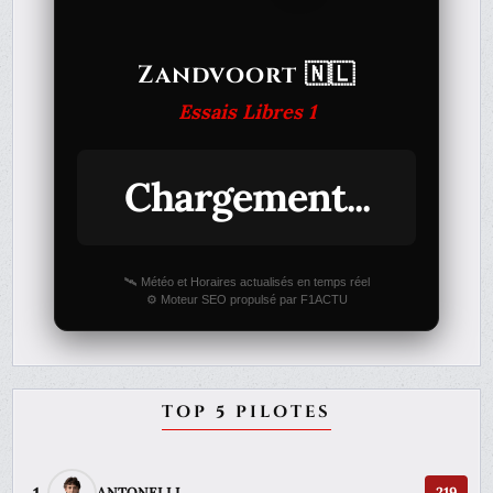
Zandvoort 🇳🇱
Essais Libres 1
Chargement...
🛰️ Météo et Horaires actualisés en temps réel
⚙️ Moteur SEO propulsé par F1ACTU
TOP 5 PILOTES
ANTONELLI
219