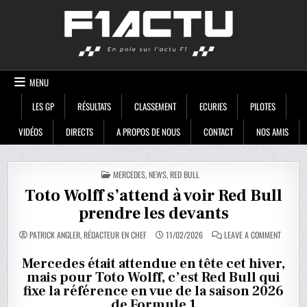
Skip
F1ACTU
to
content
MENU
LES GP
RÉSULTATS
CLASSEMENT
ECURIES
PILOTES
VIDÉOS
DIRECTS
A PROPOS DE NOUS
CONTACT
NOS AMIS
POSTED
MERCEDES
,
NEWS
,
RED BULL
IN
Toto Wolff s’attend à voir Red Bull
prendre les devants
ON
PATRICK ANGLER, RÉDACTEUR EN CHEF
11/02/2026
LEAVE A COMMENT
TOTO
WOLFF
S’ATTEN
Mercedes était attendue en tête cet hiver,
À
mais pour Toto Wolff, c’est Red Bull qui
VOIR
RED
fixe la référence en vue de la saison 2026
BULL
PRENDR
de Formule 1