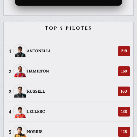
TOP 5 PILOTES
1
ANTONELLI
219
2
HAMILTON
169
3
RUSSELL
160
4
LECLERC
138
5
NORRIS
128