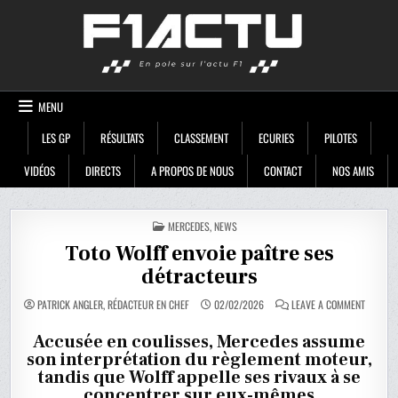
Skip
F1ACTU
to
content
MENU
LES GP
RÉSULTATS
CLASSEMENT
ECURIES
PILOTES
VIDÉOS
DIRECTS
A PROPOS DE NOUS
CONTACT
NOS AMIS
POSTED
MERCEDES
,
NEWS
IN
Toto Wolff envoie paître ses
détracteurs
ON
PATRICK ANGLER, RÉDACTEUR EN CHEF
02/02/2026
LEAVE A COMMENT
TOTO
WOLFF
ENVOIE
Accusée en coulisses, Mercedes assume
PAÎTRE
son interprétation du règlement moteur,
SES
DÉTRAC
tandis que Wolff appelle ses rivaux à se
concentrer sur eux-mêmes