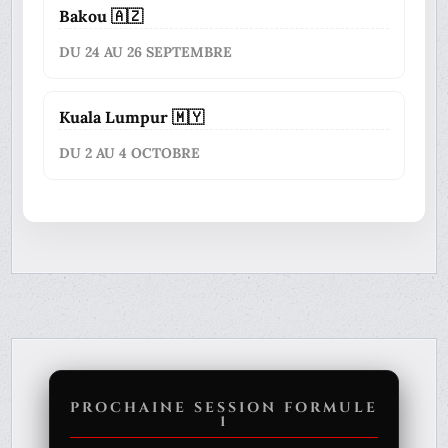
Bakou 🇦🇿
DU 24 AU 26 SEPTEMBRE
Kuala Lumpur 🇲🇾
DU 2 AU 4 OCTOBRE
PROCHAINE SESSION FORMULE
1