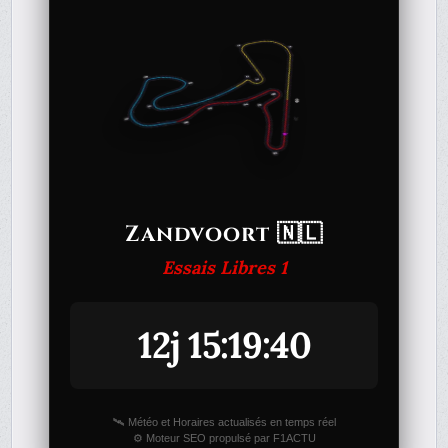
Zandvoort 🇳🇱
Essais Libres 1
12j 15:19:40
🛰️ Météo et Horaires actualisés en temps réel
⚙️ Moteur SEO propulsé par F1ACTU