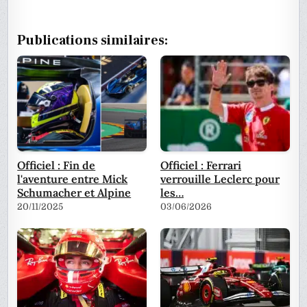
Publications similaires:
Officiel : Fin de
Officiel : Ferrari
l'aventure entre Mick
verrouille Leclerc pour
Schumacher et Alpine
les…
20/11/2025
03/06/2026