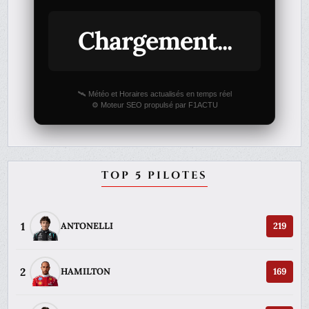
Chargement...
🛰️ Météo et Horaires actualisés en temps réel
⚙️ Moteur SEO propulsé par F1ACTU
TOP 5 PILOTES
1
ANTONELLI
219
2
HAMILTON
169