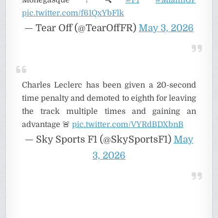
Monégasque ! 🔍
#F1
#MiamiGP
pic.twitter.com/f61QxYbFlk
— Tear Off (@TearOffFR)
May 3, 2026
Charles Leclerc has been given a 20-second
time penalty and demoted to eighth for leaving
the track multiple times and gaining an
advantage 🚨
pic.twitter.com/VYRdBDXbnB
— Sky Sports F1 (@SkySportsF1)
May
3, 2026