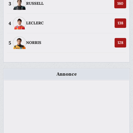
3
RUSSELL
160
4
LECLERC
138
5
NORRIS
128
Annonce