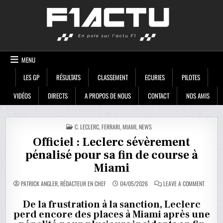
Skip
F1ACTU
to
content
MENU
LES GP
RÉSULTATS
CLASSEMENT
ECURIES
PILOTES
VIDÉOS
DIRECTS
A PROPOS DE NOUS
CONTACT
NOS AMIS
POSTED
C. LECLERC
,
FERRARI
,
MIAMI
,
NEWS
IN
Officiel : Leclerc sévèrement
pénalisé pour sa fin de course à
Miami
ON
PATRICK ANGLER, RÉDACTEUR EN CHEF
04/05/2026
LEAVE A COMMENT
OFFICIEL
:
LECLERC
De la frustration à la sanction, Leclerc
SÉVÈRE
perd encore des places à Miami après une
PÉNALIS
POUR