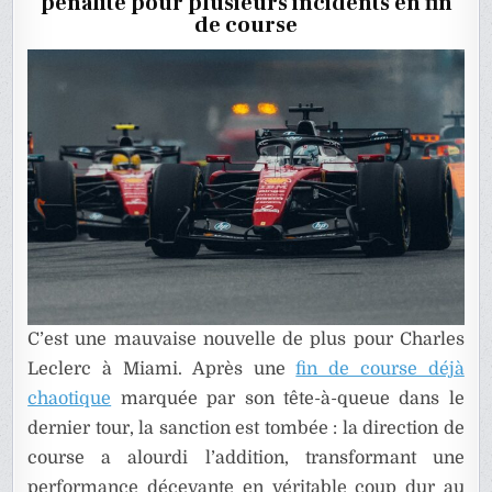
pénalité pour plusieurs incidents en fin
SA
FIN
de course
DE
COURSE
À
MIAMI
C’est une mauvaise nouvelle de plus pour Charles
Leclerc à Miami. Après une
fin de course déjà
chaotique
marquée par son tête-à-queue dans le
dernier tour, la sanction est tombée : la direction de
course a alourdi l’addition, transformant une
performance décevante en véritable coup dur au