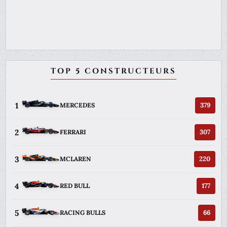
TOP 5 CONSTRUCTEURS
1
379
MERCEDES
2
307
FERRARI
3
220
MCLAREN
4
177
RED BULL
5
66
RACING BULLS