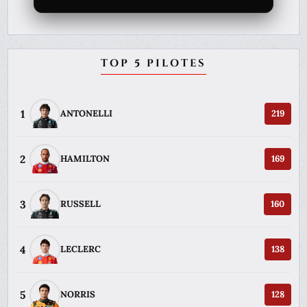
TOP 5 PILOTES
1
ANTONELLI
219
2
HAMILTON
169
3
RUSSELL
160
4
LECLERC
138
5
NORRIS
128