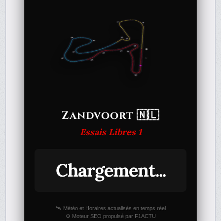
Zandvoort 🇳🇱
Essais Libres 1
Chargement...
🛰️ Météo et Horaires actualisés en temps réel
⚙️ Moteur SEO propulsé par F1ACTU