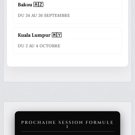
Bakou 🇦🇿
DU 24 AU 26 SEPTEMBRE
Kuala Lumpur 🇲🇾
DU 2 AU 4 OCTOBRE
PROCHAINE SESSION FORMULE
1