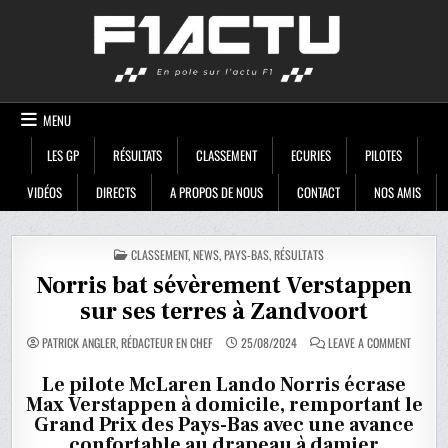
Skip
F1ACTU
to
content
MENU
LES GP
RÉSULTATS
CLASSEMENT
ECURIES
PILOTES
VIDÉOS
DIRECTS
A PROPOS DE NOUS
CONTACT
NOS AMIS
POSTED
CLASSEMENT
,
NEWS
,
PAYS-BAS
,
RÉSULTATS
IN
Norris bat sévèrement Verstappen
sur ses terres à Zandvoort
ON
PATRICK ANGLER, RÉDACTEUR EN CHEF
25/08/2024
LEAVE A COMMENT
NORRIS
BAT
SÉVÈRE
Le pilote McLaren Lando Norris écrase
VERSTA
Max Verstappen à domicile, remportant le
SUR
SES
Grand Prix des Pays-Bas avec une avance
TERRES
À
confortable au drapeau à damier