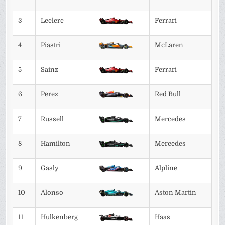
3
Leclerc
Ferrari
4
Piastri
McLaren
5
Sainz
Ferrari
6
Perez
Red Bull
7
Russell
Mercedes
8
Hamilton
Mercedes
9
Gasly
Alpline
10
Alonso
Aston Martin
11
Hulkenberg
Haas