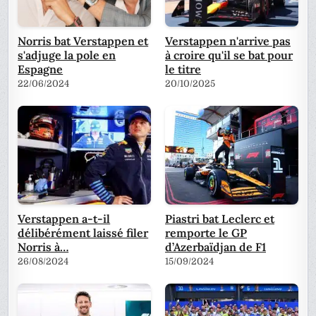
Norris bat Verstappen et
Verstappen n'arrive pas
s'adjuge la pole en
à croire qu'il se bat pour
Espagne
le titre
22/06/2024
20/10/2025
Verstappen a-t-il
Piastri bat Leclerc et
délibérément laissé filer
remporte le GP
Norris à…
d’Azerbaïdjan de F1
26/08/2024
15/09/2024