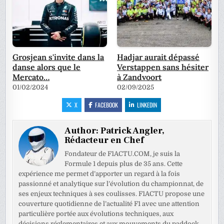
Grosjean s'invite dans la
Hadjar aurait dépassé
danse alors que le
Verstappen sans hésiter
Mercato…
à Zandvoort
01/02/2024
02/09/2025
X
FACEBOOK
LINKEDIN
Author:
Patrick Angler,
Rédacteur en Chef
Fondateur de F1ACTU.COM, je suis la
Formule 1 depuis plus de 35 ans. Cette
expérience me permet d’apporter un regard à la fois
passionné et analytique sur l’évolution du championnat, de
ses enjeux techniques à ses coulisses. F1ACTU propose une
couverture quotidienne de l’actualité F1 avec une attention
particulière portée aux évolutions techniques, aux
décisions réglementaires et aux mouvements du paddock.