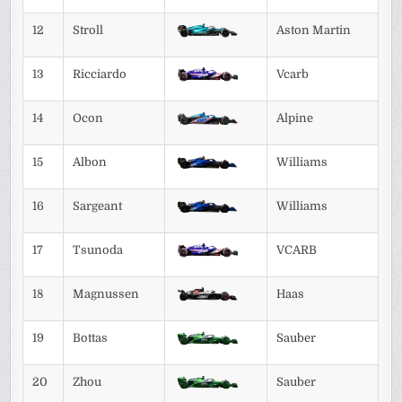
12
Stroll
Aston Martin
13
Ricciardo
Vcarb
14
Ocon
Alpine
15
Albon
Williams
16
Sargeant
Williams
17
Tsunoda
VCARB
18
Magnussen
Haas
19
Bottas
Sauber
20
Zhou
Sauber