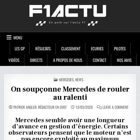
Skip
F1ACTU
to
content
MENU
LES GP
RÉSULTATS
CLASSEMENT
ECURIES
PILOTES
VIDÉOS
DIRECTS
A PROPOS DE NOUS
CONTACT
NOS AMIS
POSTED
MERCEDES
,
NEWS
IN
On soupçonne Mercedes de rouler
au ralenti
ON
PATRICK ANGLER, RÉDACTEUR EN CHEF
13/03/2026
LEAVE A COMMENT
ON
SOUPÇO
MERCED
Mercedes semble avoir une longueur
DE
d’avance en gestion d’énergie. Certains
ROULER
AU
observateurs pensent que le moteur n’est
RALENTI
pas encore exploité au maximum