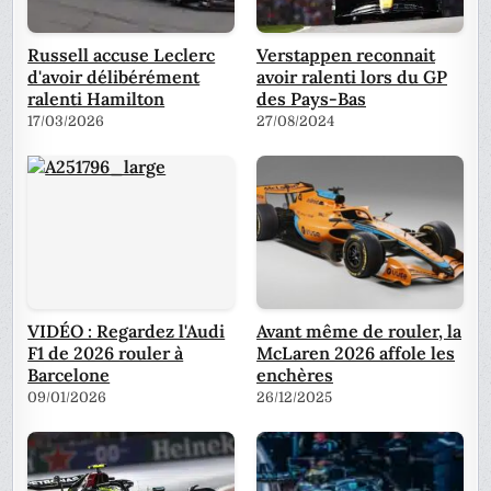
Russell accuse Leclerc
Verstappen reconnait
d'avoir délibérément
avoir ralenti lors du GP
ralenti Hamilton
des Pays-Bas
17/03/2026
27/08/2024
VIDÉO : Regardez l'Audi
Avant même de rouler, la
F1 de 2026 rouler à
McLaren 2026 affole les
Barcelone
enchères
09/01/2026
26/12/2025