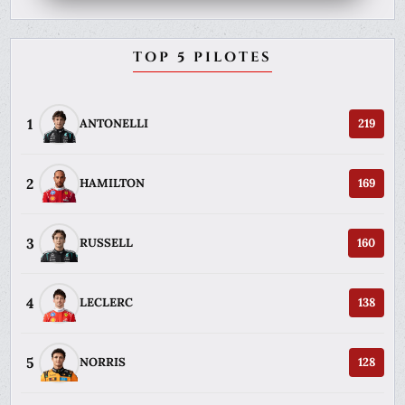
TOP 5 PILOTES
1
ANTONELLI
219
2
HAMILTON
169
3
RUSSELL
160
4
LECLERC
138
5
NORRIS
128