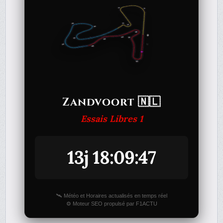
Zandvoort 🇳🇱
Essais Libres 1
13j 18:09:47
🛰️ Météo et Horaires actualisés en temps réel
⚙️ Moteur SEO propulsé par F1ACTU