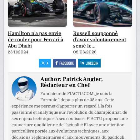
Hamilton n'a pas envie
Russell soupçonné
de rouler pour Ferrari à
d’avoir volontairement
Abu Dhabi
semé le…
28/11/2024
09/06/2026
X
FACEBOOK
LINKEDIN
Author:
Patrick Angler,
Rédacteur en Chef
Fondateur de F1ACTU.COM, je suis la
Formule 1 depuis plus de 35 ans. Cette
expérience me permet d’apporter un regard à la fois
passionné et analytique sur l’évolution du championnat, de
ses enjeux techniques à ses coulisses. F1ACTU propose une
couverture quotidienne de l’actualité F1 avec une attention
particulière portée aux évolutions techniques, aux
décisions réglementaires et aux mouvements du paddock.