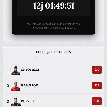
12j 01:49:51
🛰️ Météo et Horaires actualisés en temps réel
⚙️ Moteur SEO propulsé par F1ACTU
TOP 5 PILOTES
1
ANTONELLI
219
2
HAMILTON
169
3
RUSSELL
160