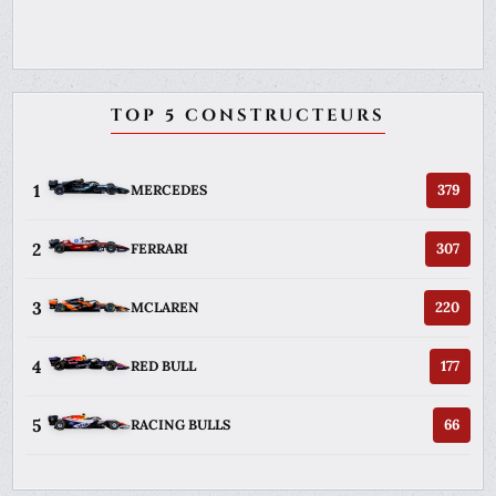
TOP 5 CONSTRUCTEURS
1
379
MERCEDES
2
307
FERRARI
3
220
MCLAREN
4
177
RED BULL
5
66
RACING BULLS