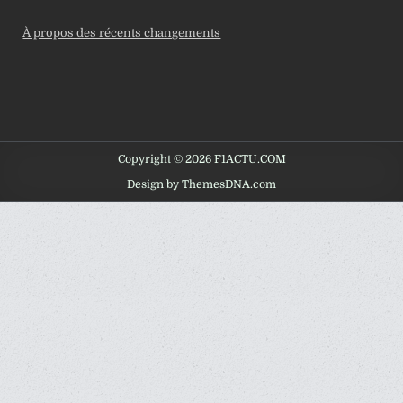
À propos des récents changements
Copyright © 2026 F1ACTU.COM
Design by ThemesDNA.com