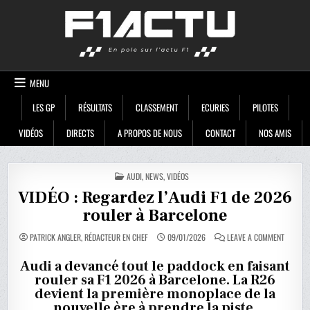
Skip
F1ACTU
to
content
MENU
LES GP
RÉSULTATS
CLASSEMENT
ECURIES
PILOTES
VIDÉOS
DIRECTS
A PROPOS DE NOUS
CONTACT
NOS AMIS
POSTED
AUDI
,
NEWS
,
VIDÉOS
IN
VIDÉO : Regardez l’Audi F1 de 2026
rouler à Barcelone
ON
PATRICK ANGLER, RÉDACTEUR EN CHEF
09/01/2026
LEAVE A COMMENT
VIDÉO
:
REGARD
Audi a devancé tout le paddock en faisant
L’AUDI
rouler sa F1 2026 à Barcelone. La R26
F1
DE
devient la première monoplace de la
2026
ROULER
nouvelle ère à prendre la piste.