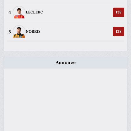
4
LECLERC
138
5
NORRIS
128
Annonce