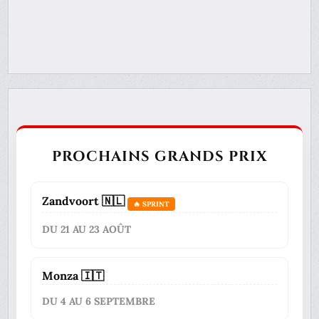
PROCHAINS GRANDS PRIX
Zandvoort 🇳🇱
🔥 SPRINT
DU 21 AU 23 AOÛT
Monza 🇮🇹
DU 4 AU 6 SEPTEMBRE