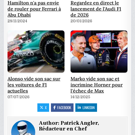
Hamilton n'a pas envie
Regardez en direct le
de rouler pour Ferrari à
lancement de l'Audi F1
Abu Dhabi
de 2026
28/11/2024
20/01/2026
Alonso vide son sac sur
Marko vide son sac et
les voitures de F1
incrimine Horner pour
actuelles
l'échec de Max
07/07/2026
14/12/2025
X
FACEBOOK
LINKEDIN
Author:
Patrick Angler,
Rédacteur en Chef