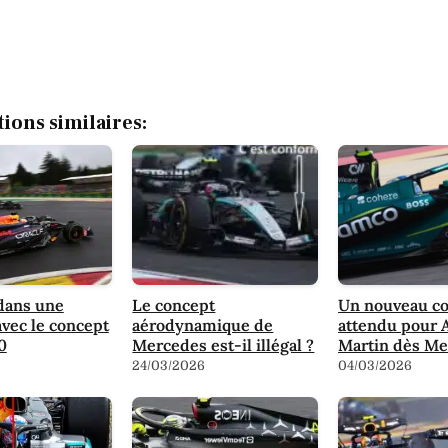
tions similaires:
dans une
Le concept
Un nouveau c
vec le concept
aérodynamique de
attendu pour 
0
Mercedes est-il illégal ?
Martin dès Me
24/03/2026
04/03/2026