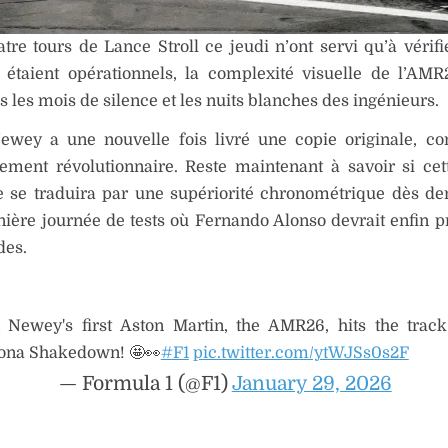
atre tours de Lance Stroll ce jeudi n’ont servi qu’à vérifi
étaient opérationnels, la complexité visuelle de l’AMR2
 les mois de silence et les nuits blanches des ingénieurs.
ewey a une nouvelle fois livré une copie originale, c
lement révolutionnaire. Reste maintenant à savoir si ce
e se traduira par une supériorité chronométrique dès de
nière journée de tests où Fernando Alonso devrait enfin p
es.
 Newey's first Aston Martin, the AMR26, hits the track
ona Shakedown! 🤩👀
#F1
pic.twitter.com/ytWJSs0s2F
— Formula 1 (@F1)
January 29, 2026