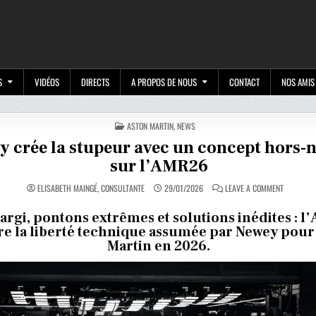
M
S
VIDÉOS
DIRECTS
A PROPOS DE NOUS
CONTACT
NOS AMIS
POSTED
ASTON MARTIN
,
NEWS
IN
y crée la stupeur avec un concept hors
sur l’AMR26
ON
ELISABETH MAINGÉ, CONSULTANTE
29/01/2026
LEAVE A COMMENT
NEWEY
CRÉE
LA
largi, pontons extrêmes et solutions inédites : 
STUPEUR
tre la liberté technique assumée par Newey pour
AVEC
UN
Martin en 2026.
CONCEPT
HORS-
NORME
SUR
L’AMR26