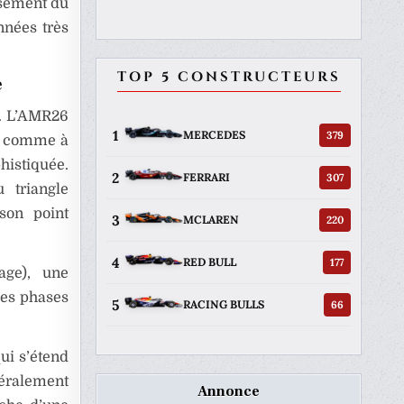
ssement du
nnées très
TOP 5 CONSTRUCTEURS
e
l. L’AMR26
1
379
MERCEDES
t comme à
histiquée.
2
307
FERRARI
 triangle
son point
3
220
MCLAREN
4
177
RED BULL
age), une
 des phases
5
66
RACING BULLS
ui s’étend
téralement
Annonce