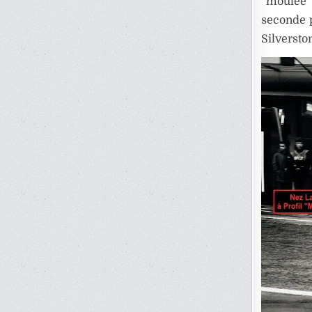
“moulée” 
seconde p
Silversto