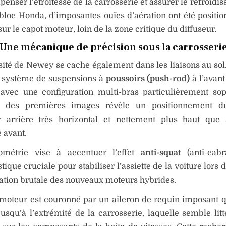
enser l’étroitesse de la carrosserie et assurer le refroidi
loc Honda, d’imposantes ouïes d’aération ont été positio
sur le capot moteur, loin de la zone critique du diffuseur.
Une mécanique de précision sous la carrosseri
sité de Newey se cache également dans les liaisons au so
n système de suspensions à
poussoirs (push-rod)
à l’avan
, avec une configuration multi-bras particulièrement sop
e des premières images révèle un positionnement du
r arrière très horizontal et nettement plus haut que 
 avant.
ométrie vise à accentuer l’effet
anti-squat
(anti-cabr
stique cruciale pour stabiliser l’assiette de la voiture lors
ation brutale des nouveaux moteurs hybrides.
moteur est couronné par un aileron de requin imposant q
usqu’à l’extrémité de la carrosserie, laquelle semble lit