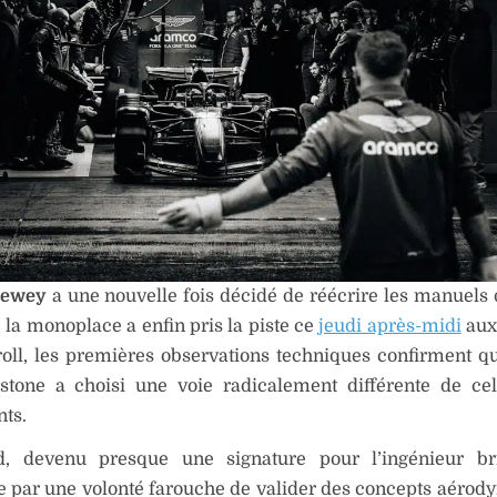
Newey
a une nouvelle fois décidé de réécrire les manuels 
 la monoplace a enfin pris la piste ce
jeudi après-midi
aux
oll, les premières observations techniques confirment qu
rstone a choisi une voie radicalement différente de ce
ts.
d, devenu presque une signature pour l’ingénieur bri
e par une volonté farouche de valider des concepts aéro