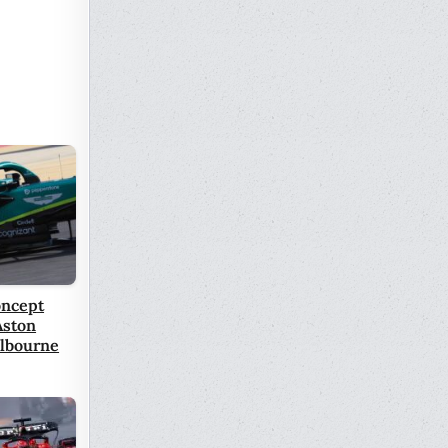
oncept
Aston
lbourne