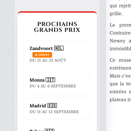
qui rejet
grille.
PROCHAINS
Le prem
GRANDS PRIX
Contraire
Newey a 
Zandvoort 🇳🇱
irrésisti
🔥 SPRINT
Ce muse
DU 21 AU 23 AOÛT
extrêmeme
Mais c’es
Monza 🇮🇹
que la te
DU 4 AU 6 SEPTEMBRE
entrées
plateau i
Madrid 🇪🇸
DU 11 AU 13 SEPTEMBRE