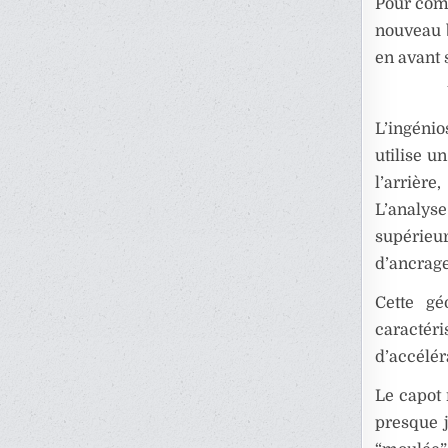
Pour comp
nouveau b
en avant 
L’ingénio
utilise u
l’arrière
L’analys
supérieu
d’ancrage
Cette gé
caractéri
d’accélér
Le capot 
presque j