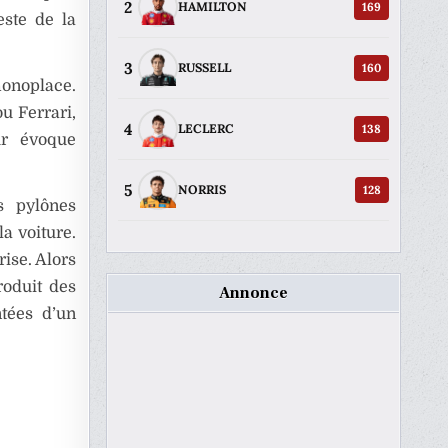
2
169
HAMILTON
este de la
3
160
RUSSELL
noplace.
u Ferrari,
4
138
LECLERC
ur évoque
5
128
NORRIS
s pylônes
a voiture.
ise. Alors
roduit des
Annonce
tées d’un