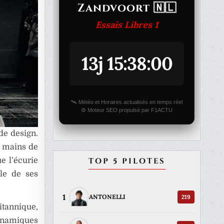
Zandvoort 🇳🇱
Essais Libres 1
13j 15:38:00
🛰️ Météo et Horaires actualisés en temps réel
⚙️ Moteur SEO propulsé par F1ACTU
de design.
 mains de
TOP 5 PILOTES
e l’écurie
lle de ses
1
219
ANTONELLI
tannique,
dynamiques