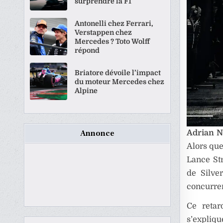
surprendre la F1
Antonelli chez Ferrari,
Verstappen chez
Mercedes ? Toto Wolff
répond
Briatore dévoile l’impact
du moteur Mercedes chez
Alpine
Adrian 
Annonce
Alors que
Lance Str
de Silve
concurren
Ce retar
s’expliqu