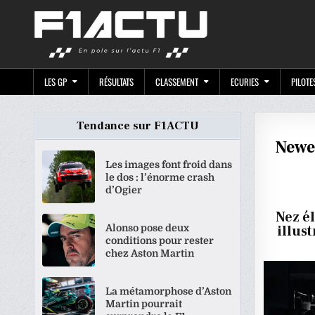
Skip
F1ACTU.CO
to
content
LES GP
RÉSULTATS
CLASSEMENT
ECURIES
PILOTE
Tendance sur F1ACTU
Newe
Les images font froid dans
le dos : l’énorme crash
d’Ogier
Nez é
Alonso pose deux
illus
conditions pour rester
chez Aston Martin
La métamorphose d’Aston
Martin pourrait