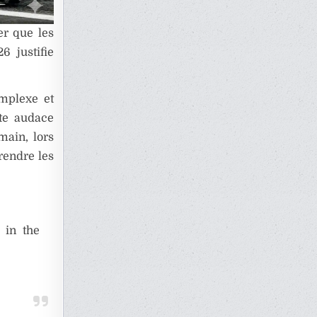
er que les
6 justifie
omplexe et
tte audace
main, lors
rendre les
 in the