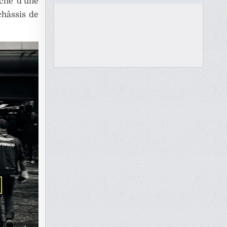
rche d’une
châssis de