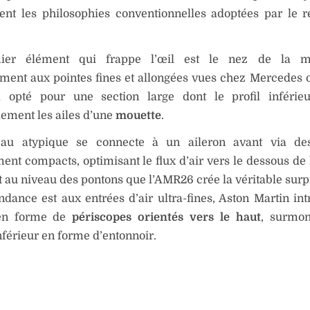
tent les philosophies conventionnelles adoptées par le r
ier élément qui frappe l’œil est le nez de la mo
ment aux pointes fines et allongées vues chez Mercedes o
opté pour une section large dont le profil inférie
blement les ailes d’une
mouette
.
au atypique se connecte à un aileron avant via de
nt compacts, optimisant le flux d’air vers le dessous de l
t au niveau des pontons que l’AMR26 crée la véritable surpr
ndance est aux entrées d’air ultra-fines, Aston Martin int
 en forme de
périscopes orientés vers le haut
, surmon
nférieur en forme d’entonnoir.