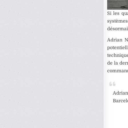
Si les qu
systèmes 
désormais
Adrian N
potentiel
techniqu
de la der
command
Adrian
Barcel