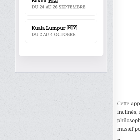
Bakou 🇦🇿
DU 24 AU 26 SEPTEMBRE
Kuala Lumpur 🇲🇾
DU 2 AU 4 OCTOBRE
Cette ap
inclinés,
philosop
massif pou