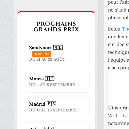
pour l’aé
ne s’agit
philosoph
PROCHAINS
GRANDS PRIX
Selon
Th
que les 
sur des s
Zandvoort 🇳🇱
techniqu
🔥 SPRINT
DU 21 AU 23 AOÛT
l’équipe 
à ses pro
Monza 🇮🇹
DU 4 AU 6 SEPTEMBRE
Madrid 🇪🇸
L’inspira
DU 11 AU 13 SEPTEMBRE
W14. La
notammen