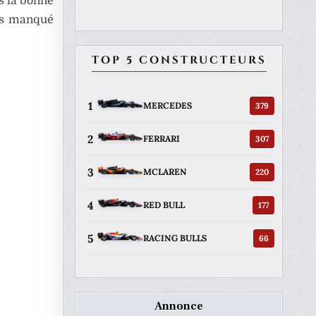
s la bonne
pas manqué
TOP 5 CONSTRUCTEURS
1
379
MERCEDES
2
307
FERRARI
3
220
MCLAREN
4
177
RED BULL
5
66
RACING BULLS
Annonce