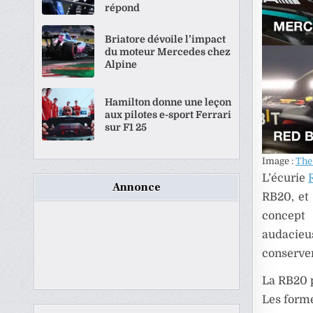
répond
Briatore dévoile l’impact
du moteur Mercedes chez
Alpine
Hamilton donne une leçon
aux pilotes e-sport Ferrari
sur F1 25
Image :
The
L’écurie
Annonce
RB20, et 
concept 
audacieu
conserver
La RB20 p
Les forme