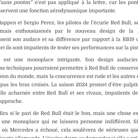
“sans ponton”
n’est pas appliqué à la lettre, car les pon
servent une fonction aérodynamique importante.
appen et Sergio Perez, les pilotes de l’écurie Red Bull, se
, mais enthousiasmés par le nouveau design de la 
sent son audace et sa différence par rapport à la RB19 
 et ils sont impatients de tester ses performances sur la pis
 est une monoplace intrigante. Son design audacie
ns techniques pourraient permettre à Red Bull de conserver
on du monde, mais la concurrence est rude et les autres 
 pas les bras croisés. La saison 2024 promet d’être palpit
lle acharnée entre Red Bull et ses rivaux, impatients de
 approche.
dira si le pari de Red Bull était le bon, mais une chose es
 une monoplace qui ne laissera personne indifférent. S
là où Mercedes a échoué, cela soulèvera de sérieuses qu