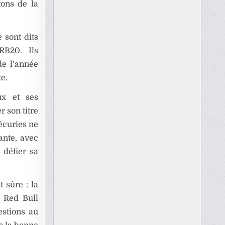
tons de la
 sont dits
RB20. Ils
de l’année
te.
ux et ses
 son titre
écuries ne
ante, avec
 défier sa
t sûre : la
i Red Bull
estions au