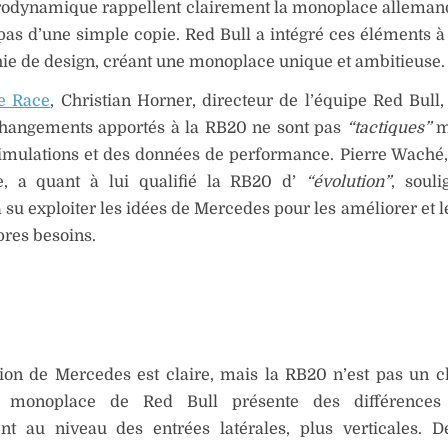
rodynamique rappellent clairement la monoplace allemand
 pas d’une simple copie. Red Bull a intégré ces éléments à
ie de design, créant une monoplace unique et ambitieuse.
e Race
, Christian Horner, directeur de l’équipe Red Bull,
changements apportés à la RB20 ne sont pas
“tactiques”
m
imulations et des données de performance. Pierre Waché,
e, a quant à lui qualifié la RB20 d’
“évolution”
, soul
a su exploiter les idées de Mercedes pour les améliorer et 
pres besoins.
tion de Mercedes est claire, mais la RB20 n’est pas un c
 monoplace de Red Bull présente des différences 
t au niveau des entrées latérales, plus verticales. D