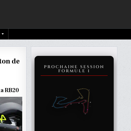
ton de
PROCHAINE SESSION
FORMULE 1
OI
la RB20
T
ES