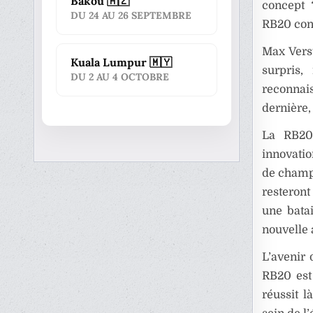
Bakou 🇦🇿
concept
DU 24 AU 26 SEPTEMBRE
RB20 con
Max Verst
Kuala Lumpur 🇲🇾
surpris
DU 2 AU 4 OCTOBRE
reconnais
dernière,
La RB20
innovatio
de champi
resteront
une batai
nouvelle
L’avenir 
RB20 est
réussit 