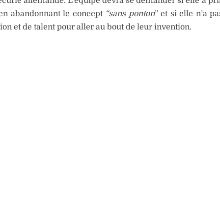
’écurie allemande. L’équipe devra se demander si elle a pri
 en abandonnant le concept
“sans ponton
” et si elle n’a 
ion et de talent pour aller au bout de leur invention.