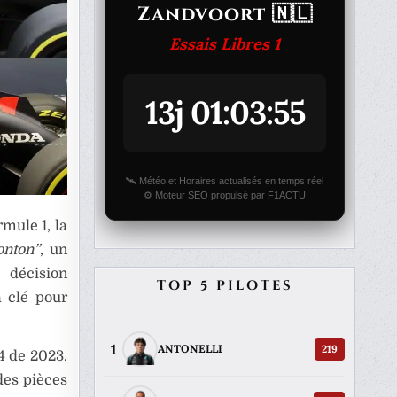
Zandvoort 🇳🇱
Essais Libres 1
13j 01:03:55
🛰️ Météo et Horaires actualisés en temps réel
⚙️ Moteur SEO propulsé par F1ACTU
mule 1, la
onton”
, un
 décision
TOP 5 PILOTES
a clé pour
1
219
ANTONELLI
4 de 2023.
des pièces