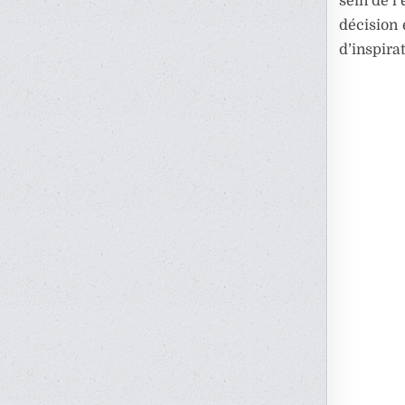
sein de l
décision
d’inspirat