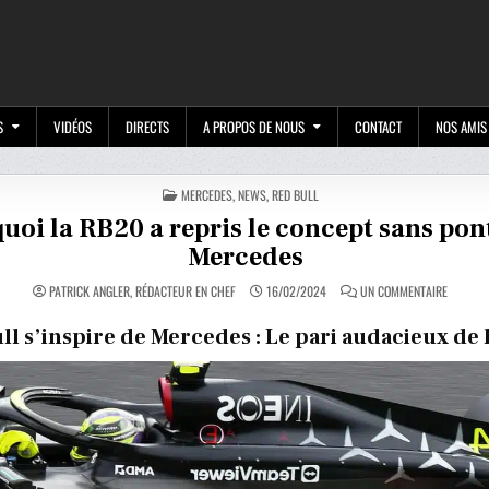
M
S
VIDÉOS
DIRECTS
A PROPOS DE NOUS
CONTACT
NOS AMIS
POSTED
MERCEDES
,
NEWS
,
RED BULL
IN
uoi la RB20 a repris le concept sans pon
Mercedes
SUR
PATRICK ANGLER, RÉDACTEUR EN CHEF
16/02/2024
UN COMMENTAIRE
POURQU
LA
RB20
ll s’inspire de Mercedes : Le pari audacieux de 
A
REPRIS
LE
CONCEP
SANS
PONTON
DE
MERCED