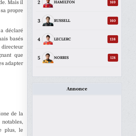
2
e. Mais il
169
HAMILTON
 sa propre
3
160
RUSSELL
 a déclaré
ais basés
4
138
LECLERC
 directeur
ignant que
5
128
NORRIS
les adapter
Annonce
lone de la
notables,
e plus, le