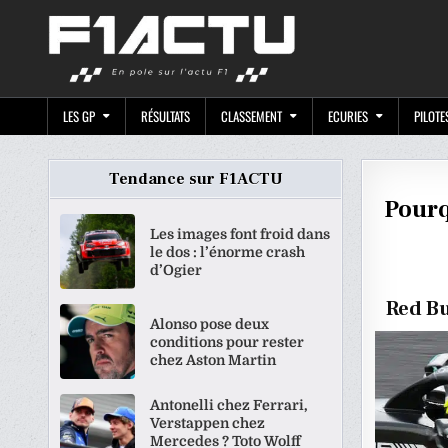
Skip
F1ACTU.CO
to
content
LES GP
RÉSULTATS
CLASSEMENT
ECURIES
PILOTE
Tendance sur F1ACTU
Pourq
Les images font froid dans
le dos : l’énorme crash
d’Ogier
Red Bu
Alonso pose deux
conditions pour rester
chez Aston Martin
Antonelli chez Ferrari,
Verstappen chez
Mercedes ? Toto Wolff