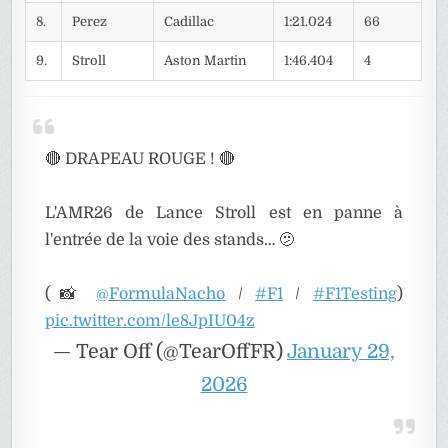
8.
Perez
Cadillac
1:21.024
66
9.
Stroll
Aston Martin
1:46.404
4
🔴 DRAPEAU ROUGE ! 🔴
L'AMR26 de Lance Stroll est en panne à
l'entrée de la voie des stands… 🫤
(📸
@FormulaNacho
/
#F1
/
#F1Testing
)
pic.twitter.com/le8JpIU04z
— Tear Off (@TearOffFR)
January 29,
2026