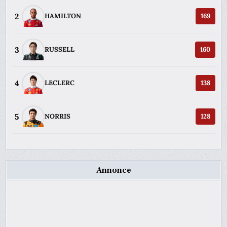
2
HAMILTON
169
3
RUSSELL
160
4
LECLERC
138
5
NORRIS
128
Annonce