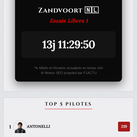
Zandvoort 🇳🇱
Essais Libres 1
13j 11:29:50
🛰️ Météo et Horaires actualisés en temps réel
⚙️ Moteur SEO propulsé par F1ACTU
TOP 5 PILOTES
1
ANTONELLI
219