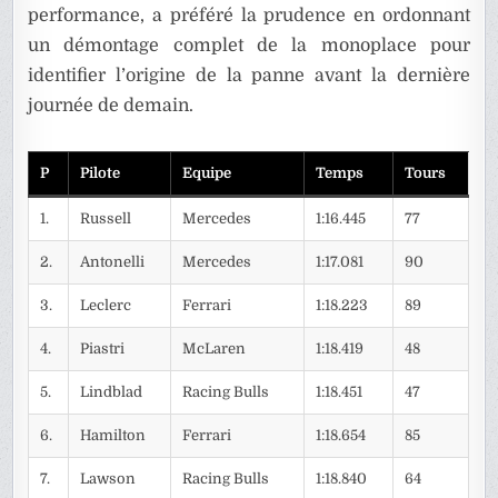
performance, a préféré la prudence en ordonnant
un démontage complet de la monoplace pour
identifier l’origine de la panne avant la dernière
journée de demain.
P
Pilote
Equipe
Temps
Tours
1.
Russell
Mercedes
1:16.445
77
2.
Antonelli
Mercedes
1:17.081
90
3.
Leclerc
Ferrari
1:18.223
89
4.
Piastri
McLaren
1:18.419
48
5.
Lindblad
Racing Bulls
1:18.451
47
6.
Hamilton
Ferrari
1:18.654
85
7.
Lawson
Racing Bulls
1:18.840
64