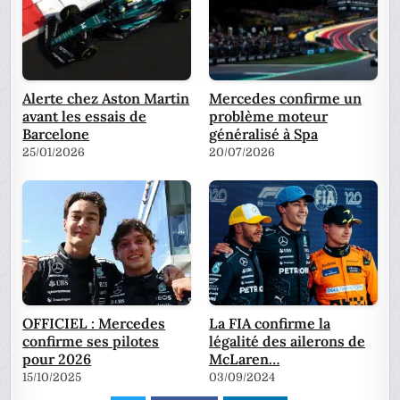
Alerte chez Aston Martin
Mercedes confirme un
avant les essais de
problème moteur
Barcelone
généralisé à Spa
25/01/2026
20/07/2026
OFFICIEL : Mercedes
La FIA confirme la
confirme ses pilotes
légalité des ailerons de
pour 2026
McLaren…
15/10/2025
03/09/2024