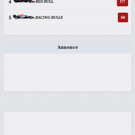
4
177
RED BULL
5
66
RACING BULLS
Annonce