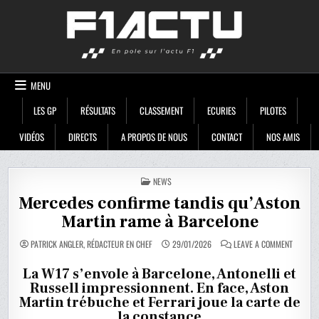
Skip
F1ACTU
to
content
MENU
LES GP
RÉSULTATS
CLASSEMENT
ECURIES
PILOTES
VIDÉOS
DIRECTS
A PROPOS DE NOUS
CONTACT
NOS AMIS
POSTED
NEWS
IN
Mercedes confirme tandis qu’Aston
Martin rame à Barcelone
ON
PATRICK ANGLER, RÉDACTEUR EN CHEF
29/01/2026
LEAVE A COMMENT
MERCED
CONFIR
TANDIS
La W17 s’envole à Barcelone, Antonelli et
QU’ASTO
Russell impressionnent. En face, Aston
MARTIN
RAME
Martin trébuche et Ferrari joue la carte de
À
BARCEL
la constance