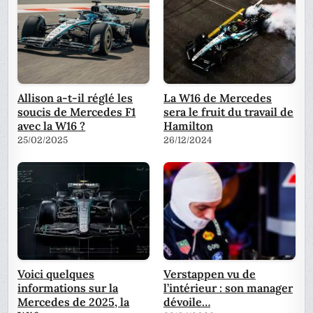
Allison a-t-il réglé les
La W16 de Mercedes
soucis de Mercedes F1
sera le fruit du travail de
avec la W16 ?
Hamilton
25/02/2025
26/12/2024
Voici quelques
Verstappen vu de
informations sur la
l’intérieur : son manager
Mercedes de 2025, la
dévoile…