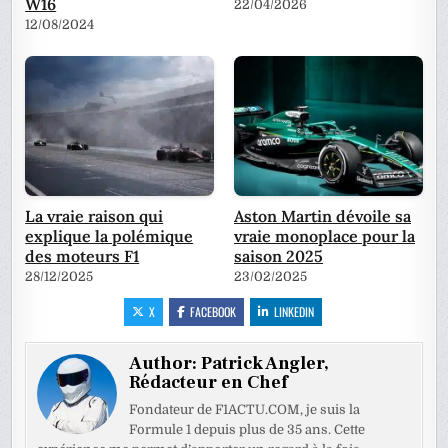
W16
22/04/2026
12/08/2024
La vraie raison qui
Aston Martin dévoile sa
explique la polémique
vraie monoplace pour la
des moteurs F1
saison 2025
28/12/2025
23/02/2025
X
FACEBOOK
LINKEDIN
Author:
Patrick Angler,
Rédacteur en Chef
Fondateur de F1ACTU.COM, je suis la
Formule 1 depuis plus de 35 ans. Cette