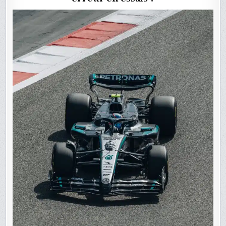
À
BAHREÏ