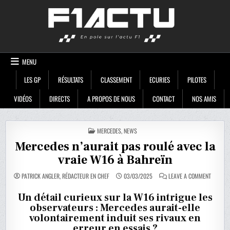
Skip
F1ACTU
to
content
MENU
LES GP
RÉSULTATS
CLASSEMENT
ECURIES
PILOTES
VIDÉOS
DIRECTS
A PROPOS DE NOUS
CONTACT
NOS AMIS
POSTED
MERCEDES
,
NEWS
IN
Mercedes n’aurait pas roulé avec la
vraie W16 à Bahreïn
ON
PATRICK ANGLER, RÉDACTEUR EN CHEF
03/03/2025
LEAVE A COMMENT
MERCED
N’AURAI
PAS
Un détail curieux sur la W16 intrigue les
ROULÉ
observateurs : Mercedes aurait-elle
AVEC
LA
volontairement induit ses rivaux en
VRAIE
W16
erreur en essais ?