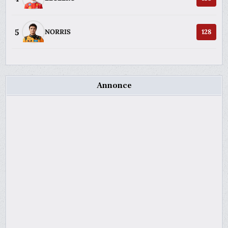
5
NORRIS
128
Annonce