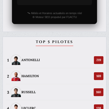
🛰️ Météo et Horaires actualisés en temps réel
⚙️ Moteur SEO propulsé par F1ACTU
TOP 5 PILOTES
1
ANTONELLI
219
2
HAMILTON
169
3
RUSSELL
160
4
LECLERC
138