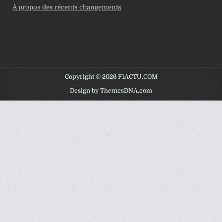
À propos des récents changements
Copyright © 2026 F1ACTU.COM
Design by ThemesDNA.com