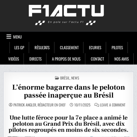
Skip
F1ACTU
to
content
MENU
LES GP
RÉSULTATS
CLASSEMENT
ECURIES
PILOTES
VIDÉOS
DIRECTS
A PROPOS DE NOUS
CONTACT
NOS AMIS
POSTED
BRÉSIL
,
NEWS
IN
L’énorme bagarre dans le peloton
passée inaperçue au Brésil
ON
PATRICK ANGLER, RÉDACTEUR EN CHEF
10/11/2025
LEAVE A COMMENT
L’ÉNORM
BAGARR
DANS
Une lutte féroce pour la 7e place a animé le
LE
peloton au Grand Prix du Brésil, avec dix
PELOTON
PASSÉE
pilotes regroupés en moins de six secondes.
INAPERÇ
AU