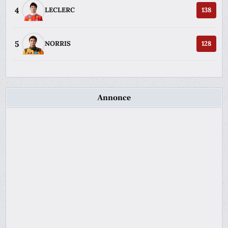
4
LECLERC
138
5
NORRIS
128
Annonce