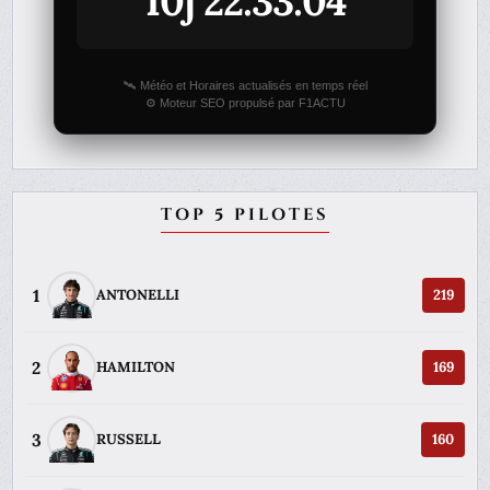
10j 22:33:04
🛰️ Météo et Horaires actualisés en temps réel
⚙️ Moteur SEO propulsé par F1ACTU
TOP 5 PILOTES
1
ANTONELLI
219
2
HAMILTON
169
3
RUSSELL
160