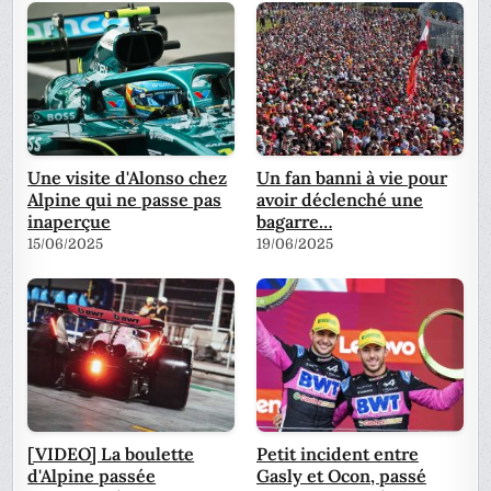
Une visite d'Alonso chez
Un fan banni à vie pour
Alpine qui ne passe pas
avoir déclenché une
inaperçue
bagarre…
15/06/2025
19/06/2025
[VIDEO] La boulette
Petit incident entre
d'Alpine passée
Gasly et Ocon, passé