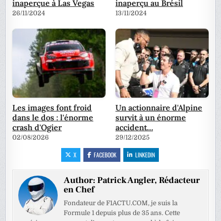
inaperçue à Las Vegas
inaperçu au Brésil
26/11/2024
13/11/2024
Les images font froid
Un actionnaire d'Alpine
dans le dos : l'énorme
survit à un énorme
crash d'Ogier
accident…
02/08/2026
29/12/2025
X
FACEBOOK
LINKEDIN
Author:
Patrick Angler, Rédacteur
en Chef
Fondateur de F1ACTU.COM, je suis la
Formule 1 depuis plus de 35 ans. Cette