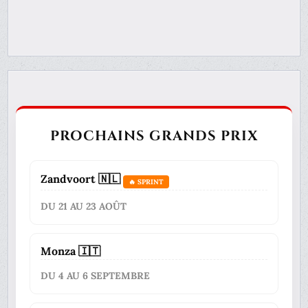
PROCHAINS GRANDS PRIX
Zandvoort 🇳🇱
🔥 SPRINT
DU 21 AU 23 AOÛT
Monza 🇮🇹
DU 4 AU 6 SEPTEMBRE