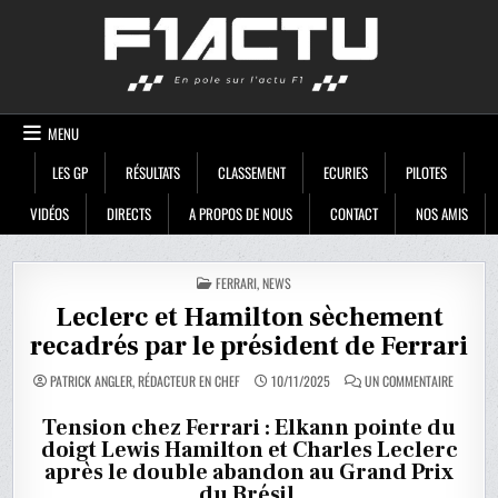
Skip
F1ACTU
to
content
MENU
LES GP
RÉSULTATS
CLASSEMENT
ECURIES
PILOTES
VIDÉOS
DIRECTS
A PROPOS DE NOUS
CONTACT
NOS AMIS
POSTED
FERRARI
,
NEWS
IN
Leclerc et Hamilton sèchement
recadrés par le président de Ferrari
SUR
PATRICK ANGLER, RÉDACTEUR EN CHEF
10/11/2025
UN COMMENTAIRE
LECLERC
ET
HAMILTO
Tension chez Ferrari : Elkann pointe du
SÈCHEM
doigt Lewis Hamilton et Charles Leclerc
RECADRÉ
PAR
après le double abandon au Grand Prix
LE
PRÉSIDE
du Brésil.