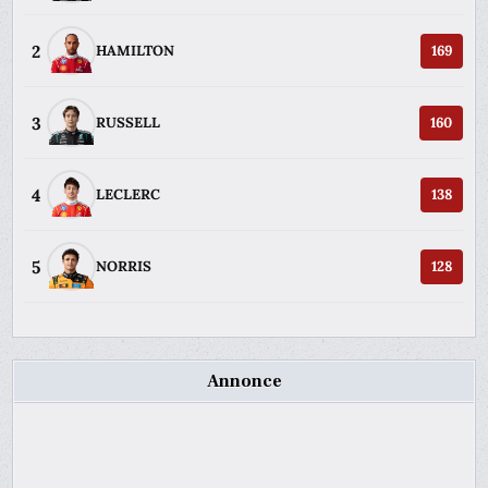
2
HAMILTON
169
3
RUSSELL
160
4
LECLERC
138
5
NORRIS
128
Annonce