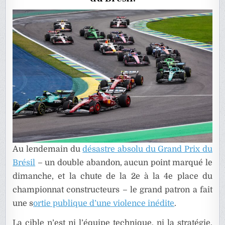
DE
FERRARI
Au lendemain du
désastre absolu du Grand Prix du
Brésil
– un double abandon, aucun point marqué le
dimanche, et la chute de la 2e à la 4e place du
championnat constructeurs – le grand patron a fait
une s
ortie publique d’une violence inédite
.
La cible n’est ni l’équipe technique, ni la stratégie.