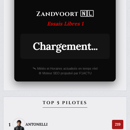
Zandvoort 🇳🇱
Essais Libres 1
Chargement...
🛰️ Météo et Horaires actualisés en temps réel
⚙️ Moteur SEO propulsé par F1ACTU
TOP 5 PILOTES
1
ANTONELLI
219