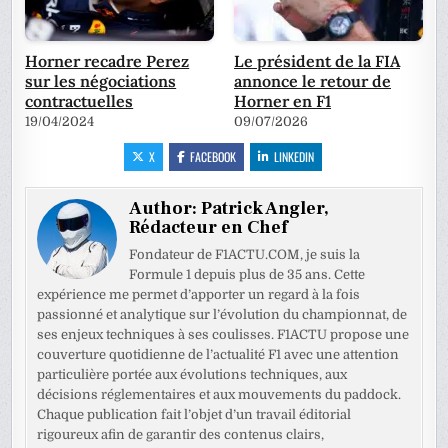
Horner recadre Perez
Le président de la FIA
sur les négociations
annonce le retour de
contractuelles
Horner en F1
19/04/2024
09/07/2026
X
FACEBOOK
LINKEDIN
Author:
Patrick Angler,
Rédacteur en Chef
Fondateur de F1ACTU.COM, je suis la
Formule 1 depuis plus de 35 ans. Cette
expérience me permet d’apporter un regard à la fois
passionné et analytique sur l’évolution du championnat, de
ses enjeux techniques à ses coulisses. F1ACTU propose une
couverture quotidienne de l’actualité F1 avec une attention
particulière portée aux évolutions techniques, aux
décisions réglementaires et aux mouvements du paddock.
Chaque publication fait l’objet d’un travail éditorial
rigoureux afin de garantir des contenus clairs,