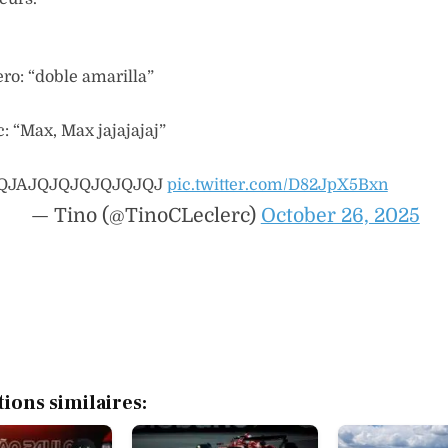
ero: “doble amarilla”
: “Max, Max jajajajaj”
QJAJQJQJQJQJQJQJ
pic.twitter.com/D82JpX5Bxn
— Tino (@TinoCLeclerc)
October 26, 2025
tions similaires: