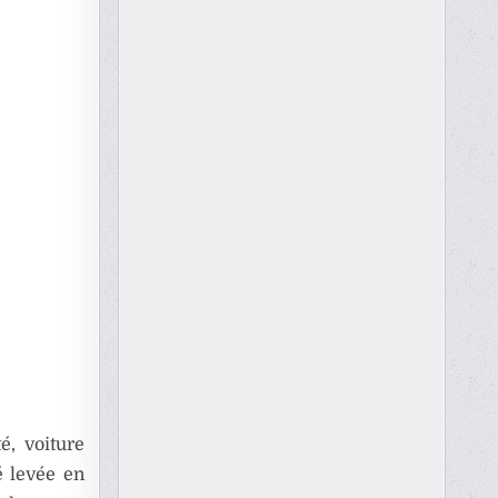
é, voiture
é levée en