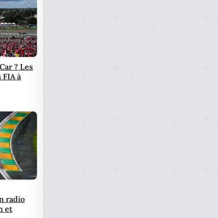
Car ? Les
 FIA à
n radio
n et