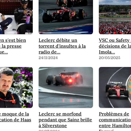
n s'est bien
Leclerc débite un
VSC ou Safety 
 la presse
torrent d'insultes à la
décisions de la
que…
radio de…
Imola…
24/11/2024
20/05/2025
e moque de la
Leclerc se morfond
Problèmes de
ication de Haas
pendant que Sainz brille
communicatio
à Silverstone
entre Hamilto