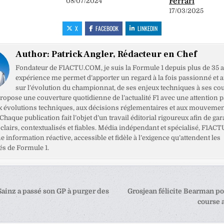
Ferrari
08/07/2024
17/03/2025
X
FACEBOOK
LINKEDIN
Author:
Patrick Angler, Rédacteur en Chef
Fondateur de F1ACTU.COM, je suis la Formule 1 depuis plus de 35 a
expérience me permet d’apporter un regard à la fois passionné et 
sur l’évolution du championnat, de ses enjeux techniques à ses cou
opose une couverture quotidienne de l’actualité F1 avec une attention pa
x évolutions techniques, aux décisions réglementaires et aux mouveme
haque publication fait l’objet d’un travail éditorial rigoureux afin de gar
clairs, contextualisés et fiables. Média indépendant et spécialisé, F1ACT
ne information réactive, accessible et fidèle à l’exigence qu’attendent les
s de Formule 1.
tion
ainz a passé son GP à purger des
Grosjean félicite Bearman p
course 
e