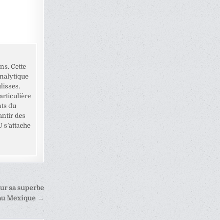
ns. Cette
analytique
lisses.
rticulière
nts du
antir des
U s’attache
our sa superbe
au Mexique →