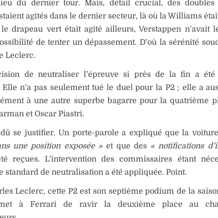
lieu du dernier tour. Mais, détail crucial, des double
staient agités dans le dernier secteur, là où la Williams éta
e drapeau vert était agité ailleurs, Verstappen n’avait 
ssibilité de tenter un dépassement. D’où la sérénité soud
e Leclerc.
cision de neutraliser l’épreuve si près de la fin a ét
. Elle n’a pas seulement tué le duel pour la P2 ; elle a au
ément à une autre superbe bagarre pour la quatrième p
arman et Oscar Piastri.
dû se justifier. Un porte-parole a expliqué que la voitur
ans une position exposée »
et que des
« notifications d’
été reçues. L’intervention des commissaires étant néce
 standard de neutralisation a été appliquée. Point.
les Leclerc, cette P2 est son septième podium de la saison
rmet à Ferrari de ravir la deuxième place au cha
eurs.