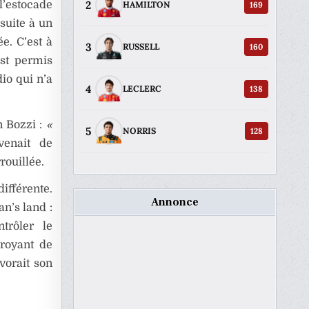
2
 l’estocade
169
HAMILTON
 suite à un
e. C’est à
3
160
RUSSELL
est permis
io qui n’a
4
138
LECLERC
n Bozzi :
«
5
128
NORRIS
venait de
rouillée.
différente.
Annonce
n’s land :
trôler le
droyant de
vorait son