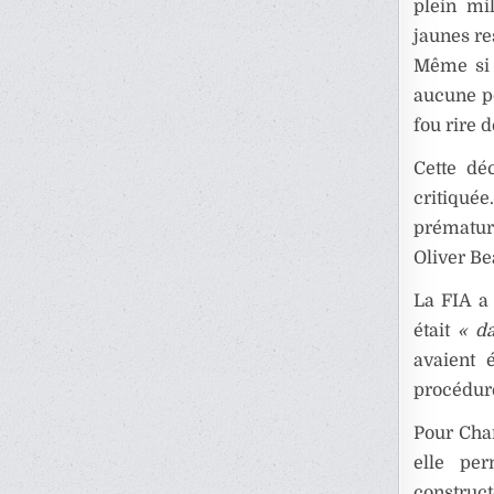
plein mi
jaunes re
Même si l
aucune po
fou rire d
Cette dé
critiquée
prématur
Oliver Be
La FIA a 
était
« d
avaient 
procédure
Pour Char
elle pe
construct