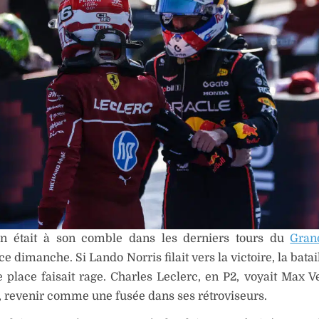
on était à son comble dans les derniers tours du
Gran
ce dimanche. Si Lando Norris filait vers la victoire, la batai
place faisait rage. Charles Leclerc, en P2, voyait Max V
 revenir comme une fusée dans ses rétroviseurs.