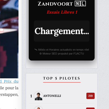
Zandvoort 🇳🇱
Essais Libres 1
Chargement...
🛰️ Météo et Horaires actualisés en temps réel
⚙️ Moteur SEO propulsé par F1ACTU
TOP 5 PILOTES
d Prix du
lle pour la
erstappen,
1
219
ANTONELLI