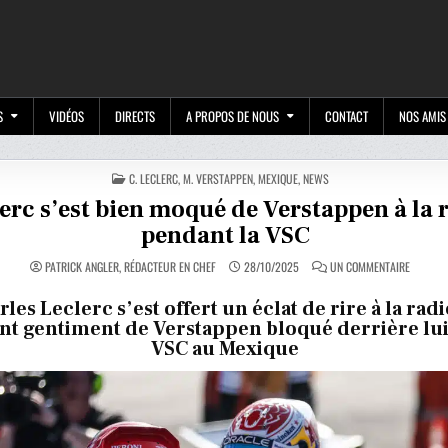
M
S
VIDÉOS
DIRECTS
A PROPOS DE NOUS
CONTACT
NOS AMIS
POSTED
C. LECLERC
,
M. VERSTAPPEN
,
MEXIQUE
,
NEWS
IN
erc s’est bien moqué de Verstappen à la 
pendant la VSC
SUR
PATRICK ANGLER, RÉDACTEUR EN CHEF
28/10/2025
UN COMMENTAIRE
LECLERC
S’EST
BIEN
les Leclerc s’est offert un éclat de rire à la radi
MOQUÉ
t gentiment de Verstappen bloqué derrière lui 
DE
VERSTA
VSC au Mexique
À
LA
RADIO
PENDAN
LA
VSC