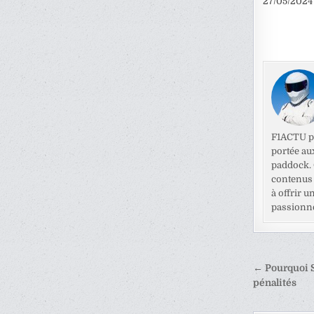
27/05/2024
F1ACTU pr
portée au
paddock. C
contenus 
à offrir u
passionné
Naviga
← Pourquoi S
de
pénalités
l’articl