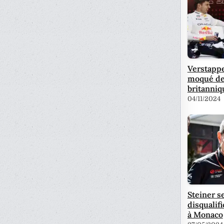
Verstappe
moqué de
britanni
04/11/2024
Steiner s
disqualif
à Monaco