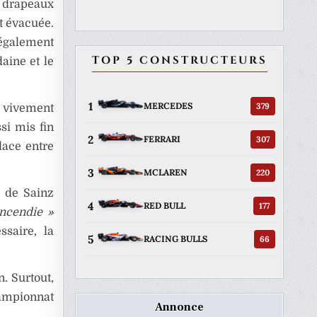
s drapeaux
it évacuée.
légalement
TOP 5 CONSTRUCTEURS
aine et le
1
379
MERCEDES
é vivement
ssi mis fin
2
307
FERRARI
lace entre
3
220
MCLAREN
e de Sainz
4
177
RED BULL
incendie »
ssaire, la
5
66
RACING BULLS
. Surtout,
mpionnat
Annonce