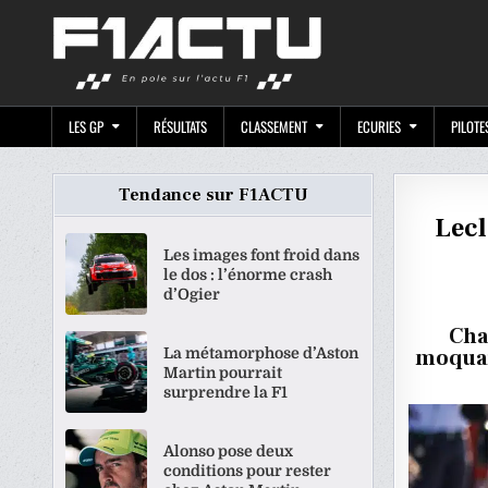
Skip
F1ACTU.CO
to
content
LES GP
RÉSULTATS
CLASSEMENT
ECURIES
PILOTE
Tendance sur F1ACTU
Lecl
Les images font froid dans
le dos : l’énorme crash
d’Ogier
Char
La métamorphose d’Aston
moquan
Martin pourrait
surprendre la F1
Alonso pose deux
conditions pour rester