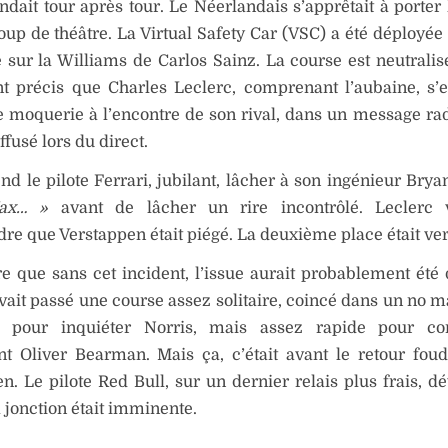
ondait tour après tour. Le Néerlandais s’apprêtait à porter
coup de théâtre. La Virtual Safety Car (VSC) a été déployée
sur la Williams de Carlos Sainz. La course est neutralisé
nt précis que Charles Leclerc, comprenant l’aubaine, s’
e moquerie à l’encontre de son rival, dans un message rad
ffusé lors du direct.
nd le pilote Ferrari, jubilant, lâcher à son ingénieur Brya
ax… »
avant de lâcher un rire incontrôlé. Leclerc 
e que Verstappen était piégé. La deuxième place était ver
ire que sans cet incident, l’issue aurait probablement été 
vait passé une course assez solitaire, coincé dans un no ma
t pour inquiéter Norris, mais assez rapide pour con
nt Oliver Bearman. Mais ça, c’était avant le retour fou
n. Le pilote Red Bull, sur un dernier relais plus frais, dé
a jonction était imminente.