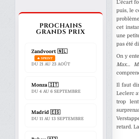
L’écart f
puis, le 
problème 
PROCHAINS
cet insta
GRANDS PRIX
une petit
pas été di
Zandvoort 🇳🇱
On y ente
🔥 SPRINT
DU 21 AU 23 AOÛT
Max… M
comprendr
Monza 🇮🇹
Il faut d
DU 4 AU 6 SEPTEMBRE
Leclerc a
trop len
surprena
Madrid 🇪🇸
Verstappe
DU 11 AU 13 SEPTEMBRE
retard. L