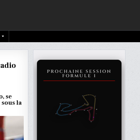
radio
PROCHAINE SESSION
FORMULE 1
o, se
sous la
PPEN
T