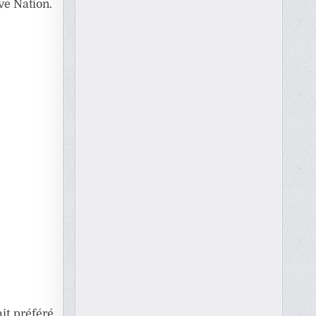
ve Nation.
it préféré