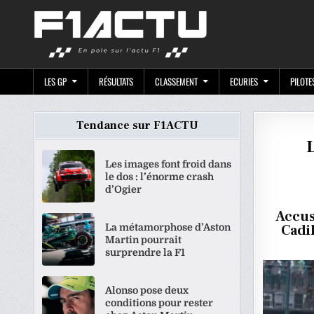
Skip
F1ACTU.CO
to
content
LES GP
RÉSULTATS
CLASSEMENT
ECURIES
PILOTE
Tendance sur F1ACTU
L
Les images font froid dans
le dos : l’énorme crash
d’Ogier
Accus
La métamorphose d’Aston
Cadi
Martin pourrait
surprendre la F1
Alonso pose deux
conditions pour rester