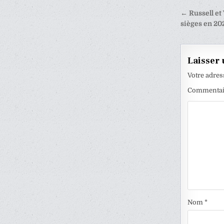
Naviga
← Russell et
de
sièges en 20
l’articl
Laisser
Votre adres
Commenta
Nom
*