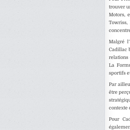
trouver u
Motors, 
Towriss, 
concentre
Malgré l’
Cadillac 
relations
La Formu
sportifs 
Par aille
être per
stratégi
contexte 
Pour Cad
également