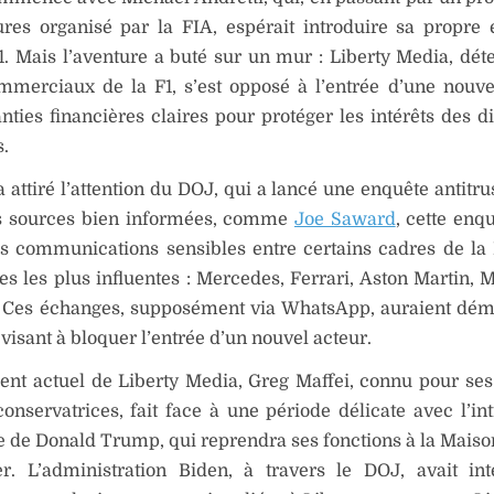
ures organisé par la FIA, espérait introduire sa propre
. Mais l’aventure a buté sur un mur : Liberty Media, dét
mmerciaux de la F1, s’est opposé à l’entrée d’une nouve
nties financières claires pour protéger les intérêts des d
s.
a attiré l’attention du DOJ, qui a lancé une enquête antitru
s sources bien informées, comme
Joe Saward
, cette enq
s communications sensibles entre certains cadres de la 
es les plus influentes : Mercedes, Ferrari, Aston Martin, 
. Ces échanges, supposément via WhatsApp, auraient dé
 visant à bloquer l’entrée d’un nouvel acteur.
ent actuel de Liberty Media, Greg Maffei, connu pour ses
conservatrices, fait face à une période délicate avec l’int
 de Donald Trump, qui reprendra ses fonctions à la Mais
er. L’administration Biden, à travers le DOJ, avait int