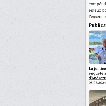
compétit
enjeux po
l’essentie
Publica
La justic
enquête s
d'Andretti
08/05/2024