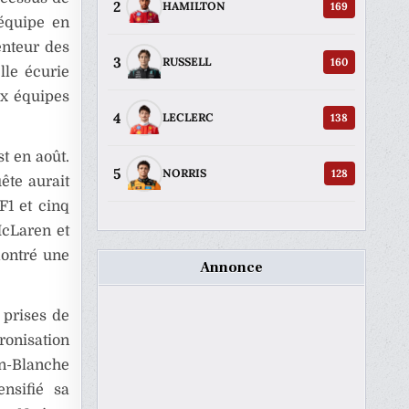
2
169
HAMILTON
 équipe en
enteur des
3
160
RUSSELL
lle écurie
ix équipes
4
138
LECLERC
st en août.
5
128
NORRIS
uête aurait
F1 et cinq
McLaren et
montré une
Annonce
 prises de
ronisation
on-Blanche
ensifié sa