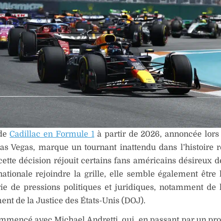
 de
Cadillac en Formule 1
à partir de 2026, annoncée lor
as Vegas, marque un tournant inattendu dans l’histoire 
 cette décision réjouit certains fans américains désireux d
tionale rejoindre la grille, elle semble également être l
ie de pressions politiques et juridiques, notamment de 
nt de la Justice des États-Unis (DOJ).
mmencé avec Michael Andretti, qui, en passant par un pr