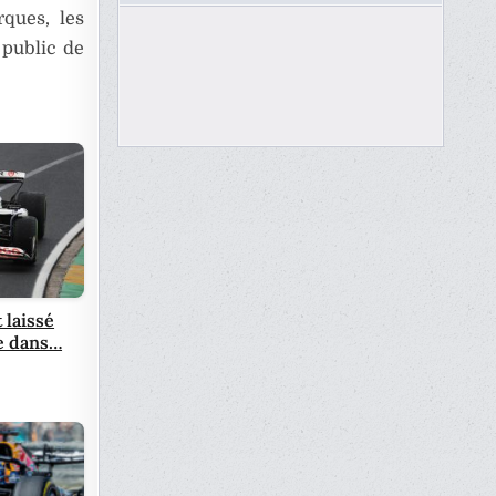
rques, les
 public de
 laissé
le dans…