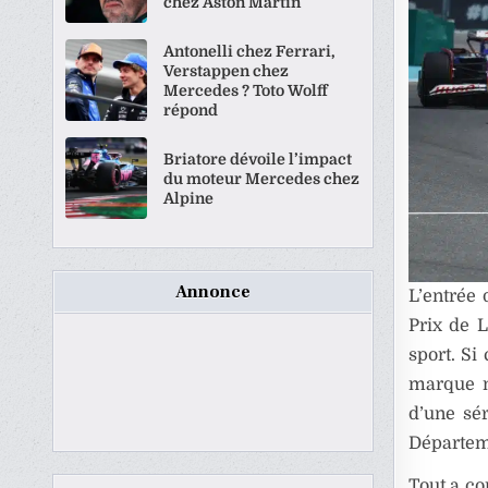
chez Aston Martin
Antonelli chez Ferrari,
Verstappen chez
Mercedes ? Toto Wolff
répond
Briatore dévoile l’impact
du moteur Mercedes chez
Alpine
Annonce
L’entrée
Prix de L
sport. Si
marque na
d’une sér
Départeme
Tout a co