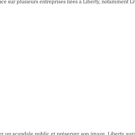
nce sur plusieurs entreprises liées à Liberty, notamment Li
er un scandale public et préserver son image, Liberty aura