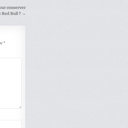
pour conserver
 Red Bull ? →
ec
*