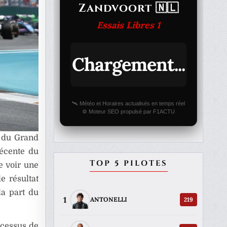
Zandvoort 🇳🇱
Essais Libres 1
Chargement...
🛰️ Météo et Horaires actualisés en temps réel
⚙️ Moteur SEO propulsé par F1ACTU
s du Grand
récente du
TOP 5 PILOTES
e voir une
e résultat
la part du
1
219
ANTONELLI
ocessus de