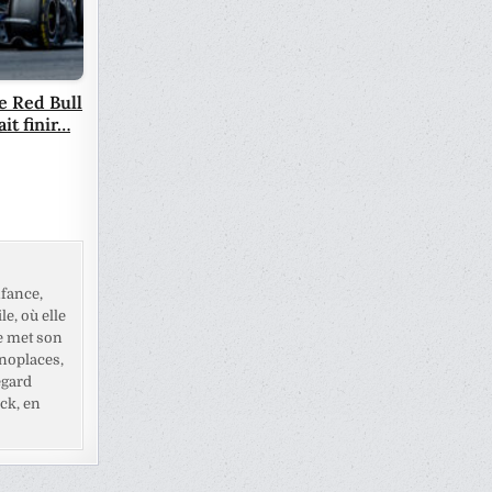
re Red Bull
ait finir…
fance,
e, où elle
e met son
noplaces,
egard
ck, en