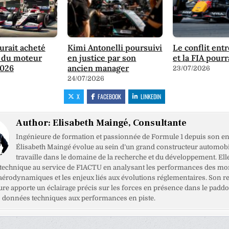
aurait acheté
Kimi Antonelli poursuivi
Le conflit ent
s du moteur
en justice par son
et la FIA pourr
2026
ancien manager
23/07/2026
24/07/2026
X
FACEBOOK
LINKEDIN
Author:
Elisabeth Maingé, Consultante
Ingénieure de formation et passionnée de Formule 1 depuis son en
Élisabeth Maingé évolue au sein d’un grand constructeur automobil
travaille dans le domaine de la recherche et du développement. Ell
 technique au service de F1ACTU en analysant les performances des mo
 aérodynamiques et les enjeux liés aux évolutions réglementaires. Son r
ure apporte un éclairage précis sur les forces en présence dans le paddo
es données techniques aux performances en piste.