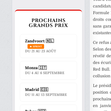
candidat
Formule 1
PROCHAINS
droits co
GRANDS PRIX
sans gara
existante
Zandvoort 🇳🇱
Ce refus 
🔥 SPRINT
Selon de
DU 21 AU 23 AOÛT
révélé de
des écuri
Monza 🇮🇹
Red Bull
DU 4 AU 6 SEPTEMBRE
collusion
Le présid
Madrid 🇪🇸
position 
DU 11 AU 13 SEPTEMBRE
prochaine
en janvi