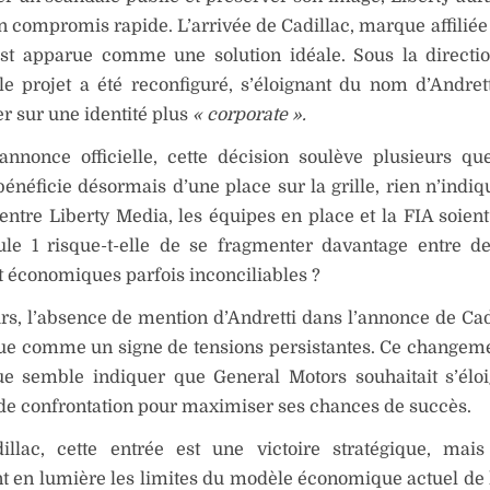
n compromis rapide. L’arrivée de Cadillac, marque affiliée
est apparue comme une solution idéale. Sous la direct
le projet a été reconfiguré, s’éloignant du nom d’Andret
r sur une identité plus
« corporate ».
annonce officielle, cette décision soulève plusieurs que
bénéficie désormais d’une place sur la grille, rien n’indiq
 entre Liberty Media, les équipes en place et la FIA soient
le 1 risque-t-elle de se fragmenter davantage entre de
et économiques parfois inconciliables ?
urs, l’absence de mention d’Andretti dans l’annonce de Cad
çue comme un signe de tensions persistantes. Ce changem
que semble indiquer que General Motors souhaitait s’élo
de confrontation pour maximiser ses chances de succès.
illac, cette entrée est une victoire stratégique, mai
 en lumière les limites du modèle économique actuel de la