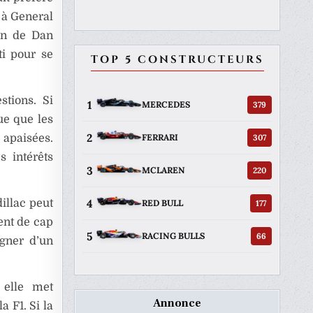
 à General
ion de Dan
ti pour se
TOP 5 CONSTRUCTEURS
stions. Si
1
379
MERCEDES
ue que les
2
307
FERRARI
 apaisées.
s intérêts
3
220
MCLAREN
4
illac peut
177
RED BULL
ent de cap
5
66
RACING BULLS
igner d’un
s elle met
Annonce
 F1. Si la