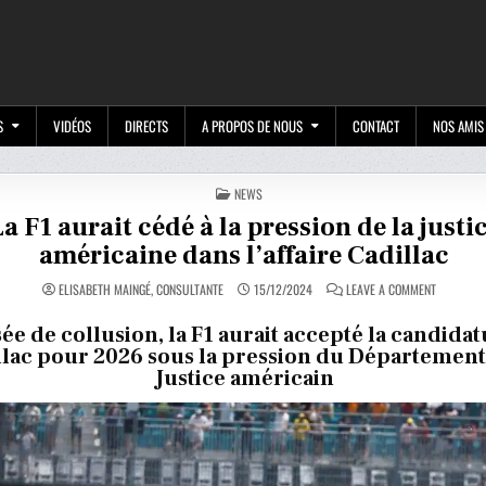
M
S
VIDÉOS
DIRECTS
A PROPOS DE NOUS
CONTACT
NOS AMIS
POSTED
NEWS
IN
a F1 aurait cédé à la pression de la justi
américaine dans l’affaire Cadillac
ON
ELISABETH MAINGÉ, CONSULTANTE
15/12/2024
LEAVE A COMMENT
LA
F1
AURAIT
ée de collusion, la F1 aurait accepté la candida
CÉDÉ
llac pour 2026 sous la pression du Département
À
LA
Justice américain
PRESSION
DE
LA
JUSTICE
AMÉRICAI
DANS
L’AFFAIRE
CADILLAC