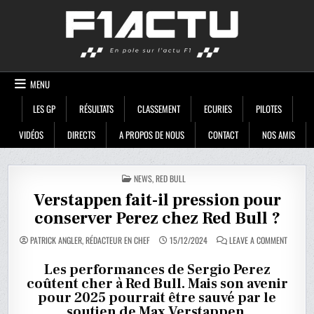
Skip
F1ACTU
to
content
MENU
LES GP
RÉSULTATS
CLASSEMENT
ECURIES
PILOTES
VIDÉOS
DIRECTS
A PROPOS DE NOUS
CONTACT
NOS AMIS
POSTED
NEWS
,
RED BULL
IN
Verstappen fait-il pression pour
conserver Perez chez Red Bull ?
ON
PATRICK ANGLER, RÉDACTEUR EN CHEF
15/12/2024
LEAVE A COMMENT
VERSTA
FAIT-
IL
Les performances de Sergio Perez
PRESSIO
coûtent cher à Red Bull. Mais son avenir
POUR
CONSER
pour 2025 pourrait être sauvé par le
PEREZ
CHEZ
soutien de Max Verstappen.