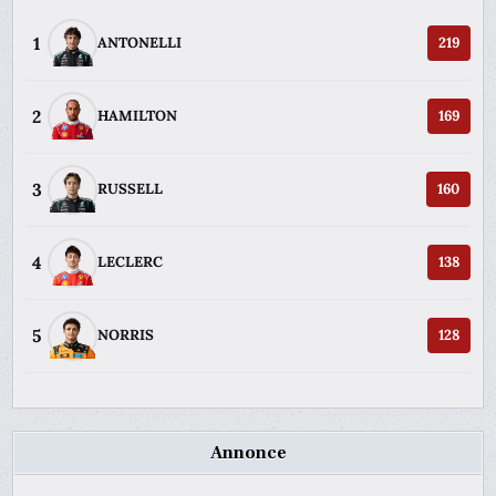
1
ANTONELLI
219
2
HAMILTON
169
3
RUSSELL
160
4
LECLERC
138
5
NORRIS
128
Annonce