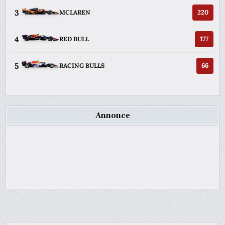
3
220
MCLAREN
4
177
RED BULL
5
66
RACING BULLS
Annonce