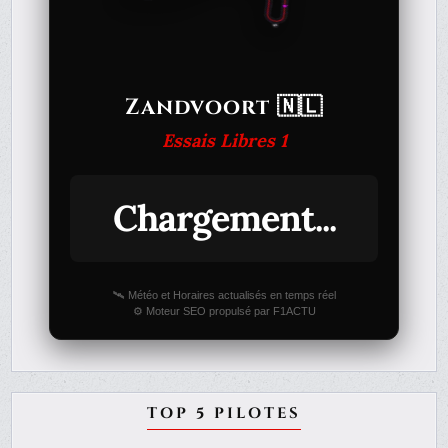
Zandvoort 🇳🇱
Essais Libres 1
Chargement...
🛰️ Météo et Horaires actualisés en temps réel
⚙️ Moteur SEO propulsé par F1ACTU
TOP 5 PILOTES