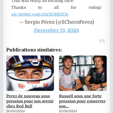
That was really an exciting race!
Thanks to all for voting!
pic.twitter.com/z5zXOHEZQz
— Sergio Pérez (@SChecoPerez)
December 13, 2024
Publications similaires:
Perez de nouveau sous
Russell sous une forte
pression pour son avenir
pression pour conserver
chez Red Bull
son…
30/05/2024
01/09/2024