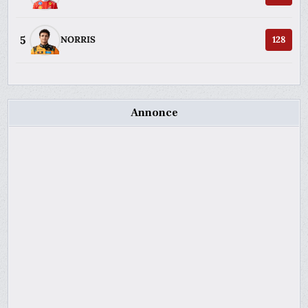
5
NORRIS
128
Annonce