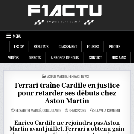
Skip
F1ACTU
to
content
MENU
LES GP
RÉSULTATS
CLASSEMENT
ECURIES
PILOTES
VIDÉOS
DIRECTS
A PROPOS DE NOUS
CONTACT
NOS AMIS
POSTED
ASTON MARTIN
,
FERRARI
,
NEWS
IN
Ferrari traîne Cardile en justice
pour retarder ses débuts chez
Aston Martin
ON
ELISABETH MAINGÉ, CONSULTANTE
04/03/2025
LEAVE A COMMENT
FERRARI
TRAÎNE
CARDILE
Enrico Cardile ne rejoindra pas Aston
EN
Martin avant juillet. Ferrari a obtenu gain
JUSTICE
POUR