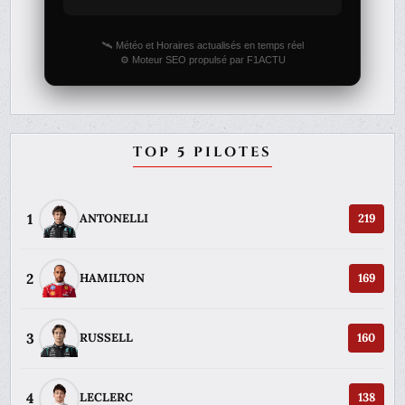
🛰️ Météo et Horaires actualisés en temps réel
⚙️ Moteur SEO propulsé par F1ACTU
TOP 5 PILOTES
1
ANTONELLI
219
2
HAMILTON
169
3
RUSSELL
160
4
LECLERC
138