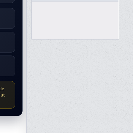
de
eut