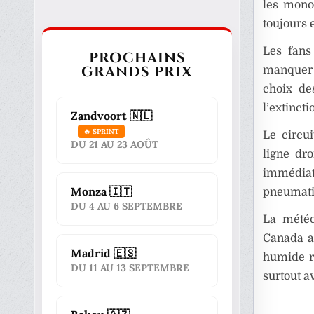
les mono
toujours 
Les fans
PROCHAINS
GRANDS PRIX
manquer d
choix de
l’extinct
Zandvoort 🇳🇱
🔥 SPRINT
Le circu
DU 21 AU 23 AOÛT
ligne dr
immédiat
Monza 🇮🇹
pneumatiq
DU 4 AU 6 SEPTEMBRE
La météo
Canada a
Madrid 🇪🇸
humide re
DU 11 AU 13 SEPTEMBRE
surtout a