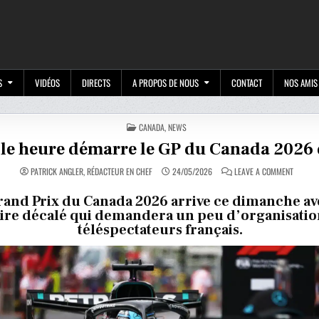
M
S
VIDÉOS
DIRECTS
A PROPOS DE NOUS
CONTACT
NOS AMIS
POSTED
CANADA
,
NEWS
IN
le heure démarre le GP du Canada 2026 
ON
PATRICK ANGLER, RÉDACTEUR EN CHEF
24/05/2026
LEAVE A COMMENT
À
QUELLE
HEURE
rand Prix du Canada 2026 arrive ce dimanche av
DÉMARR
ire décalé qui demandera un peu d’organisatio
LE
GP
téléspectateurs français.
DU
CANADA
2026
DE
F1
?