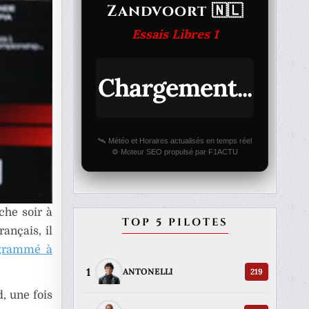
Zandvoort 🇳🇱
Essais Libres 1
Chargement...
🛰️ Météo et Horaires actualisés en temps réel
⚙️ Moteur SEO propulsé par F1ACTU
che soir à
TOP 5 PILOTES
rançais, il
grammé à
1
219
ANTONELLI
, une fois