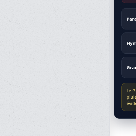
Para
Hym
Gra
Le G
plui
évid