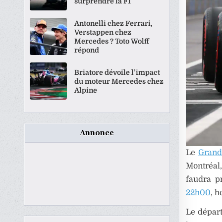
surprendre la F1
Antonelli chez Ferrari,
Verstappen chez
Mercedes ? Toto Wolff
répond
Briatore dévoile l’impact
du moteur Mercedes chez
Alpine
Annonce
Le
Grand
Montréal,
faudra pr
22h00
, h
Le départ