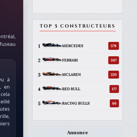
TOP 5 CONSTRUCTEURS
ntréal,
 fuseau
1
379
MERCEDES
2
307
FERRARI
3
220
MCLAREN
vu à
, en
4
177
RED BULL
cela
eillé
5
66
RACING BULLS
utes
ille,
iers
Annonce