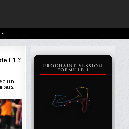
de F1 ?
PROCHAINE SESSION
FORMULE 1
ec un
E
n aux