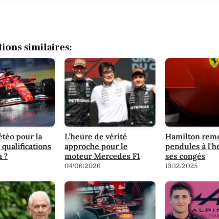
tions similaires:
téo pour la
L’heure de vérité
Hamilton reme
 qualifications
approche pour le
pendules à l'h
 ?
moteur Mercedes F1
ses congés
04/06/2026
13/12/2025