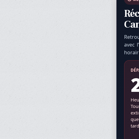
Réc
Ca
Retro
avec 
horair
DÉP
Heu
Tou
ext
que
tard