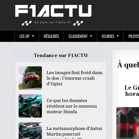
Skip
F1ACTU.CO
to
content
LES GP
RÉSULTATS
CLASSEMENT
ECURIES
PILOTE
Tendance sur F1ACTU
À quel
Les images font froid dans
le dos : l’énorme crash
d’Ogier
Le G
hora
Ce que les données
révèlent sur le nouveau
moteur Honda
La métamorphose d’Aston
Martin pourrait