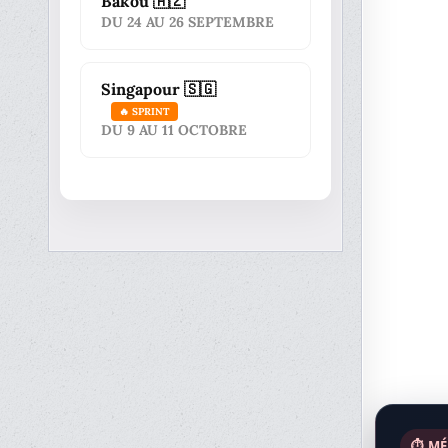
Bakou 🇦🇿
DU 24 AU 26 SEPTEMBRE
Singapour 🇸🇬
🔥 SPRINT
DU 9 AU 11 OCTOBRE
⏱️ M