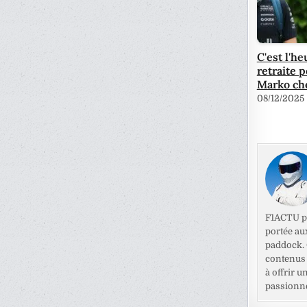
C'est l'he
retraite 
Marko ch
08/12/2025
F1ACTU pr
portée au
paddock. C
contenus 
à offrir u
passionné