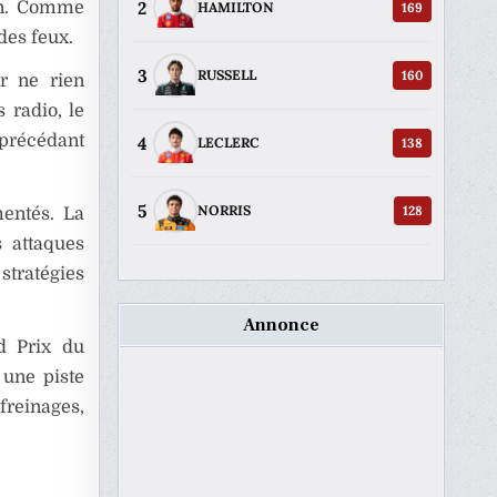
2
ion. Comme
169
HAMILTON
des feux.
3
160
RUSSELL
r ne rien
 radio, le
précédant
4
138
LECLERC
5
128
NORRIS
mentés. La
 attaques
tratégies
Annonce
d Prix du
 une piste
freinages,