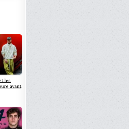
t les
eure avant