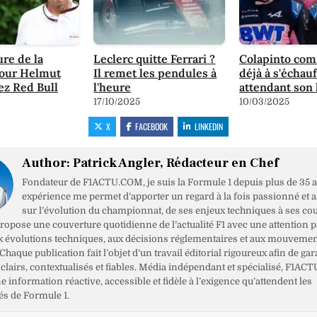
ure de la
Leclerc quitte Ferrari ?
Colapinto co
pour Helmut
Il remet les pendules à
déjà à s'échau
ez Red Bull
l'heure
attendant son
17/10/2025
10/03/2025
X
FACEBOOK
LINKEDIN
Author:
Patrick Angler, Rédacteur en Chef
Fondateur de F1ACTU.COM, je suis la Formule 1 depuis plus de 35 a
expérience me permet d’apporter un regard à la fois passionné et 
sur l’évolution du championnat, de ses enjeux techniques à ses cou
opose une couverture quotidienne de l’actualité F1 avec une attention pa
x évolutions techniques, aux décisions réglementaires et aux mouveme
haque publication fait l’objet d’un travail éditorial rigoureux afin de gar
clairs, contextualisés et fiables. Média indépendant et spécialisé, F1ACT
ne information réactive, accessible et fidèle à l’exigence qu’attendent les
s de Formule 1.