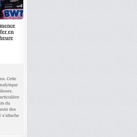
mmence
ffer en
 heure
ns. Cette
analytique
lisses.
rticulière
nts du
antir des
U s’attache