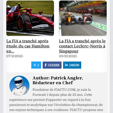
La FIA a tranché après
La FIA a tranché après le
étude du cas Hamilton
contact Leclerc-Norris à
en…
Singapour
07/11/2025
03/10/2025
X
FACEBOOK
LINKEDIN
Author:
Patrick Angler,
Rédacteur en Chef
Fondateur de F1ACTU.COM, je suis la
Formule 1 depuis plus de 35 ans. Cette
expérience me permet d’apporter un regard à la fois
passionné et analytique sur l’évolution du championnat, de
ses enjeux techniques à ses coulisses. F1ACTU propose une