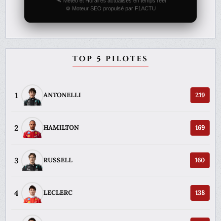
🛰️ Météo et Horaires actualisés en temps réel
⚙️ Moteur SEO propulsé par F1ACTU
TOP 5 PILOTES
1
ANTONELLI
219
2
HAMILTON
169
3
RUSSELL
160
4
LECLERC
138