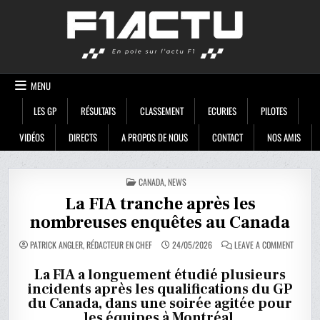
Skip
F1ACTU
to
content
MENU
LES GP
RÉSULTATS
CLASSEMENT
ECURIES
PILOTES
VIDÉOS
DIRECTS
A PROPOS DE NOUS
CONTACT
NOS AMIS
POSTED
CANADA
,
NEWS
IN
La FIA tranche après les
nombreuses enquêtes au Canada
ON
PATRICK ANGLER, RÉDACTEUR EN CHEF
24/05/2026
LEAVE A COMMENT
LA
FIA
TRANCH
La FIA a longuement étudié plusieurs
APRÈS
incidents après les qualifications du GP
LES
NOMBRE
du Canada, dans une soirée agitée pour
ENQUÊT
AU
les équipes à Montréal.