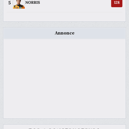
5
NORRIS
128
Annonce