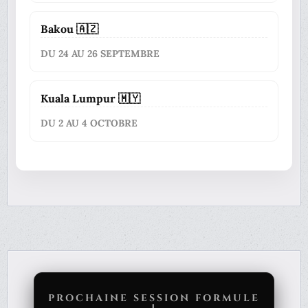
Bakou 🇦🇿
DU 24 AU 26 SEPTEMBRE
Kuala Lumpur 🇲🇾
DU 2 AU 4 OCTOBRE
PROCHAINE SESSION FORMULE
1