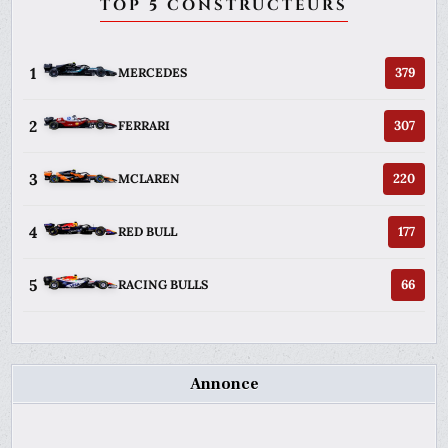
TOP 5 CONSTRUCTEURS
1
379
MERCEDES
2
307
FERRARI
3
220
MCLAREN
4
177
RED BULL
5
66
RACING BULLS
Annonce