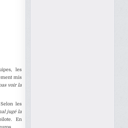
ipes, les
lement mis
pas voir la
 Selon les
al jugé la
lote. En
euros.