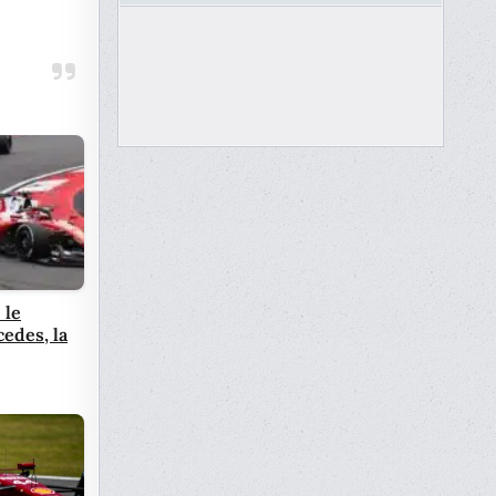
 le
edes, la