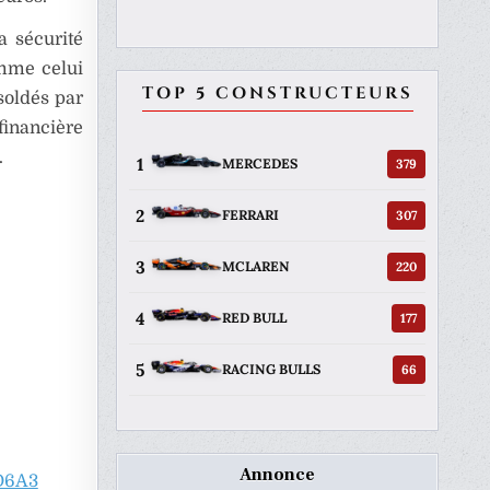
a sécurité
omme celui
TOP 5 CONSTRUCTEURS
soldés par
financière
.
1
379
MERCEDES
2
307
FERRARI
3
220
MCLAREN
4
177
RED BULL
5
66
RACING BULLS
Annonce
D6A3