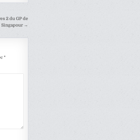
res 2 du GP de
Singapour →
ec
*