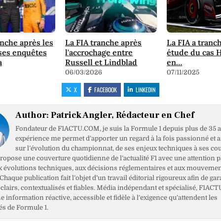
anche après les
La FIA tranche après
La FIA a tranc
es enquêtes
l'accrochage entre
étude du cas 
a
Russell et Lindblad
en…
06/03/2026
07/11/2025
X
FACEBOOK
LINKEDIN
Author:
Patrick Angler, Rédacteur en Chef
Fondateur de F1ACTU.COM, je suis la Formule 1 depuis plus de 35 a
expérience me permet d’apporter un regard à la fois passionné et 
sur l’évolution du championnat, de ses enjeux techniques à ses cou
opose une couverture quotidienne de l’actualité F1 avec une attention pa
x évolutions techniques, aux décisions réglementaires et aux mouveme
haque publication fait l’objet d’un travail éditorial rigoureux afin de gar
clairs, contextualisés et fiables. Média indépendant et spécialisé, F1ACT
ne information réactive, accessible et fidèle à l’exigence qu’attendent les
s de Formule 1.