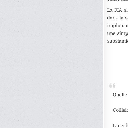
La FIA si
dans la v
impliquan
une simp
substanti
Quelle
Collisi
L'incid