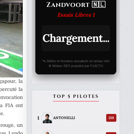
Zandvoort 🇳🇱
Essais Libres 1
Chargement...
🛰️ Météo et Horaires actualisés en temps réel
⚙️ Moteur SEO propulsé par F1ACTU
apour, la
percuté la
TOP 5 PILOTES
onvocation
la FIA ont
e.
1
219
ANTONELLI
 rouge, un
 que Lando