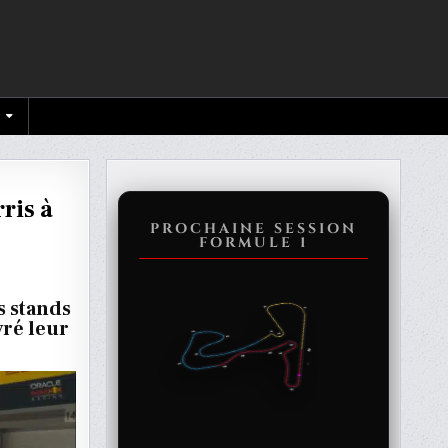
ris à
PROCHAINE SESSION
FORMULE 1
s stands
É
vré leur
T
-
OUR