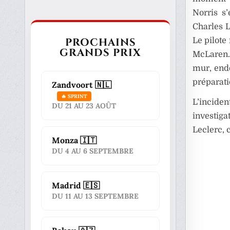
Norris s’
Charles L
PROCHAINS
Le pilote
GRANDS PRIX
McLaren. 
mur, end
préparati
Zandvoort 🇳🇱
🔥 SPRINT
L’inciden
DU 21 AU 23 AOÛT
investiga
Leclerc, 
Monza 🇮🇹
DU 4 AU 6 SEPTEMBRE
Madrid 🇪🇸
DU 11 AU 13 SEPTEMBRE