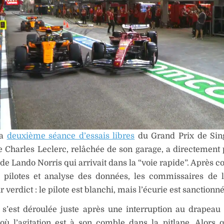
la
deuxième séance d’essais libres
du Grand Prix de Sing
e Charles Leclerc, relâchée de son garage, a directement 
e Lando Norris qui arrivait dans la “voie rapide”. Après c
 pilotes et analyse des données, les commissaires de 
 verdict : le pilote est blanchi, mais l’écurie est sanctionné
 s’est déroulée juste après une interruption au drapeau
ù l’agitation est à son comble dans la pitlane. Alors