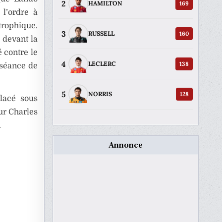
2
169
HAMILTON
 l’ordre à
trophique.
3
160
RUSSELL
e devant la
é contre le
4
138
LECLERC
 séance de
5
128
NORRIS
lacé sous
our Charles
.
Annonce