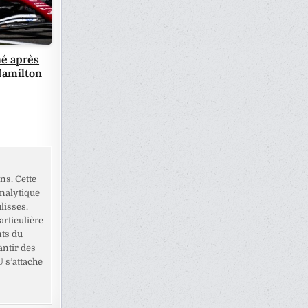
hé après
Hamilton
ns. Cette
analytique
lisses.
rticulière
nts du
antir des
U s’attache