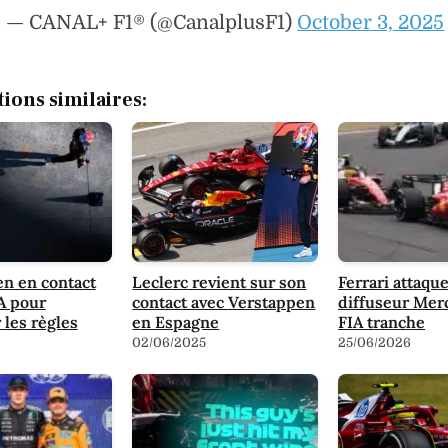
— CANAL+ F1® (@CanalplusF1)
October 3, 2025
tions similaires:
n en contact
Leclerc revient sur son
Ferrari attaque
IA pour
contact avec Verstappen
diffuseur Merc
 les règles
en Espagne
FIA tranche
02/06/2025
25/06/2026