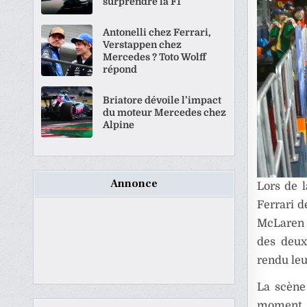
surprendre la F1
Antonelli chez Ferrari,
Verstappen chez
Mercedes ? Toto Wolff
répond
Briatore dévoile l’impact
du moteur Mercedes chez
Alpine
Annonce
Lors de 
Ferrari d
McLaren d
des deux
rendu leur
La scène
moment o