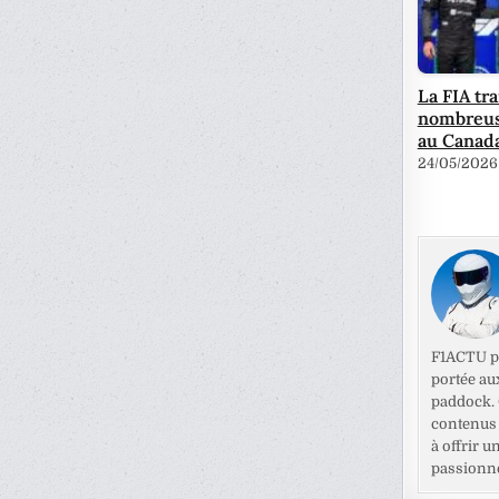
La FIA tr
nombreus
au Canad
24/05/2026
F1ACTU pr
portée au
paddock. C
contenus 
à offrir u
passionné