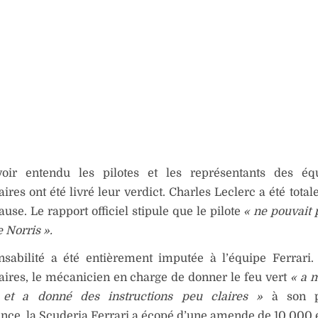
oir entendu les pilotes et les représentants des équ
res ont été livré leur verdict. Charles Leclerc a été tota
ause. Le rapport officiel stipule que le pilote
« ne pouvait 
e Norris ».
nsabilité a été entièrement imputée à l’équipe Ferrari.
ires, le mécanicien en charge de donner le feu vert
« a m
n et a donné des instructions peu claires »
à son pi
ce, la Scuderia Ferrari a écopé d’une amende de 10.000 