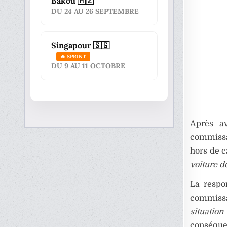
Bakou 🇦🇿
DU 24 AU 26 SEPTEMBRE
Singapour 🇸🇬
🔥 SPRINT
DU 9 AU 11 OCTOBRE
Après av
commissai
hors de c
voiture d
La respo
commissa
situatio
conséquen