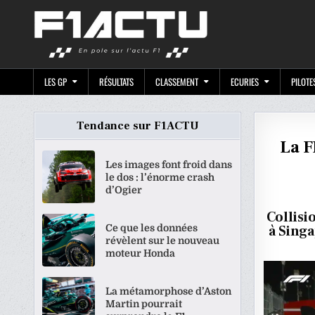
Skip
F1ACTU.CO
to
content
LES GP
RÉSULTATS
CLASSEMENT
ECURIES
PILOTE
Tendance sur F1ACTU
La F
Les images font froid dans
le dos : l’énorme crash
d’Ogier
Collisi
Ce que les données
à Singa
révèlent sur le nouveau
moteur Honda
La métamorphose d’Aston
Martin pourrait