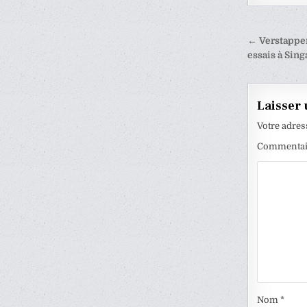
Naviga
← Verstappe
de
essais à Sin
l’articl
Laisser
Votre adres
Commenta
Nom
*