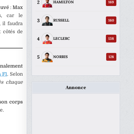
2
169
HAMILTON
ouvé
:
Max
s, car le
3
160
RUSSELL
, il faudra
x côtés de
4
138
LECLERC
5
128
NORRIS
inalement
a F1
. Selon
ès chaque
Annonce
 son corps
e.