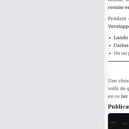
remise e
Pendant
Verstapp
Lando 
Carlos
Ou un 
Une chos
voilà de 
en ce
1er
Publica