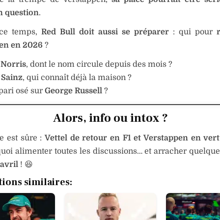
n question
.
 ce temps,
Red Bull doit aussi se préparer
: qui pour
en en 2026
?
Norris
, dont le nom circule depuis des mois ?
 Sainz
, qui connaît déjà la maison ?
pari osé sur
George Russell
?
Alors, info ou intox ?
e est sûre :
Vettel de retour en F1 et Verstappen en ver
quoi alimenter toutes les discussions… et arracher quelque
 avril
! 😆
tions similaires: