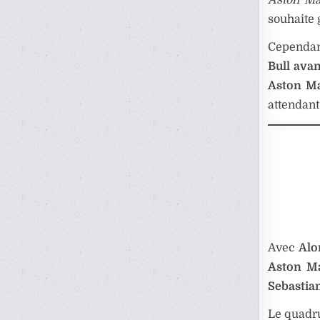
souhaite 
Cependa
Bull ava
Aston Ma
attendant
Avec
Alo
Aston Ma
Sebastian
Le quadr