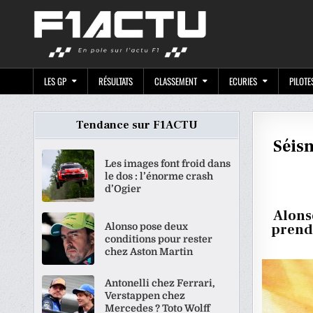
Skip
F1ACTU.CO
to
content
LES GP
RÉSULTATS
CLASSEMENT
ECURIES
PILOTE
Tendance sur F1ACTU
Séism
Les images font froid dans
le dos : l’énorme crash
d’Ogier
Alons
Alonso pose deux
prendr
conditions pour rester
chez Aston Martin
Antonelli chez Ferrari,
Verstappen chez
Mercedes ? Toto Wolff