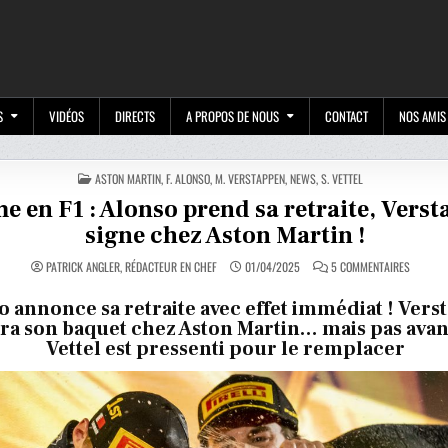
M
S
VIDÉOS
DIRECTS
A PROPOS DE NOUS
CONTACT
NOS AMIS
POSTED
ASTON MARTIN
,
F. ALONSO
,
M. VERSTAPPEN
,
NEWS
,
S. VETTEL
IN
e en F1 : Alonso prend sa retraite, Vers
signe chez Aston Martin !
SUR
PATRICK ANGLER, RÉDACTEUR EN CHEF
01/04/2025
5 COMMENTAIRES
SÉISME
EN
F1
o annonce sa retraite avec effet immédiat ! Ver
:
a son baquet chez Aston Martin… mais pas avan
ALONSO
PREND
Vettel est pressenti pour le remplacer
SA
RETRAITE
VERSTA
SIGNE
CHEZ
ASTON
MARTIN
!