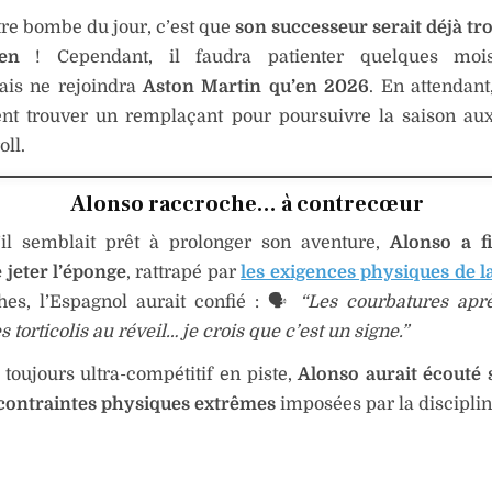
tre bombe du jour, c’est que
son successeur serait déjà tr
en
! Cependant, il faudra patienter quelques moi
ais ne rejoindra
Aston Martin qu’en 2026
. En attendant
nt trouver un remplaçant pour poursuivre la saison au
oll.
Alonso raccroche… à contrecœur
’il semblait prêt à prolonger son aventure,
Alonso a f
 jeter l’éponge
, rattrapé par
les exigences physiques de l
es, l’Espagnol aurait confié : 🗣️
“Les courbatures apr
s torticolis au réveil… je crois que c’est un signe.”
, toujours ultra-compétitif en piste,
Alonso aurait écouté
 contraintes physiques extrêmes
imposées par la disciplin