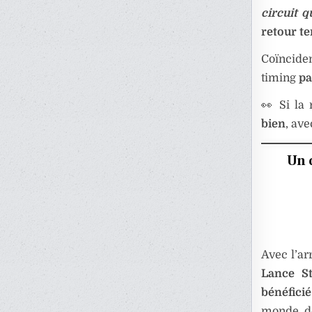
circuit q
retour t
Coïncide
timing
pa
👀 Si la
bien
, av
Un 
Avec l’ar
Lance St
bénéficié
monde de