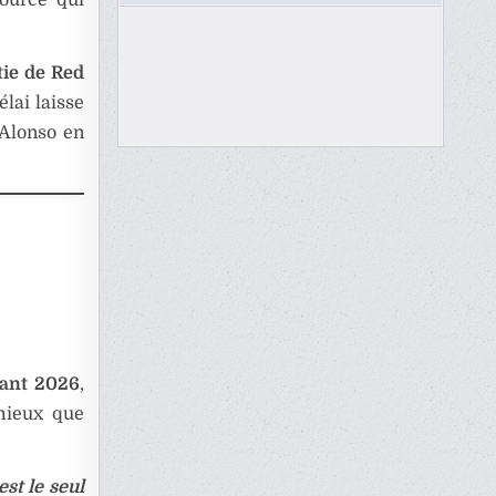
tie de Red
élai laisse
Alonso en
vant 2026
,
mieux que
st le seul