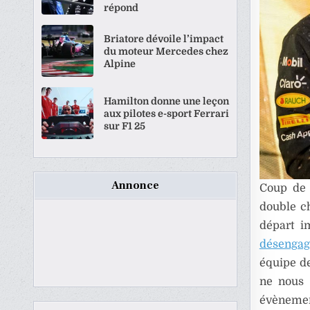
répond
Briatore dévoile l’impact
du moteur Mercedes chez
Alpine
Hamilton donne une leçon
aux pilotes e-sport Ferrari
sur F1 25
Annonce
Coup de
double c
départ i
désengag
équipe de
ne nous 
évènemen