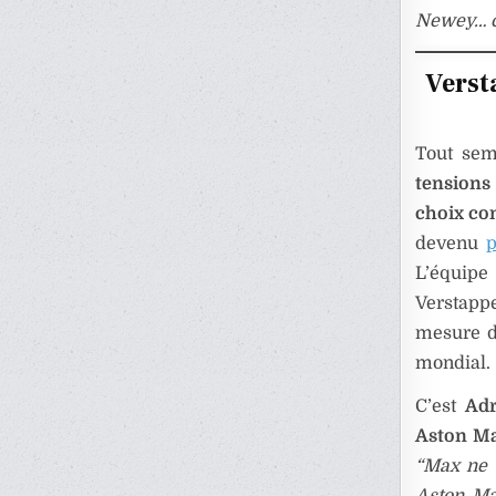
Newey… ce
Verst
Tout sem
tensions
choix co
devenu
p
L’équipe
Verstapp
mesure d
mondial.
C’est
Ad
Aston Ma
“Max ne 
Aston Ma