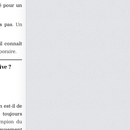
é pour un
s pas
. Un
il connaît
poraire.
ive ?
n est-il de
 toujours
ampion du
ieusement