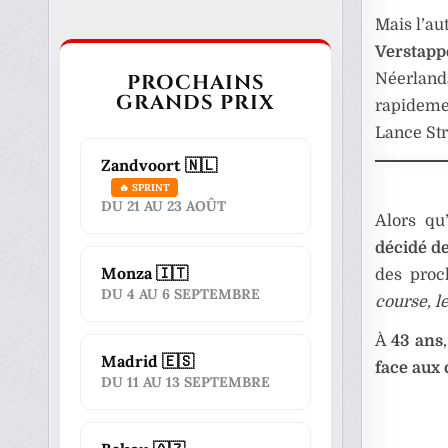
Mais l’au
Verstapp
PROCHAINS
Néerland
GRANDS PRIX
rapideme
Lance Str
Zandvoort 🇳🇱
🔥 SPRINT
DU 21 AU 23 AOÛT
Alors qu
décidé de
Monza 🇮🇹
des proch
DU 4 AU 6 SEPTEMBRE
course, le
À
43 ans
Madrid 🇪🇸
face aux
DU 11 AU 13 SEPTEMBRE