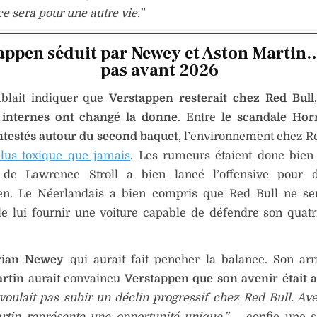
 sera pour une autre vie.”
appen séduit par Newey et Aston Martin
pas avant 2026
blait indiquer que
Verstappen resterait chez Red Bull
 internes ont changé la donne
. Entre
le scandale Hor
ntestés autour du second baquet
, l’environnement chez Re
lus toxique que jamais
. Les rumeurs étaient donc bien
 de Lawrence Stroll a bien lancé l’offensive pour 
en. Le Néerlandais a bien compris que Red Bull ne se
e lui fournir une voiture capable de défendre son quatr
rian Newey
qui aurait fait pencher la balance. Son ar
rtin
aurait convaincu
Verstappen que son avenir était a
voulait pas subir un déclin progressif chez Red Bull. A
rtin représente une opportunité unique.”
– confie une s