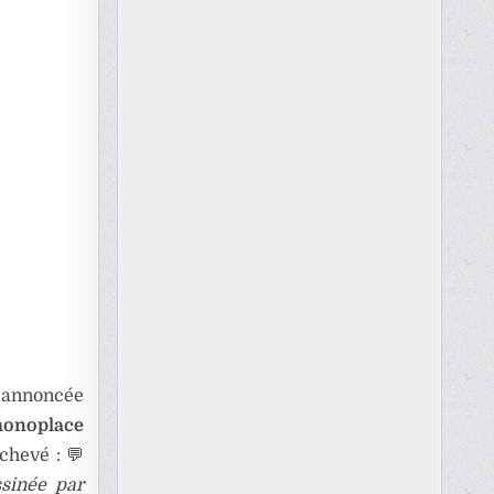
e annoncée
monoplace
achevé : 💬
ssinée par