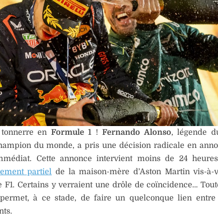
 tonnerre en
Formule 1
!
Fernando Alonso
, légende d
hampion du monde, a pris une décision radicale en ann
mmédiat. Cette annonce intervient moins de 24 heures
ement partiel
de la maison-mère d’Aston Martin vis-à-v
 F1. Certains y verraient une drôle de coïncidence… Toute
permet, à ce stade, de faire un quelconque lien entre
ts.