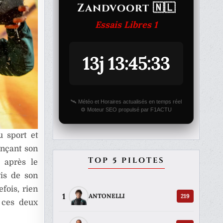
Zandvoort 🇳🇱
Essais Libres 1
13j 13:45:33
🛰️ Météo et Horaires actualisés en temps réel
⚙️ Moteur SEO propulsé par F1ACTU
u sport et
onçant son
TOP 5 PILOTES
 après le
is de son
fois, rien
1
219
ANTONELLI
 ces deux