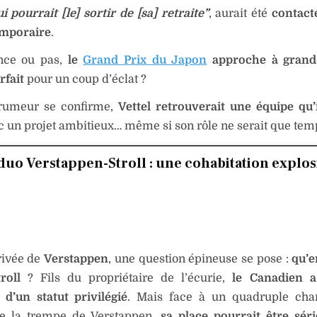
ui pourrait [le] sortir de [sa] retraite”
, aurait été
contact
emporaire
.
nce ou pas,
le
Grand Prix du Japon
approche à grand
rfait
pour un coup d’éclat ?
 rumeur se confirme,
Vettel retrouverait une équipe qu’
ec un projet ambitieux… même si son rôle ne serait que tem
duo Verstappen-Stroll : une cohabitation explos
rivée de
Verstappen
, une question épineuse se pose :
qu’e
roll
? Fils du propriétaire de l’écurie,
le Canadien a
 d’un statut privilégié
. Mais face à un quadruple ch
 la trempe de Verstappen,
sa place pourrait être sér