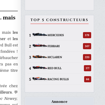
… mais
TOP 5 CONSTRUCTEURS
, mais
les
1
379
MERCEDES
ner
et
les
d Bull est
2
307
FERRARI
 fondées !
3
220
MCLAREN
débaucher
ra pas en
4
177
RED BULL
ième titre
5
66
RACING BULLS
rivée chez
illeurs
. 💬
vec Newey,
Annonce
ource qui