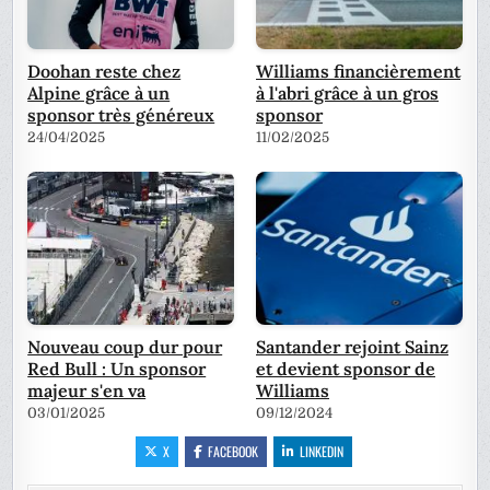
Doohan reste chez
Williams financièrement
Alpine grâce à un
à l'abri grâce à un gros
sponsor très généreux
sponsor
24/04/2025
11/02/2025
Nouveau coup dur pour
Santander rejoint Sainz
Red Bull : Un sponsor
et devient sponsor de
majeur s'en va
Williams
03/01/2025
09/12/2024
X
FACEBOOK
LINKEDIN