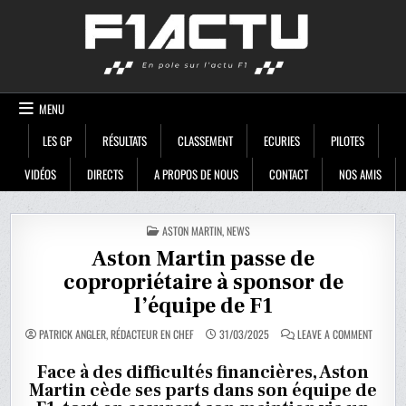
Skip
F1ACTU
to
content
MENU
LES GP
RÉSULTATS
CLASSEMENT
ECURIES
PILOTES
VIDÉOS
DIRECTS
A PROPOS DE NOUS
CONTACT
NOS AMIS
POSTED
ASTON MARTIN
,
NEWS
IN
Aston Martin passe de
copropriétaire à sponsor de
l’équipe de F1
ON
PATRICK ANGLER, RÉDACTEUR EN CHEF
31/03/2025
LEAVE A COMMENT
ASTON
MARTIN
PASSE
Face à des difficultés financières, Aston
DE
Martin cède ses parts dans son équipe de
COPROPR
À