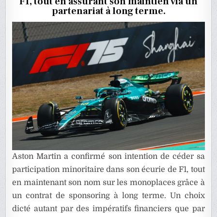
F1, tout en assurant son maintien via un
SPONSO
DE
partenariat à long terme.
L’ÉQUIP
DE
F1
Aston Martin a confirmé son intention de céder sa
participation minoritaire dans son écurie de F1, tout
en maintenant son nom sur les monoplaces grâce à
un contrat de sponsoring à long terme. Un choix
dicté autant par des impératifs financiers que par