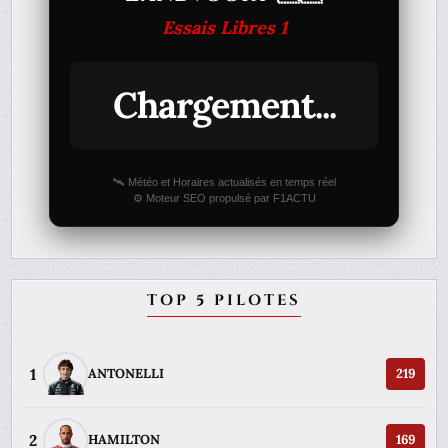
Essais Libres 1
Chargement...
🛰️ Météo et Horaires actualisés en temps réel
⚙️ Moteur SEO propulsé par F1ACTU
TOP 5 PILOTES
1
ANTONELLI
219
2
HAMILTON
169