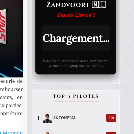
Zandvoort 🇳🇱
Essais Libres 1
Chargement...
🛰️ Météo et Horaires actualisés en temps réel
⚙️ Moteur SEO propulsé par F1ACTU
’écurie de
rembourser
TOP 5 PILOTES
isants, en
ux parties.
opriétaire
1
219
ANTONELLI
et Mazepin