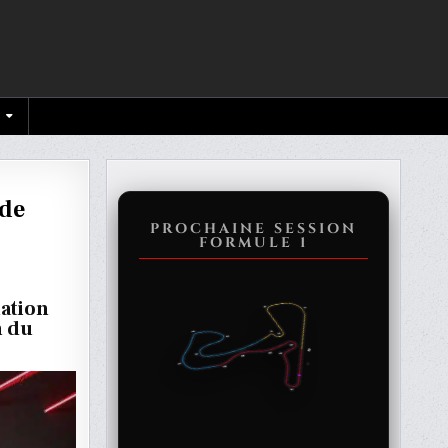
 de
PROCHAINE SESSION
FORMULE 1
NÉE
uation
ISER
n du
R
,
LI