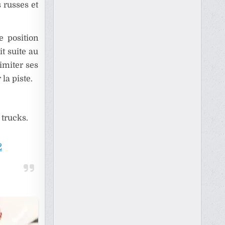
 russes et
e position
t suite au
imiter ses
la piste.
trucks.
2