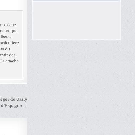
ns. Cette
analytique
lisses.
rticulière
nts du
antir des
U s’attache
léger de Gasly
 d’Espagne →