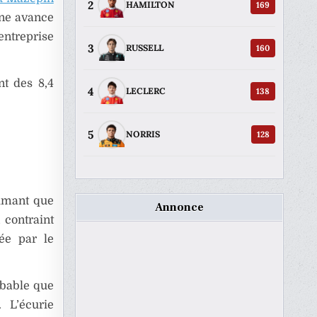
2
169
HAMILTON
Une avance
’entreprise
3
160
RUSSELL
nt des 8,4
4
138
LECLERC
5
128
NORRIS
timant que
Annonce
 contraint
sée par le
robable que
. L’écurie