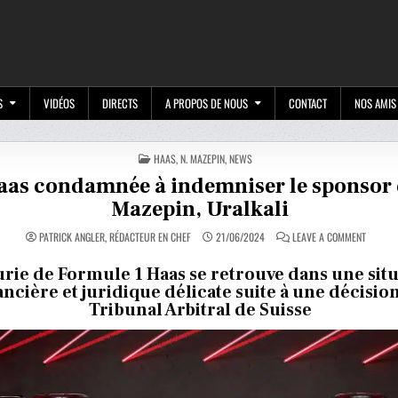
M
S
VIDÉOS
DIRECTS
A PROPOS DE NOUS
CONTACT
NOS AMIS
POSTED
HAAS
,
N. MAZEPIN
,
NEWS
IN
aas condamnée à indemniser le sponsor
Mazepin, Uralkali
ON
PATRICK ANGLER, RÉDACTEUR EN CHEF
21/06/2024
LEAVE A COMMENT
HAAS
CONDAM
À
urie de Formule 1 Haas se retrouve dans une sit
INDEMN
ancière et juridique délicate suite à une décisio
LE
SPONSO
Tribunal Arbitral de Suisse
DE
MAZEPIN
URALKA