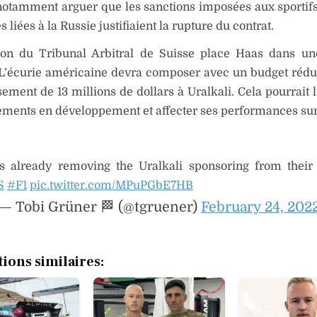
notamment arguer que les sanctions imposées aux sportifs
s liées à la Russie justifiaient la rupture du contrat.
ion du Tribunal Arbitral de Suisse place Haas dans un
 L’écurie américaine devra composer avec un budget rédui
ment de 13 millions de dollars à Uralkali. Cela pourrait l
ements en développement et affecter ses performances sur 
s already removing the Uralkali sponsoring from their 
S
#F1
pic.twitter.com/MPuPGbE7HB
— Tobi Grüner 🏁 (@tgruener)
February 24, 202
tions similaires: