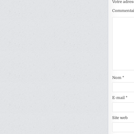
Votre adres
Commenta
Nom
*
E-mail
*
Site web