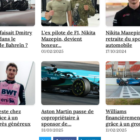
faisait Dmitry
L'ex pilote de F1, Nikita
Nikita Mazepi
dans le
Mazepin, devient
retraite du sp
e Bahreïn ?
boxeur…
automobile
01/02/2025
17/10/2024
este chez
Aston Martin passe de
Williams
âce à un
copropriétaire à
financièrement
très généreux
sponsor de…
grâce à un gro
31/03/2025
11/02/2025