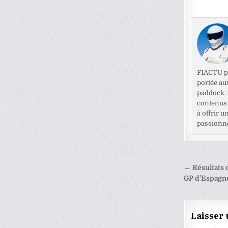
F1ACTU pr
portée au
paddock. C
contenus 
à offrir u
passionné
Naviga
← Résultats d
de
GP d’Espagn
l’articl
Laisser