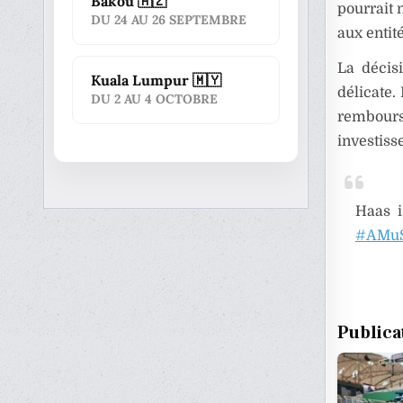
Bakou 🇦🇿
pourrait 
DU 24 AU 26 SEPTEMBRE
aux entité
La décis
Kuala Lumpur 🇲🇾
délicate.
DU 2 AU 4 OCTOBRE
rembourse
investiss
Haas i
#AMu
Publica