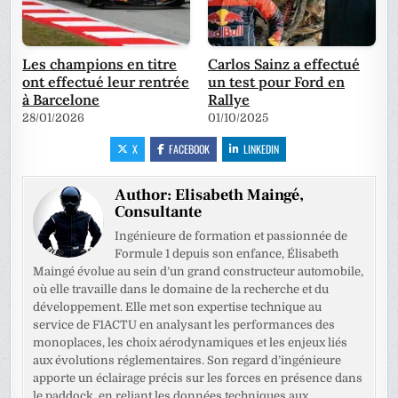
Les champions en titre
Carlos Sainz a effectué
ont effectué leur rentrée
un test pour Ford en
à Barcelone
Rallye
28/01/2026
01/10/2025
X
FACEBOOK
LINKEDIN
Author:
Elisabeth Maingé,
Consultante
Ingénieure de formation et passionnée de
Formule 1 depuis son enfance, Élisabeth
Maingé évolue au sein d’un grand constructeur automobile,
où elle travaille dans le domaine de la recherche et du
développement. Elle met son expertise technique au
service de F1ACTU en analysant les performances des
monoplaces, les choix aérodynamiques et les enjeux liés
aux évolutions réglementaires. Son regard d’ingénieure
apporte un éclairage précis sur les forces en présence dans
le paddock, en reliant les données techniques aux