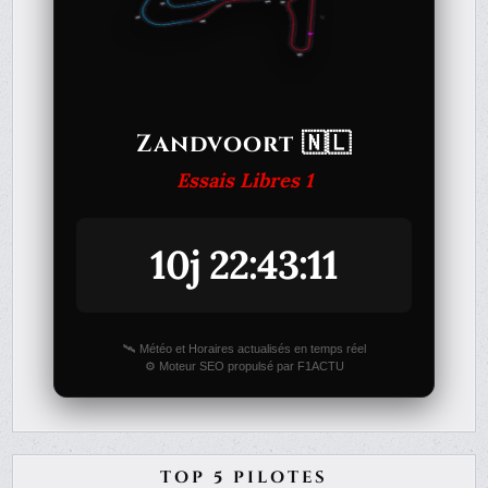
Zandvoort 🇳🇱
Essais Libres 1
10j 22:43:11
🛰️ Météo et Horaires actualisés en temps réel
⚙️ Moteur SEO propulsé par F1ACTU
TOP 5 PILOTES