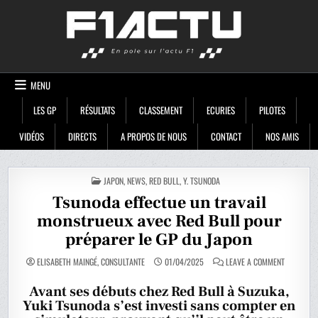
Skip
F1ACTU
to
content
MENU
LES GP
RÉSULTATS
CLASSEMENT
ECURIES
PILOTES
VIDÉOS
DIRECTS
A PROPOS DE NOUS
CONTACT
NOS AMIS
POSTED
JAPON
,
NEWS
,
RED BULL
,
Y. TSUNODA
IN
Tsunoda effectue un travail
monstrueux avec Red Bull pour
préparer le GP du Japon
ON
ELISABETH MAINGÉ, CONSULTANTE
01/04/2025
LEAVE A COMMENT
TSUNODA
EFFECTUE
UN
Avant ses débuts chez Red Bull à Suzuka,
TRAVAIL
Yuki Tsunoda s’est investi sans compter en
MONSTRU
AVEC