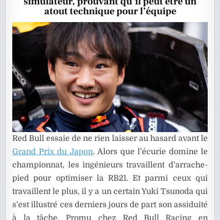
simulateur, prouvant qu’il peut être un
RED
BULL
atout technique pour l’équipe
POUR
PRÉPARER
LE
GP
DU
JAPON
Red Bull essaie de ne rien laisser au hasard avant le
Grand Prix du Japon
. Alors que l’écurie domine le
championnat, les ingénieurs travaillent d’arrache-
pied pour optimiser la RB21. Et parmi ceux qui
travaillent le plus, il y a un certain Yuki Tsunoda qui
s’est illustré ces derniers jours de part son assiduité
à la tâche. Promu chez Red Bull Racing en