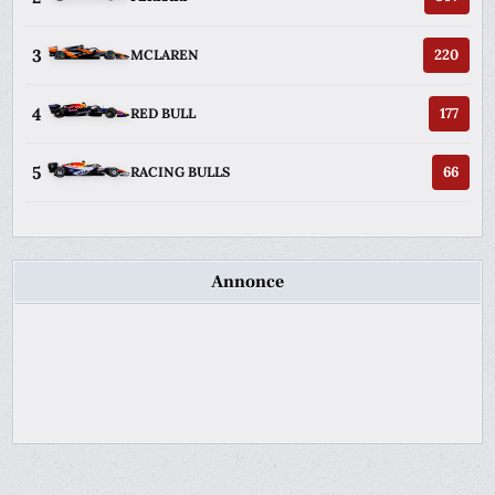
3
220
MCLAREN
4
177
RED BULL
5
66
RACING BULLS
Annonce