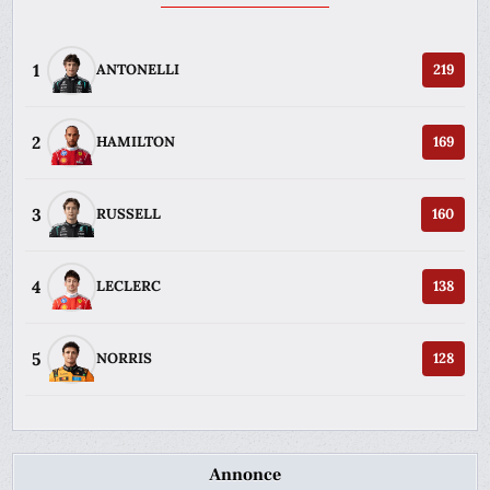
1
ANTONELLI
219
2
HAMILTON
169
3
RUSSELL
160
4
LECLERC
138
5
NORRIS
128
Annonce