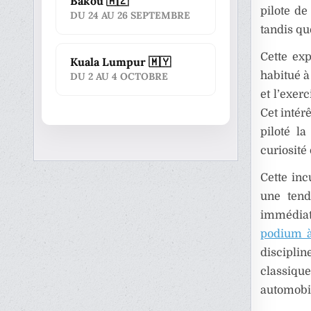
Bakou 🇦🇿
pilote de
DU 24 AU 26 SEPTEMBRE
tandis que
Cette exp
Kuala Lumpur 🇲🇾
habitué à
DU 2 AU 4 OCTOBRE
et l’exer
Cet intér
piloté l
curiosité 
Cette inc
une tend
immédiat
podium 
discipli
classique
automobil