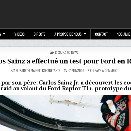
M
S
VIDÉOS
DIRECTS
A PROPOS DE NOUS
CONTACT
NOS AMIS
POSTED
C. SAINZ JR
,
NEWS
IN
os Sainz a effectué un test pour Ford en 
ON
ELISABETH MAINGÉ, CONSULTANTE
01/10/2025
LEAVE A COMMENT
CARLOS
SAINZ
A
par son père, Carlos Sainz Jr. a découvert les c
EFFECTUÉ
-raid au volant du Ford Raptor T1+, prototype d
UN
TEST
POUR
FORD
EN
RALLYE