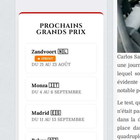
PROCHAINS
GRANDS PRIX
Zandvoort 🇳🇱
Carlos Sa
🔥 SPRINT
DU 21 AU 23 AOÛT
une journ
lequel s
évidente 
Monza 🇮🇹
notable p
DU 4 AU 6 SEPTEMBRE
Le test, 
n’était p
Madrid 🇪🇸
DU 11 AU 13 SEPTEMBRE
dans la d
place da
quadruple