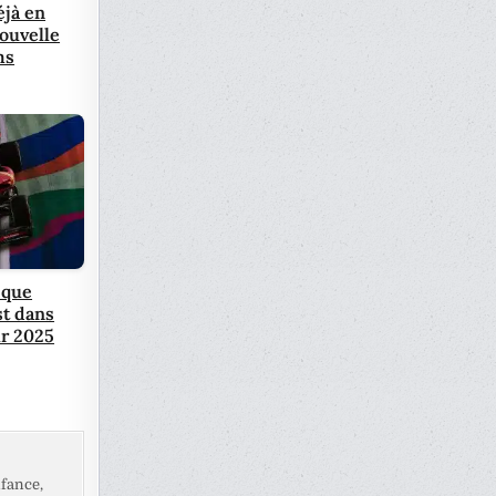
éjà en
nouvelle
ms
 que
st dans
ur 2025
fance,