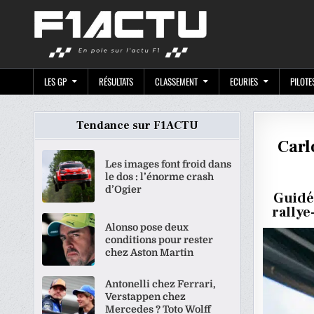
Skip
F1ACTU.CO
to
content
LES GP
RÉSULTATS
CLASSEMENT
ECURIES
PILOTE
Tendance sur F1ACTU
Carl
Les images font froid dans
le dos : l’énorme crash
d’Ogier
Guidé 
rallye
Alonso pose deux
conditions pour rester
chez Aston Martin
Antonelli chez Ferrari,
Verstappen chez
Mercedes ? Toto Wolff