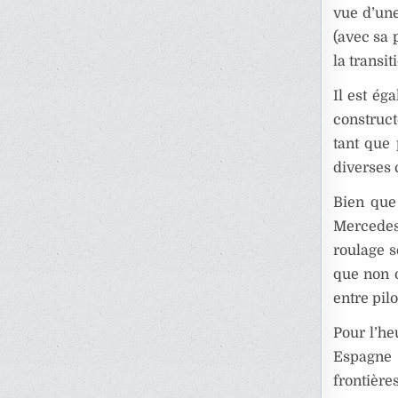
vue d’un
(avec sa 
la transit
Il est ég
construc
tant que
diverses 
Bien que
Mercedes),
roulage s
que non o
entre pilo
Pour l’he
Espagne 
frontières