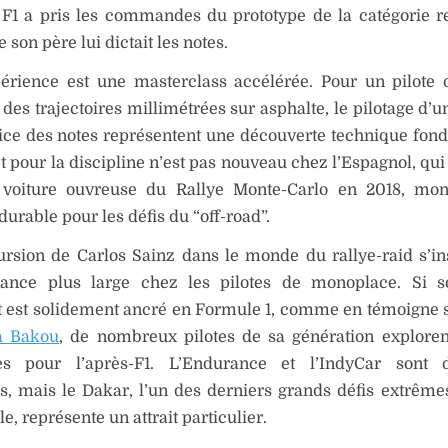
 F1 a pris les commandes du prototype de la catégorie re
 son père lui dictait les notes.
érience est une masterclass accélérée. Pour un pilote d
 des trajectoires millimétrées sur asphalte, le pilotage d’u
cice des notes représentent une découverte technique fon
êt pour la discipline n’est pas nouveau chez l’Espagnol, qui
a voiture ouvreuse du Rallye Monte-Carlo en 2018, mon
durable pour les défis du “off-road”.
ursion de Carlos Sainz dans le monde du rallye-raid s’in
ance plus large chez les pilotes de monoplace. Si s
 est solidement ancré en Formule 1, comme en témoigne
à Bakou
, de nombreux pilotes de sa génération exploren
nes pour l’après-F1. L’Endurance et l’IndyCar sont 
s, mais le Dakar, l’un des derniers grands défis extrême
e, représente un attrait particulier.