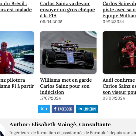
x du Brésil :
Carlos Sainz va devoir
Carlos Sainz d
inz est malade
envoyer un gros chèque
piste avec sa 
à la FIA
équipe Willia
06/04/2025
09/12/2024
inz pilotera
Williams met en garde
Audi confirme
iams F1 à partir
Carlos Sainz pour son
Carlos Sainz e
indécision
son viseur po
17/07/2024
08/03/2024
X
FACEBOOK
LINKEDIN
Author:
Elisabeth Maingé, Consultante
Ingénieure de formation et passionnée de Formule 1 depuis son en