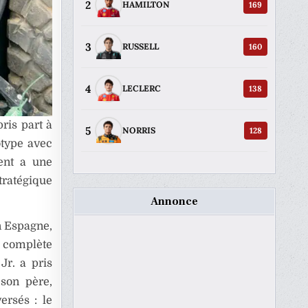
2
169
HAMILTON
3
160
RUSSELL
4
138
LECLERC
pris part à
5
128
NORRIS
otype avec
ent a une
tratégique
Annonce
en Espagne,
n complète
Jr. a pris
 son père,
ersés : le