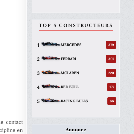
TOP 5 CONSTRUCTEURS
1
379
MERCEDES
2
307
FERRARI
3
220
MCLAREN
4
177
RED BULL
5
66
RACING BULLS
e contact
Annonce
cipline en