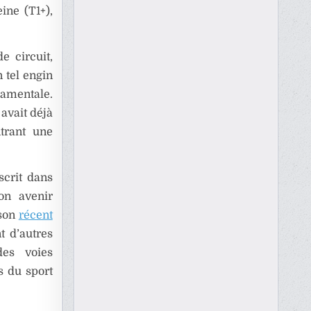
ine (T1+),
e circuit,
n tel engin
damentale.
 avait déjà
trant une
scrit dans
on avenir
 son
récent
t d’autres
des voies
s du sport