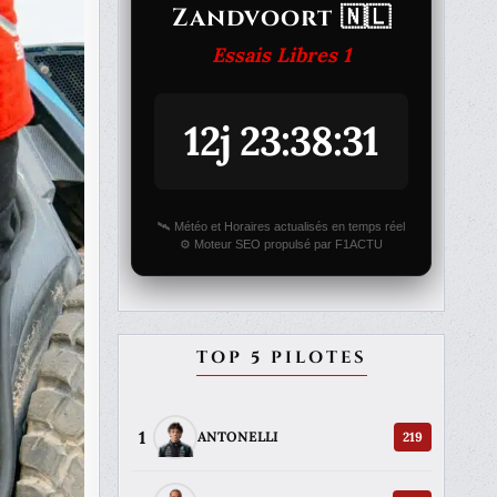
Zandvoort 🇳🇱
Essais Libres 1
12j 23:38:31
🛰️ Météo et Horaires actualisés en temps réel
⚙️ Moteur SEO propulsé par F1ACTU
TOP 5 PILOTES
1
219
ANTONELLI