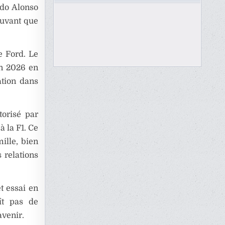
ndo Alonso
ouvant que
e Ford. Le
en 2026 en
ation dans
torisé par
à la F1. Ce
ille, bien
 relations
t essai en
ît pas de
avenir.