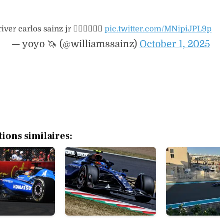
iver carlos sainz jr 😮‍💨😮‍💨😮‍💨
pic.twitter.com/MNipiJPL9p
— yoyo 🦄 (@williamssainz)
October 1, 2025
tions similaires: