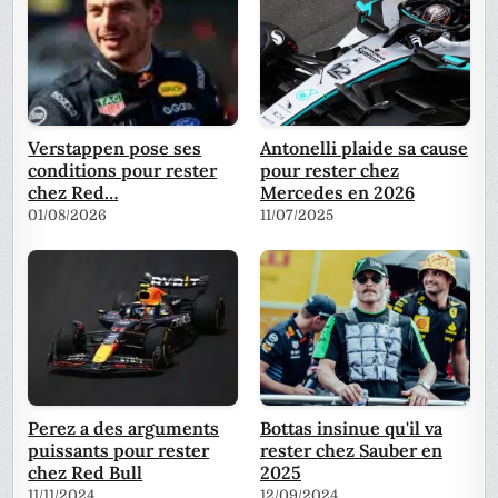
Verstappen pose ses
Antonelli plaide sa cause
conditions pour rester
pour rester chez
chez Red…
Mercedes en 2026
01/08/2026
11/07/2025
Perez a des arguments
Bottas insinue qu'il va
puissants pour rester
rester chez Sauber en
chez Red Bull
2025
11/11/2024
12/09/2024