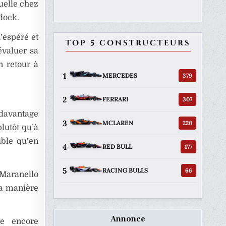
uelle chez
dock.
’espéré et
TOP 5 CONSTRUCTEURS
évaluer sa
n retour à
1
379
MERCEDES
2
307
FERRARI
 davantage
3
220
MCLAREN
lutôt qu’à
ible qu’en
4
177
RED BULL
5
66
RACING BULLS
 Maranello
la manière
Annonce
te encore