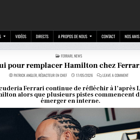
M
S
VIDÉOS
DIRECTS
A PROPOS DE NOUS
CONTACT
NOS AMIS
POSTED
FERRARI
,
NEWS
IN
ui pour remplacer Hamilton chez Ferrar
ON
PATRICK ANGLER, RÉDACTEUR EN CHEF
17/05/2026
LEAVE A COMMENT
QUI
POUR
REMPLA
cuderia Ferrari continue de réfléchir à l’après 
HAMILT
ilton alors que plusieurs pistes commencent dé
CHEZ
FERRARI
émerger en interne.
?