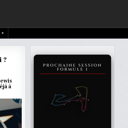
i ?
PROCHAINE SESSION
FORMULE 1
CER
Lewis
ON
jà à