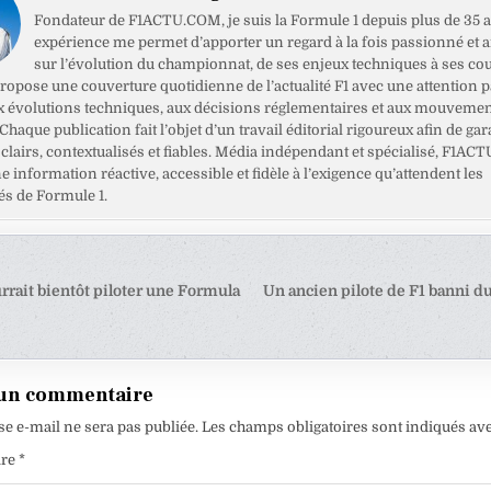
Fondateur de F1ACTU.COM, je suis la Formule 1 depuis plus de 35 a
expérience me permet d’apporter un regard à la fois passionné et 
sur l’évolution du championnat, de ses enjeux techniques à ses cou
opose une couverture quotidienne de l’actualité F1 avec une attention pa
x évolutions techniques, aux décisions réglementaires et aux mouveme
haque publication fait l’objet d’un travail éditorial rigoureux afin de gar
clairs, contextualisés et fiables. Média indépendant et spécialisé, F1ACT
ne information réactive, accessible et fidèle à l’exigence qu’attendent les
s de Formule 1.
tion
rrait bientôt piloter une Formula
Un ancien pilote de F1 banni d
e
 un commentaire
se e-mail ne sera pas publiée.
Les champs obligatoires sont indiqués av
ire
*