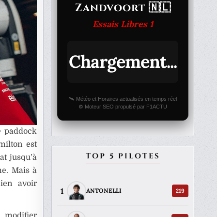
Zandvoort 🇳🇱
Essais Libres 1
Chargement...
🛰️ Météo et Horaires actualisés en temps réel
⚙️ Moteur SEO propulsé par F1ACTU
e paddock
milton est
TOP 5 PILOTES
at jusqu’à
me. Mais à
ien avoir
1
219
ANTONELLI
modifier