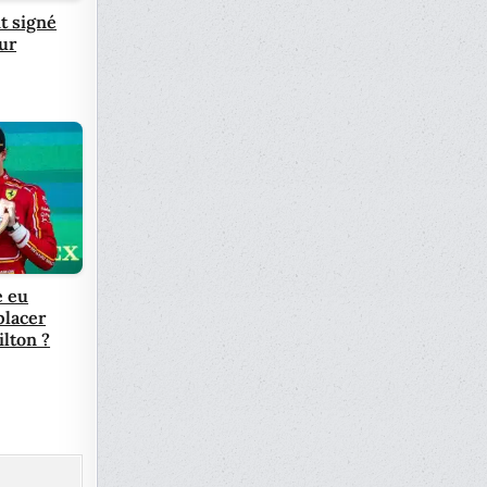
it signé
ur
e eu
placer
lton ?