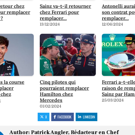
retour chez
Sainz va-t-il retourner
Antonelli aura
our remplacer
chez Ferrari pour
son contrat po
 ?
remplacer…
remplacer…
13/12/2024
12/06/2024
s la course
Cinq pilotes qui
Ferrari a-t-ell
placer
pourraient remplacer
raison de rem
 chez
Hamilton chez
Sainz par Hami
s
Mercedes
25/03/2024
01/02/2024
X
FACEBOOK
LINKEDIN
Author:
Patrick Angler, Rédacteur en Chef