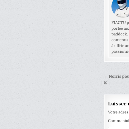
F1ACTU pr
portée au
paddock. C
contenus 
à offrir u
passionné
Naviga
← Norris pou
de
E
l’articl
Laisser
Votre adres
Commenta