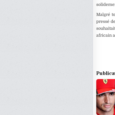
solidemen
Malgré t
pressé de
souhaita
africain 
Publica