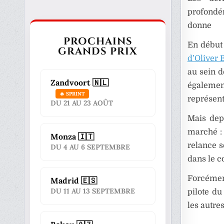
profondé
donne
PROCHAINS
En début 
GRANDS PRIX
d’Oliver
au sein d
Zandvoort 🇳🇱
égalemen
🔥 SPRINT
représent
DU 21 AU 23 AOÛT
Mais dep
marché :
Monza 🇮🇹
relance s
DU 4 AU 6 SEPTEMBRE
dans le c
Forcément
Madrid 🇪🇸
DU 11 AU 13 SEPTEMBRE
pilote du
les autre