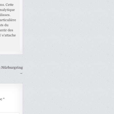
ns. Cette
analytique
lisses.
rticulière
nts du
antir des
U s’attache
u Nürburgring
→
ec
*