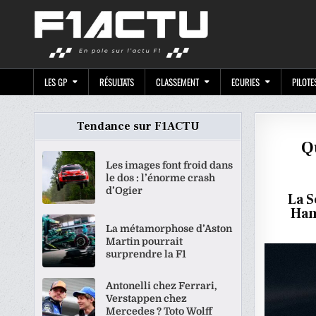
Skip
F1ACTU.CO
to
content
LES GP
RÉSULTATS
CLASSEMENT
ECURIES
PILOTE
Tendance sur F1ACTU
Q
Les images font froid dans
le dos : l’énorme crash
d’Ogier
La S
Ham
La métamorphose d’Aston
Martin pourrait
surprendre la F1
Antonelli chez Ferrari,
Verstappen chez
Mercedes ? Toto Wolff