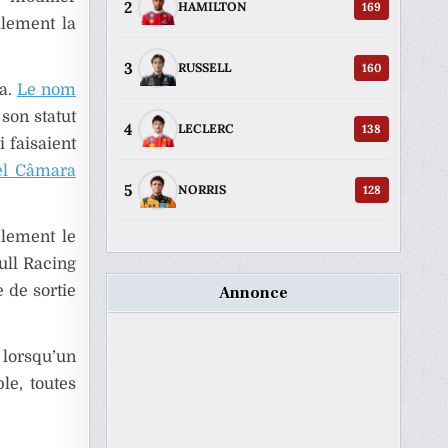
2
169
HAMILTON
alement la
3
160
RUSSELL
ia.
Le nom
son statut
4
138
LECLERC
 faisaient
el Câmara
5
128
NORRIS
alement le
ull Racing
 de sortie
Annonce
 lorsqu’un
le, toutes