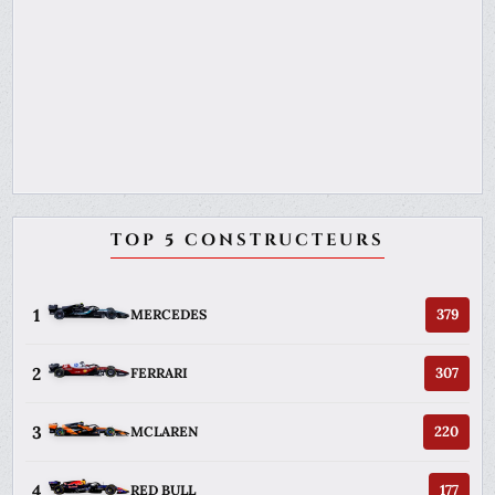
TOP 5 CONSTRUCTEURS
1
379
MERCEDES
2
307
FERRARI
3
220
MCLAREN
4
177
RED BULL