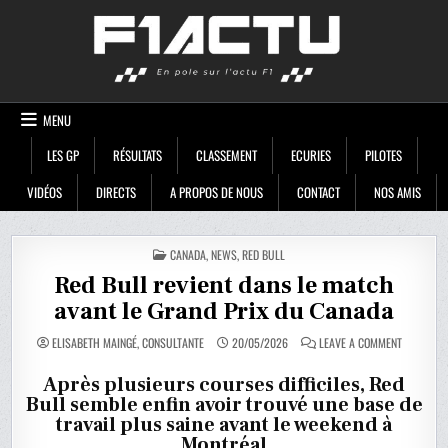
Skip
F1ACTU
to
content
MENU
LES GP
RÉSULTATS
CLASSEMENT
ECURIES
PILOTES
VIDÉOS
DIRECTS
A PROPOS DE NOUS
CONTACT
NOS AMIS
POSTED
CANADA
,
NEWS
,
RED BULL
IN
Red Bull revient dans le match
avant le Grand Prix du Canada
ON
ELISABETH MAINGÉ, CONSULTANTE
20/05/2026
LEAVE A COMMENT
RED
BULL
REVIENT
Après plusieurs courses difficiles, Red
DANS
Bull semble enfin avoir trouvé une base de
LE
MATCH
travail plus saine avant le weekend à
AVANT
LE
Montréal