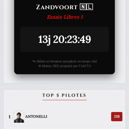
Zandvoort 🇳🇱
Essais Libres 1
13j 20:23:49
🛰️ Météo et Horaires actualisés en temps réel
⚙️ Moteur SEO propulsé par F1ACTU
TOP 5 PILOTES
1
ANTONELLI
219