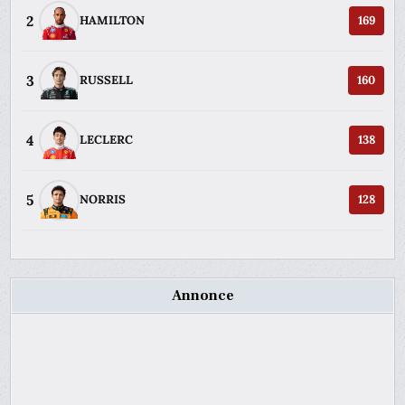
2
HAMILTON
169
3
RUSSELL
160
4
LECLERC
138
5
NORRIS
128
Annonce