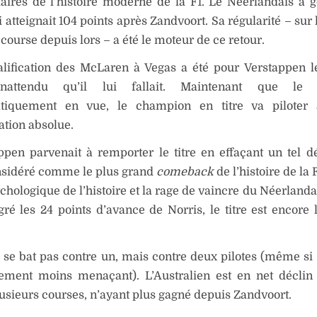
laires de l’histoire moderne de la F1. Le Néerlandais 
i atteignait 104 points après Zandvoort. Sa régularité – su
course depuis lors – a été le moteur de ce retour.
alification des McLaren à Vegas a été pour Verstappen 
nattendu qu’il lui fallait. Maintenant que le t
tiquement en vue, le champion en titre va piloter
tion absolue.
ppen parvenait à remporter le titre en effaçant un tel déf
onsidéré comme le plus grand
comeback
de l’histoire de la F
chologique de l’histoire et la rage de vaincre du Néerlanda
ré les 24 points d’avance de Norris, le titre est encore l
 se bat pas contre un, mais contre deux pilotes (même si P
quement moins menaçant). L’Australien est en net décli
usieurs courses, n’ayant plus gagné depuis Zandvoort.