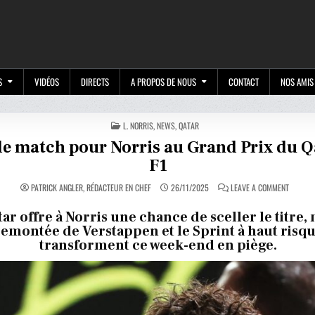
M
S
VIDÉOS
DIRECTS
A PROPOS DE NOUS
CONTACT
NOS AMIS
POSTED
L. NORRIS
,
NEWS
,
QATAR
IN
de match pour Norris au Grand Prix du Q
F1
ON
PATRICK ANGLER, RÉDACTEUR EN CHEF
26/11/2025
LEAVE A COMMENT
BALLE
DE
MATCH
ar offre à Norris une chance de sceller le titre, 
POUR
remontée de Verstappen et le Sprint à haut risq
NORRIS
AU
transforment ce week-end en piège.
GRAND
PRIX
DU
QATAR
DE
F1