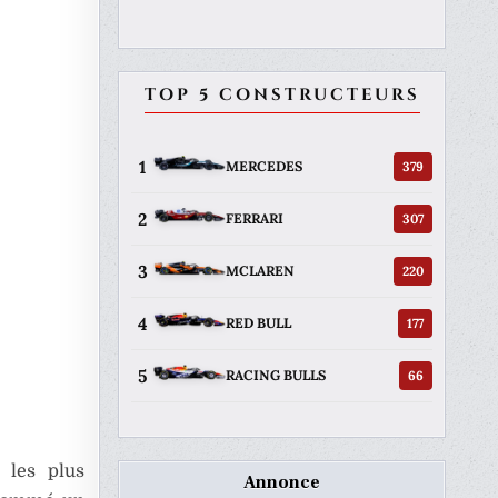
TOP 5 CONSTRUCTEURS
1
379
MERCEDES
2
307
FERRARI
3
220
MCLAREN
4
177
RED BULL
5
66
RACING BULLS
 les plus
Annonce