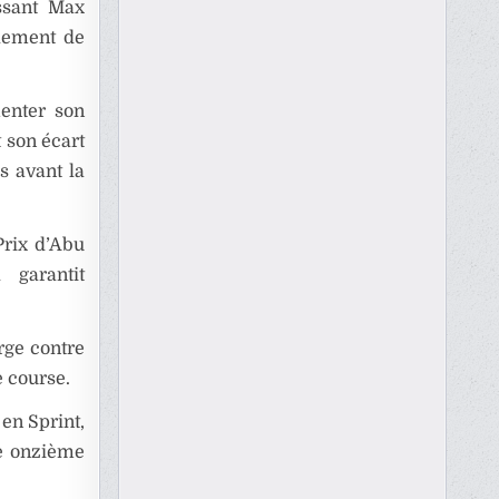
issant Max
blement de
menter son
 son écart
s avant la
Prix d’Abu
garantit
rge contre
e course.
 en Sprint,
le onzième