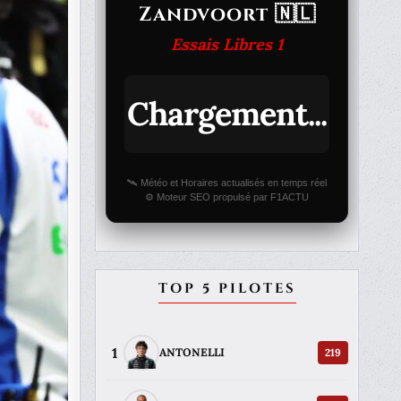
Zandvoort 🇳🇱
Essais Libres 1
Chargement...
🛰️ Météo et Horaires actualisés en temps réel
⚙️ Moteur SEO propulsé par F1ACTU
TOP 5 PILOTES
1
219
ANTONELLI