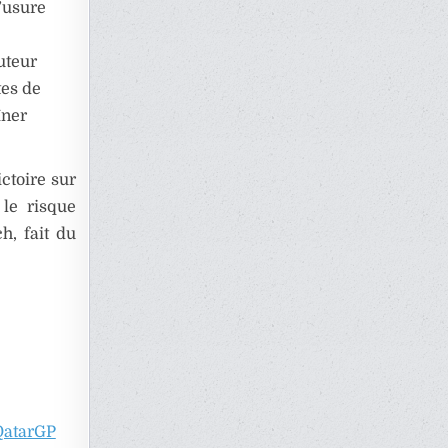
’usure
uteur
tes de
îner
ictoire sur
 le risque
h, fait du
atarGP