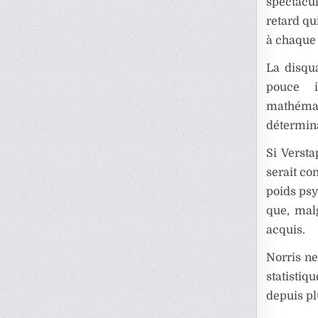
spectacu
retard qu
à chaque 
La disqu
pouce i
mathéma
détermina
Si Versta
serait c
poids psy
que, malg
acquis.
Norris ne
statisti
depuis pl