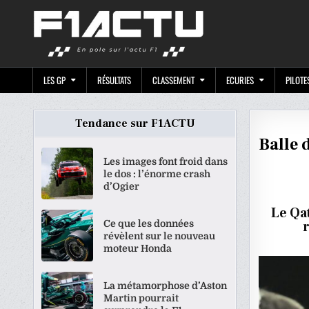
Skip
F1ACTU.CO
to
content
LES GP
RÉSULTATS
CLASSEMENT
ECURIES
PILOTE
Tendance sur F1ACTU
Balle 
Les images font froid dans
le dos : l’énorme crash
d’Ogier
Le Qat
Ce que les données
révèlent sur le nouveau
moteur Honda
La métamorphose d’Aston
Martin pourrait