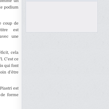
a gommé un
r le podium
le coup de
itre est
 avec une
icit, cela
1. C’est ce
is qui font
oin d’être
iastri est
n de forme