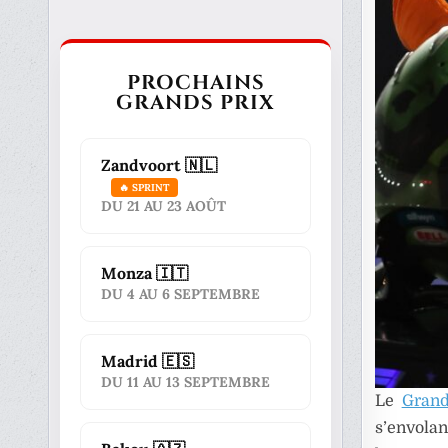
PROCHAINS
GRANDS PRIX
Zandvoort 🇳🇱
🔥 SPRINT
DU 21 AU 23 AOÛT
Monza 🇮🇹
DU 4 AU 6 SEPTEMBRE
Madrid 🇪🇸
DU 11 AU 13 SEPTEMBRE
Le
Grand
s’envola