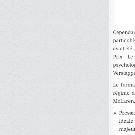
Cependant
particuli
avait été
Prix. Le
psycholog
Verstappe
Le forma
régime d
McLaren, 
Pressio
idéale 
majeur