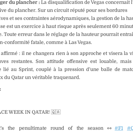
ger du plancher :
La disqualification de Vegas concernait l
ive du plancher. Sur un circuit réputé pour ses bordures
ives et ses contraintes aérodynamiques, la gestion de la ha
sse est un exercice à haut risque après seulement 60 minu
. Toute erreur dans le réglage de la hauteur pourrait entra
n-conformité fatale, comme à Las Vegas.
a affirmé : il ne changera rien à son approche et visera la v
ves restantes. Son attitude offensive est louable, mais
 lié au Sprint, couplé à la pression d’une balle de matc
x du Qatar un véritable traquenard.
:
ACE WEEK IN QATAR! 🇶🇦
t's the penultimate round of the season 👀
#F1
#Q