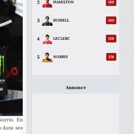
2
169
HAMILTON
3
160
RUSSELL
4
138
LECLERC
5
128
NORRIS
Annonce
orris. En
n dans ses