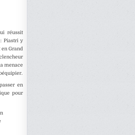
ui réussit
 Piastri y
et en Grand
clencheur
 la menace
oéquipier.
 passer en
tique pour
on
e