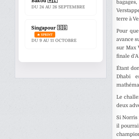
Bakou 🇦🇿
bagages,
DU 24 AU 26 SEPTEMBRE
Verstapp
terre à V
Singapour 🇸🇬
Pour que
🔥 SPRINT
avance su
DU 9 AU 11 OCTOBRE
sur Max V
finale d’
Étant do
Dhabi e
mathémati
Le challe
deux adve
Si Norris
il pourra
champion 