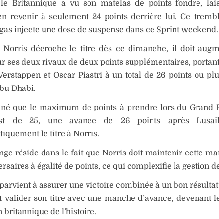
 le Britannique a vu son matelas de points fondre, la
en revenir à seulement 24 points derrière lui. Ce trem
egas injecte une dose de suspense dans ce Sprint weekend.
 Norris décroche le titre dès ce dimanche, il doit aug
r ses deux rivaux de deux points supplémentaires, portant
erstappen et Oscar Piastri à un total de 26 points ou plu
Abu Dhabi.
nné que le maximum de points à prendre lors du Grand 
st de 25, une avance de 26 points après Lusail 
quement le titre à Norris.
nge réside dans le fait que Norris doit maintenir cette ma
rsaires à égalité de points, ce qui complexifie la gestion d
 parvient à assurer une victoire combinée à un bon résultat
it valider son titre avec une manche d’avance, devenant 
britannique de l’histoire.