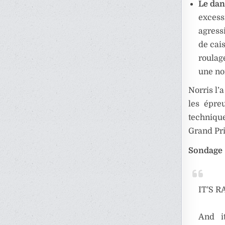
Le dan
excess
agress
de cai
roulage
une no
Norris l’
les épreu
technique
Grand Pri
Sondage 
IT'S R
And i