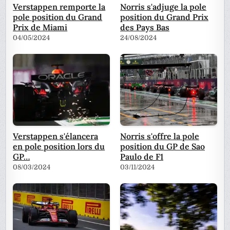
Verstappen remporte la
Norris s'adjuge la pole
pole position du Grand
position du Grand Prix
Prix de Miami
des Pays Bas
04/05/2024
24/08/2024
Verstappen s'élancera
Norris s'offre la pole
en pole position lors du
position du GP de Sao
GP…
Paulo de F1
08/03/2024
03/11/2024