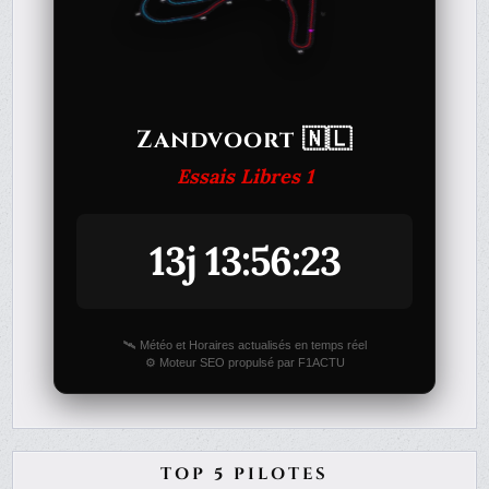
Zandvoort 🇳🇱
Essais Libres 1
13j 13:56:23
🛰️ Météo et Horaires actualisés en temps réel
⚙️ Moteur SEO propulsé par F1ACTU
TOP 5 PILOTES