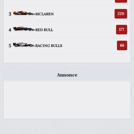
3
220
MCLAREN
4
177
RED BULL
5
66
RACING BULLS
Annonce