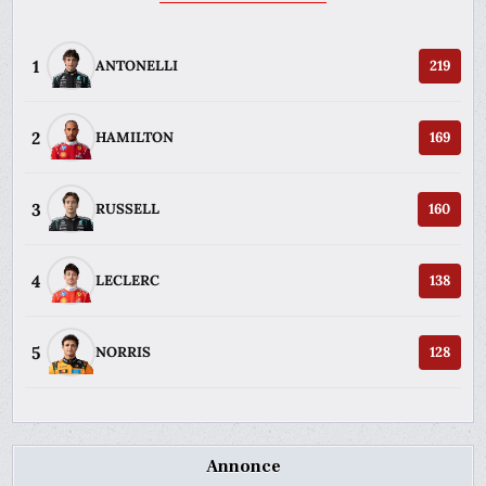
1
ANTONELLI
219
2
HAMILTON
169
3
RUSSELL
160
4
LECLERC
138
5
NORRIS
128
Annonce