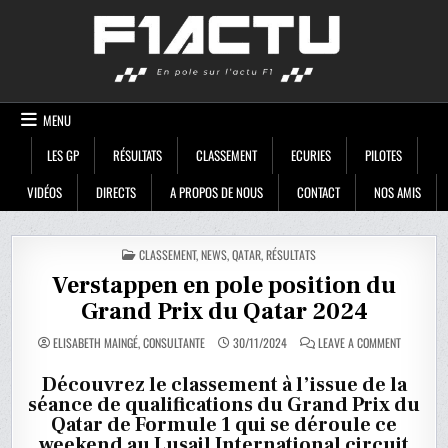
Skip
F1ACTU
to
content
MENU
LES GP
RÉSULTATS
CLASSEMENT
ECURIES
PILOTES
VIDÉOS
DIRECTS
A PROPOS DE NOUS
CONTACT
NOS AMIS
POSTED
CLASSEMENT
,
NEWS
,
QATAR
,
RÉSULTATS
IN
Verstappen en pole position du
Grand Prix du Qatar 2024
ON
ELISABETH MAINGÉ, CONSULTANTE
30/11/2024
LEAVE A COMMENT
VERSTAPP
EN
POLE
Découvrez le classement à l’issue de la
POSITION
séance de qualifications du Grand Prix du
DU
GRAND
Qatar de Formule 1 qui se déroule ce
PRIX
DU
weekend au Lusail International circuit