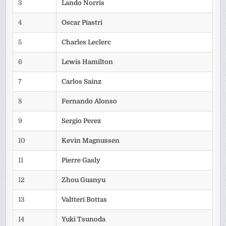
3
Lando Norris
4
Oscar Piastri
5
Charles Leclerc
6
Lewis Hamilton
7
Carlos Sainz
8
Fernando Alonso
9
Sergio Perez
10
Kevin Magnussen
11
Pierre Gasly
12
Zhou Guanyu
13
Valtteri Bottas
14
Yuki Tsunoda