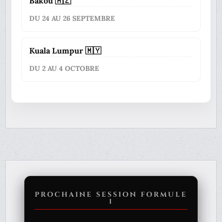
Bakou 🇦🇿
DU 24 AU 26 SEPTEMBRE
Kuala Lumpur 🇲🇾
DU 2 AU 4 OCTOBRE
PROCHAINE SESSION FORMULE
1