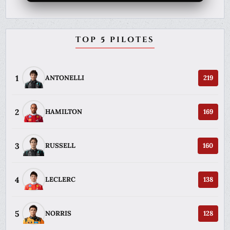
TOP 5 PILOTES
1
ANTONELLI
219
2
HAMILTON
169
3
RUSSELL
160
4
LECLERC
138
5
NORRIS
128