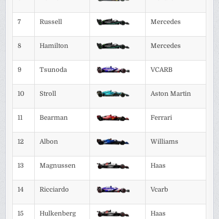
7
Russell
Mercedes
8
Hamilton
Mercedes
9
Tsunoda
VCARB
10
Stroll
Aston Martin
11
Bearman
Ferrari
12
Albon
Williams
13
Magnussen
Haas
14
Ricciardo
Vcarb
15
Hulkenberg
Haas