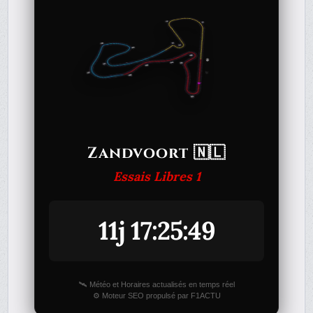
Zandvoort 🇳🇱
Essais Libres 1
11j 17:25:49
🛰️ Météo et Horaires actualisés en temps réel
⚙️ Moteur SEO propulsé par F1ACTU