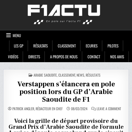
Skip
F1ACTU
to
content
MENU
LES GP
RÉSULTATS
CLASSEMENT
ECURIES
PILOTES
VIDÉOS
DIRECTS
A PROPOS DE NOUS
CONTACT
NOS AMIS
POSTED
ARABIE SAOUDITE
,
CLASSEMENT
,
NEWS
,
RÉSULTATS
IN
Verstappen s’élancera en pole
position lors du GP d’Arabie
Saoudite de F1
ON
PATRICK ANGLER, RÉDACTEUR EN CHEF
08/03/2024
LEAVE A COMMENT
VERSTA
S’ÉLANC
EN
Voici la grille de départ provisoire du
POLE
Grand Prix d’Arabie Saoudite de Formule
POSITIO
LORS