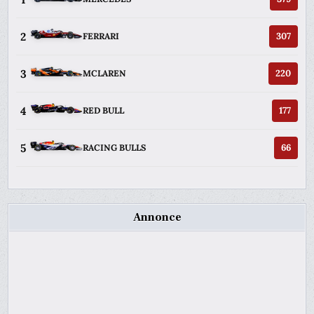
2
307
FERRARI
3
220
MCLAREN
4
177
RED BULL
5
66
RACING BULLS
Annonce