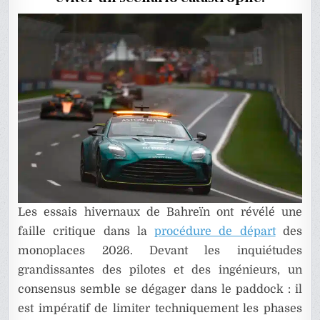
BRIDER
LES
DÉPART
Les essais hivernaux de Bahreïn ont révélé une
faille critique dans la
procédure de départ
des
monoplaces 2026. Devant les inquiétudes
grandissantes des pilotes et des ingénieurs, un
consensus semble se dégager dans le paddock : il
est impératif de limiter techniquement les phases