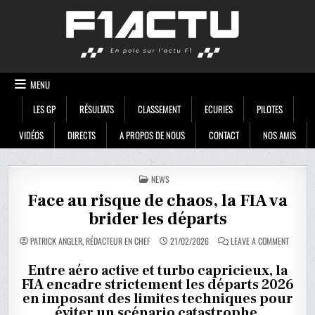
Skip
F1ACTU
to
content
MENU
LES GP
RÉSULTATS
CLASSEMENT
ECURIES
PILOTES
VIDÉOS
DIRECTS
A PROPOS DE NOUS
CONTACT
NOS AMIS
POSTED
NEWS
IN
Face au risque de chaos, la FIA va
brider les départs
ON
PATRICK ANGLER, RÉDACTEUR EN CHEF
21/02/2026
LEAVE A COMMENT
FACE
AU
RISQUE
Entre aéro active et turbo capricieux, la
DE
FIA encadre strictement les départs 2026
CHAOS,
LA
en imposant des limites techniques pour
FIA
VA
éviter un scénario catastrophe.