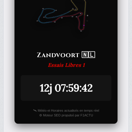
Zandvoort 🇳🇱
Essais Libres 1
12j 07:59:42
🛰️ Météo et Horaires actualisés en temps réel
⚙️ Moteur SEO propulsé par F1ACTU