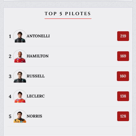
TOP 5 PILOTES
1
ANTONELLI
219
2
HAMILTON
169
3
RUSSELL
160
4
LECLERC
138
5
NORRIS
128