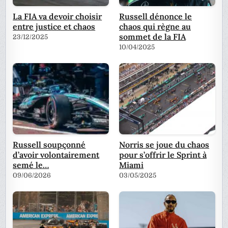
La FIA va devoir choisir
Russell dénonce le
entre justice et chaos
chaos qui règne au
sommet de la FIA
23/12/2025
10/04/2025
Russell soupçonné
Norris se joue du chaos
d’avoir volontairement
pour s’offrir le Sprint à
semé le…
Miami
09/06/2026
03/05/2025