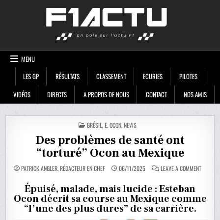
Skip
F1ACTU
to
content
MENU
LES GP
RÉSULTATS
CLASSEMENT
ECURIES
PILOTES
VIDÉOS
DIRECTS
A PROPOS DE NOUS
CONTACT
NOS AMIS
POSTED
BRÉSIL
,
E. OCON
,
NEWS
IN
Des problèmes de santé ont
“torturé” Ocon au Mexique
ON
PATRICK ANGLER, RÉDACTEUR EN CHEF
06/11/2025
LEAVE A COMMENT
DES
PROBLÈ
DE
Épuisé, malade, mais lucide : Esteban
SANTÉ
Ocon décrit sa course au Mexique comme
ONT
“TORTUR
“l’une des plus dures” de sa carrière.
OCON
AU