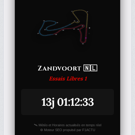
Zandvoort 🇳🇱
Essais Libres 1
13j 01:12:33
🛰️ Météo et Horaires actualisés en temps réel
⚙️ Moteur SEO propulsé par F1ACTU