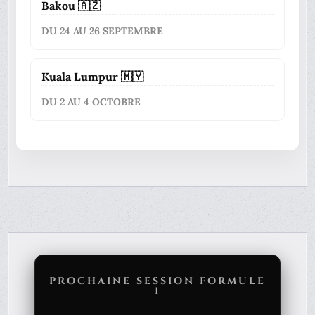
Bakou 🇦🇿
DU 24 AU 26 SEPTEMBRE
Kuala Lumpur 🇲🇾
DU 2 AU 4 OCTOBRE
PROCHAINE SESSION FORMULE
1