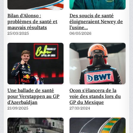
Bilan d'Alonso :
Des soucis de santé
problèmes de santé et
éloigneraient Newey de
mauvais résultats
l’usine…
25/03/2025
06/05/2026
Une ballade de santé
Ocon s'élancera de la
pour Verstappen au GP
voie des stands lors du
d’Azerbaïdjan
GP du Mexique
21/09/2025
27/10/2024