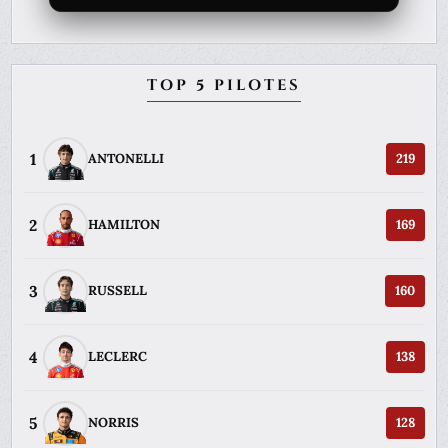
TOP 5 PILOTES
1
ANTONELLI
219
2
HAMILTON
169
3
RUSSELL
160
4
LECLERC
138
5
NORRIS
128