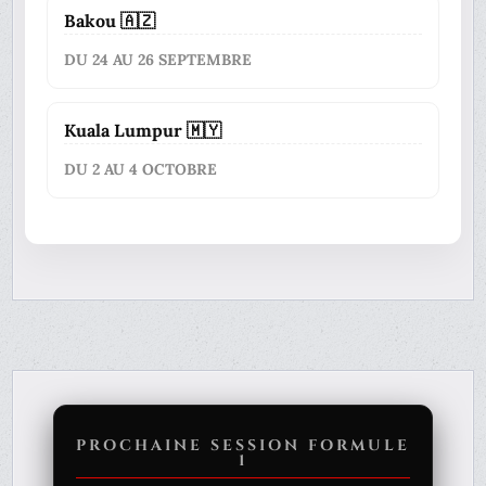
Bakou 🇦🇿
DU 24 AU 26 SEPTEMBRE
Kuala Lumpur 🇲🇾
DU 2 AU 4 OCTOBRE
PROCHAINE SESSION FORMULE
1