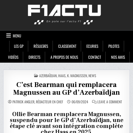
Skip
F1ACTU
to
content
MENU
LES GP
RÉSULTATS
CLASSEMENT
ECURIES
PILOTES
VIDÉOS
DIRECTS
A PROPOS DE NOUS
CONTACT
NOS AMIS
POSTED
AZERBAÏDJAN
,
HAAS
,
K. MAGNUSSEN
,
NEWS
IN
C’est Bearman qui remplacera
Magnussen au GP d’Azerbaïdjan
ON
PATRICK ANGLER, RÉDACTEUR EN CHEF
06/09/2024
LEAVE A COMMENT
C’EST
BEARMA
QUI
Ollie Bearman remplacera Magnussen,
REMPLA
suspendu pour le GP d’Azerbaïdjan, une
MAGNUS
AU
étape clé avant son intégration complète
GP
D’AZERB
chez Haas en 2025.