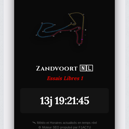
Zandvoort 🇳🇱
Essais Libres 1
13j 19:21:45
🛰️ Météo et Horaires actualisés en temps réel
⚙️ Moteur SEO propulsé par F1ACTU