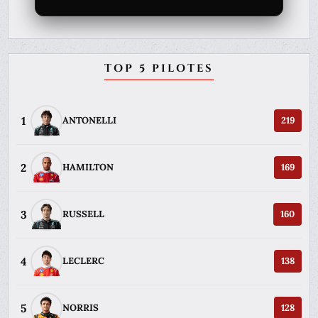
TOP 5 PILOTES
1
ANTONELLI
219
2
HAMILTON
169
3
RUSSELL
160
4
LECLERC
138
5
NORRIS
128