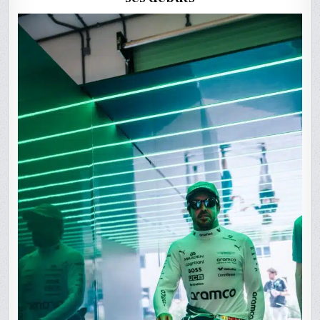
EN
F1