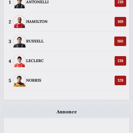
1
ANTONELLI
219
2
HAMILTON
169
3
RUSSELL
160
4
LECLERC
138
5
NORRIS
128
Annonce