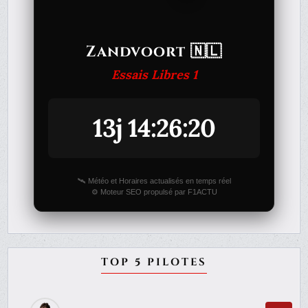
Zandvoort 🇳🇱
Essais Libres 1
13j 14:26:20
🛰️ Météo et Horaires actualisés en temps réel
⚙️ Moteur SEO propulsé par F1ACTU
TOP 5 PILOTES