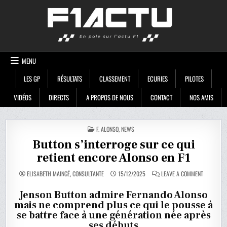
Skip
F1ACTU
to
content
MENU
LES GP
RÉSULTATS
CLASSEMENT
ECURIES
PILOTES
VIDÉOS
DIRECTS
A PROPOS DE NOUS
CONTACT
NOS AMIS
POSTED
F. ALONSO
,
NEWS
IN
Button s’interroge sur ce qui
retient encore Alonso en F1
ON
ELISABETH MAINGÉ, CONSULTANTE
15/12/2025
LEAVE A COMMENT
BUTTON
S’INTERRO
SUR
Jenson Button admire Fernando Alonso
CE
mais ne comprend plus ce qui le pousse à
QUI
RETIENT
se battre face à une génération née après
ENCORE
ALONSO
ses débuts