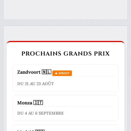
PROCHAINS GRANDS PRIX
Zandvoort 🇳🇱
🔥 SPRINT
DU 21 AU 23 AOÛT
Monza 🇮🇹
DU 4 AU 6 SEPTEMBRE