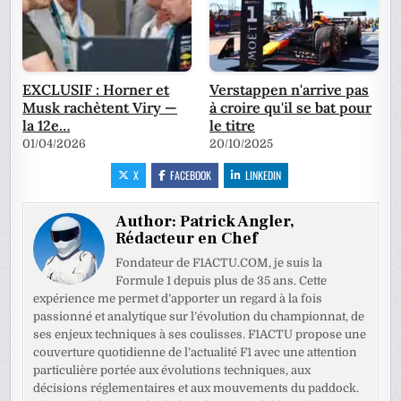
EXCLUSIF : Horner et
Verstappen n'arrive pas
Musk rachètent Viry —
à croire qu'il se bat pour
la 12e…
le titre
01/04/2026
20/10/2025
X
FACEBOOK
LINKEDIN
Author:
Patrick Angler,
Rédacteur en Chef
Fondateur de F1ACTU.COM, je suis la
Formule 1 depuis plus de 35 ans. Cette
expérience me permet d’apporter un regard à la fois
passionné et analytique sur l’évolution du championnat, de
ses enjeux techniques à ses coulisses. F1ACTU propose une
couverture quotidienne de l’actualité F1 avec une attention
particulière portée aux évolutions techniques, aux
décisions réglementaires et aux mouvements du paddock.