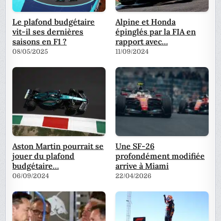
Le plafond budgétaire
Alpine et Honda
vit-il ses dernières
épinglés par la FIA en
saisons en F1 ?
rapport avec…
08/05/2025
11/09/2024
Aston Martin pourrait se
Une SF-26
jouer du plafond
profondément modifiée
budgétaire…
arrive à Miami
06/09/2024
22/04/2026