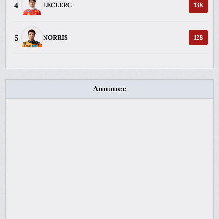
4
LECLERC
138
5
NORRIS
128
Annonce