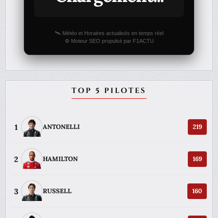
🛰️ Météo et Horaires actualisés en temps réel
⚙️ Moteur SEO propulsé par F1ACTU
TOP 5 PILOTES
1
ANTONELLI
219
2
HAMILTON
169
3
RUSSELL
160