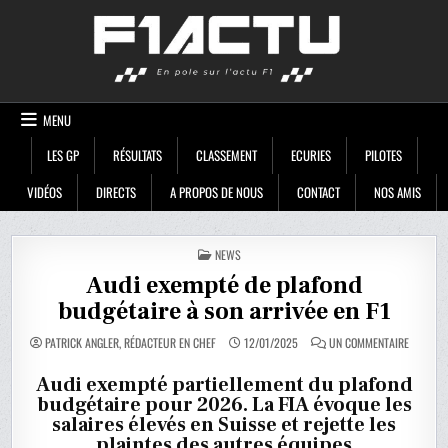
Skip
F1ACTU
to
content
MENU
LES GP
RÉSULTATS
CLASSEMENT
ECURIES
PILOTES
VIDÉOS
DIRECTS
A PROPOS DE NOUS
CONTACT
NOS AMIS
POSTED
NEWS
IN
Audi exempté de plafond
budgétaire à son arrivée en F1
SUR
PATRICK ANGLER, RÉDACTEUR EN CHEF
12/01/2025
UN COMMENTAIRE
AUDI
EXEMPTÉ
DE
Audi exempté partiellement du plafond
PLAFOND
budgétaire pour 2026. La FIA évoque les
BUDGÉTA
À
salaires élevés en Suisse et rejette les
SON
ARRIVÉE
plaintes des autres équipes