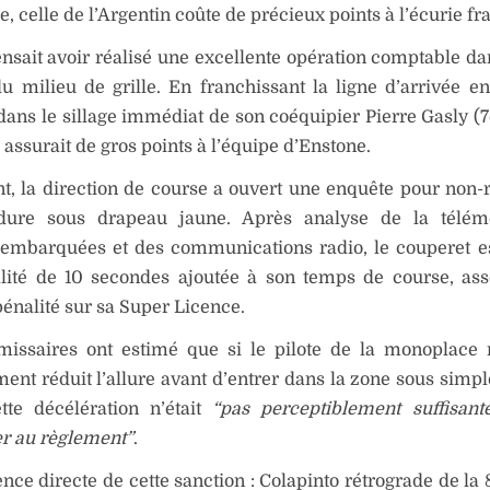
, celle de l’Argentin coûte de précieux points à l’écurie fr
nsait avoir réalisé une excellente opération comptable dan
u milieu de grille. En franchissant la ligne d’arrivée e
 dans le sillage immédiat de son coéquipier Pierre Gasly (7
 assurait de gros points à l’équipe d’Enstone.
, la direction de course a ouvert une enquête pour non-
dure sous drapeau jaune. Après analyse de la télémé
embarquées et des communications radio, le couperet e
lité de 10 secondes ajoutée à son temps de course, ass
pénalité sur sa Super Licence.
issaires ont estimé que si le pilote de la monoplace 
ment réduit l’allure avant d’entrer dans la zone sous simp
tte décélération n’était
“pas perceptiblement suffisant
r au règlement”
.
ce directe de cette sanction : Colapinto rétrograde de la 8