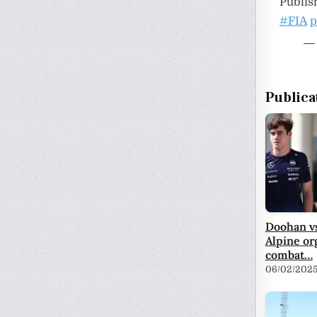
Publis
#FIA
p
—
Publica
Doohan vs
Alpine or
combat…
06/02/202