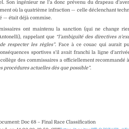
el. Son ingénieur ne l’a donc prévenu du drapeau d’ave
ment où la quatrième infraction — celle déclenchant tec
té — était déjà commise.
issaires ont maintenu la sanction (qui ne change rie
Antonelli), rappelant que
“l’ambiguïté des directives n’e
 de respecter les règles”
. Face à ce couac qui aurait p
onséquences sportives s’il avait franchi la ligne d’arrivé
e collège des commissaires a officiellement recommandé à
es procédures actuelles dès que possible”
.
cument: Doc 68 – Final Race Classification