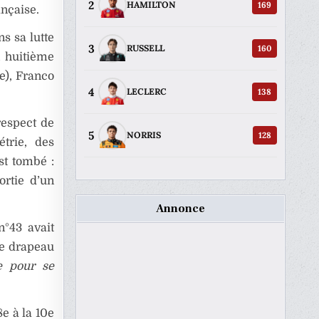
2
169
HAMILTON
ançaise.
s sa lutte
3
160
RUSSELL
n huitième
e), Franco
4
138
LECLERC
respect de
5
128
NORRIS
trie, des
st tombé :
ortie d’un
Annonce
n°43 avait
le drapeau
e pour se
e à la 10e