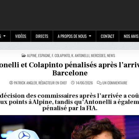
M
S
VIDÉOS
DIRECTS
A PROPOS DE NOUS
CONTACT
NOS AMIS
POSTED
ALPINE
,
ESPAGNE
,
F. COLAPINTO
,
K. ANTONELLI
,
MERCEDES
,
NEWS
IN
nelli et Colapinto pénalisés après l’arri
Barcelone
SUR
PATRICK ANGLER, RÉDACTEUR EN CHEF
14/06/2026
UN COMMENTAIRE
ANTONEL
ET
COLAPIN
décision des commissaires après l’arrivée a coû
PÉNALIS
ux points à Alpine, tandis qu’Antonelli a égalem
APRÈS
L’ARRIVÉ
pénalisé par la FIA.
À
BARCEL