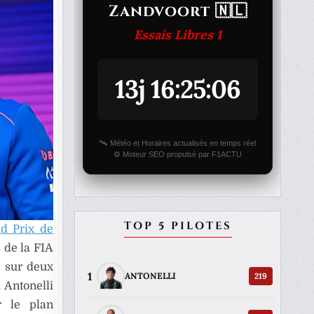
Zandvoort 🇳🇱
Essais Libres 1
13j 16:25:06
🛰️ Météo et Horaires actualisés en temps réel
⚙️ Moteur SEO propulsé par F1ACTU
TOP 5 PILOTES
d Prix de
s de la FIA
é sur deux
1
219
ANTONELLI
 Antonelli
r le plan