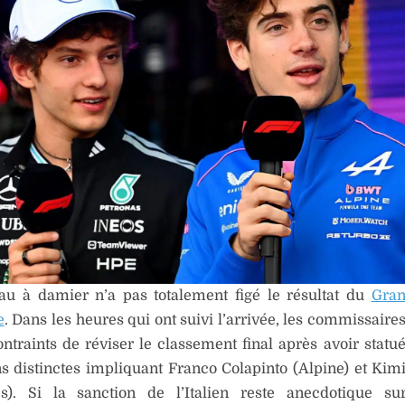
au à damier n’a pas totalement figé le résultat du
Gran
e
. Dans les heures qui ont suivi l’arrivée, les commissaire
ontraints de réviser le classement final après avoir statu
ns distinctes impliquant Franco Colapinto (Alpine) et Kimi
s). Si la sanction de l’Italien reste anecdotique su