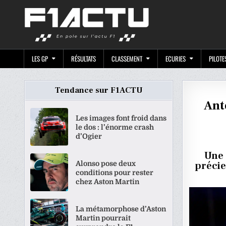
Skip
F1ACTU.CO
to
content
LES GP
RÉSULTATS
CLASSEMENT
ECURIES
PILOTE
Tendance sur F1ACTU
Anto
Les images font froid dans
le dos : l’énorme crash
d’Ogier
Une 
Alonso pose deux
précie
conditions pour rester
chez Aston Martin
La métamorphose d’Aston
Martin pourrait