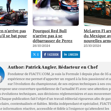
n n'arrive pas
Pourquoi Red Bull
McLaren F1 ar
u'il se bat pour
n'arrive pas à se
du Mexique av
débarrasser de Perez
nouvelles arm
26/10/2024
25/10/2024
X
FACEBOOK
LINKEDIN
Author:
Patrick Angler, Rédacteur en Chef
Fondateur de F1ACTU.COM, je suis la Formule 1 depuis plus de 35 a
expérience me permet d’apporter un regard à la fois passionné et 
sur l’évolution du championnat, de ses enjeux techniques à ses cou
opose une couverture quotidienne de l’actualité F1 avec une attention pa
x évolutions techniques, aux décisions réglementaires et aux mouveme
haque publication fait l’objet d’un travail éditorial rigoureux afin de gar
clairs, contextualisés et fiables. Média indépendant et spécialisé, F1ACT
ne information réactive, accessible et fidèle à l’exigence qu’attendent les