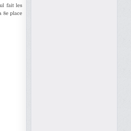
l fait les
a 8e place