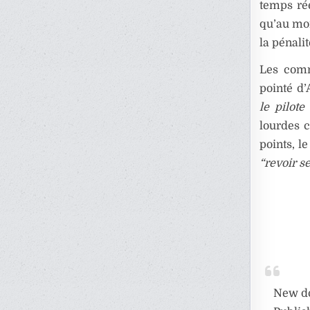
temps ré
qu’au mo
la pénali
Les comm
pointé d’
le pilote
lourdes c
points, l
“revoir s
New do