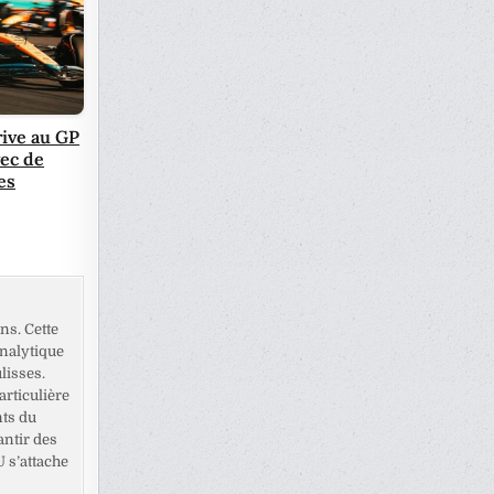
rive au GP
ec de
es
ns. Cette
analytique
lisses.
rticulière
nts du
antir des
U s’attache