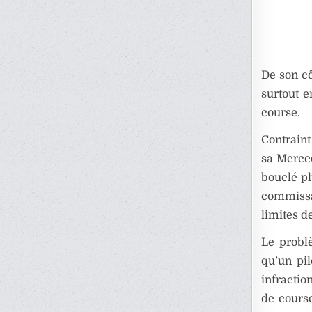
De son cô
surtout e
course.
Contraint
sa Merced
bouclé pl
commissa
limites de
Le probl
qu’un pil
infractio
de course