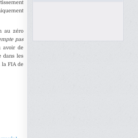
rtissement
hniquement
n au zéro
xempte pas
u avoir de
e dans les
 la FIA de