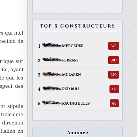
TOP 5 CONSTRUCTEURS
es qui met
rection de
1
379
MERCEDES
2
307
FERRARI
trique sur
16e, ayant
3
220
MCLAREN
ale que les
spect des
4
177
RED BULL
5
66
RACING BULLS
nt stipule
 troisième
a direction
Italien en
Annonce