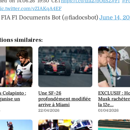
hed on 14.06.26 19:50 CET
https://t.co/tza27bOdSZ
#F1
#Fo
ic.twitter.com/vZIAKqA4EF
 FIA F1 Documents Bot (@fiadocsbot)
June 14, 2
tions similaires:
 Colapinto :
Une SF-26
EXCLUSIF : Ho
ganise un
profondément modifiée
Musk rachèten
arrive à Miami
la 12e…
5
22/04/2026
01/04/2026