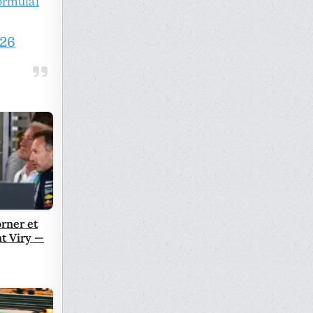
rmula1
026
rner et
t Viry —