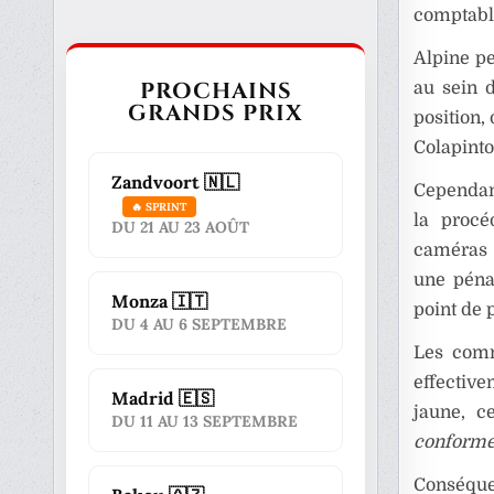
comptable
Alpine pe
PROCHAINS
au sein d
GRANDS PRIX
position,
Colapinto
Zandvoort 🇳🇱
Cependant
🔥 SPRINT
la procé
DU 21 AU 23 AOÛT
caméras 
une péna
Monza 🇮🇹
point de 
DU 4 AU 6 SEPTEMBRE
Les comm
effective
Madrid 🇪🇸
jaune, ce
DU 11 AU 13 SEPTEMBRE
conforme
Conséquen