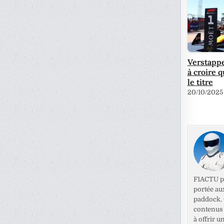
Verstappe
à croire q
le titre
20/10/2025
F1ACTU pr
portée au
paddock. C
contenus 
à offrir u