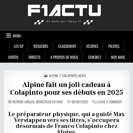
Skip
F1ACTU
to
content
MENU
LES GP
RÉSULTATS
CLASSEMENT
ECURIES
PILOTES
VIDÉOS
DIRECTS
A PROPOS DE NOUS
CONTACT
NOS AMIS
POSTED
ALPINE
,
F. COLAPINTO
,
NEWS
IN
Alpine fait un joli cadeau à
Colapinto pour ses débuts en 2025
ON
PATRICK ANGLER, RÉDACTEUR EN CHEF
09/05/2025
LEAVE A COMMENT
ALPINE
FAIT
UN
Le préparateur physique, qui a guidé Max
JOLI
Verstappen vers ses titres, s’occupera
CADEAU
À
désormais de Franco Colapinto chez
COLAPI
POUR
Alpine.