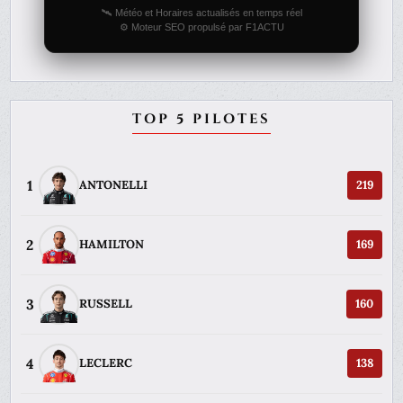
🛰️ Météo et Horaires actualisés en temps réel
⚙️ Moteur SEO propulsé par F1ACTU
TOP 5 PILOTES
1
ANTONELLI
219
2
HAMILTON
169
3
RUSSELL
160
4
LECLERC
138