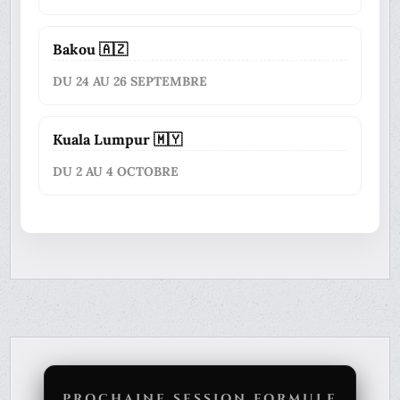
Bakou 🇦🇿
DU 24 AU 26 SEPTEMBRE
Kuala Lumpur 🇲🇾
DU 2 AU 4 OCTOBRE
PROCHAINE SESSION FORMULE