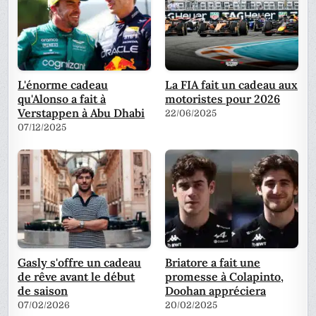
L'énorme cadeau
La FIA fait un cadeau aux
qu'Alonso a fait à
motoristes pour 2026
Verstappen à Abu Dhabi
22/06/2025
07/12/2025
Gasly s'offre un cadeau
Briatore a fait une
de rêve avant le début
promesse à Colapinto,
de saison
Doohan appréciera
07/02/2026
20/02/2025