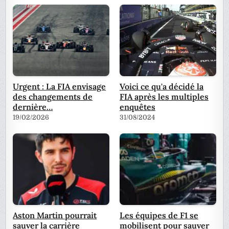
Urgent : La FIA envisage
Voici ce qu'a décidé la
des changements de
FIA après les multiples
dernière…
enquêtes
19/02/2026
31/08/2024
Aston Martin pourrait
Les équipes de F1 se
sauver la carrière
mobilisent pour sauver