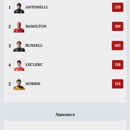
1
ANTONELLI
219
2
HAMILTON
169
3
RUSSELL
160
4
LECLERC
138
5
NORRIS
128
Annonce