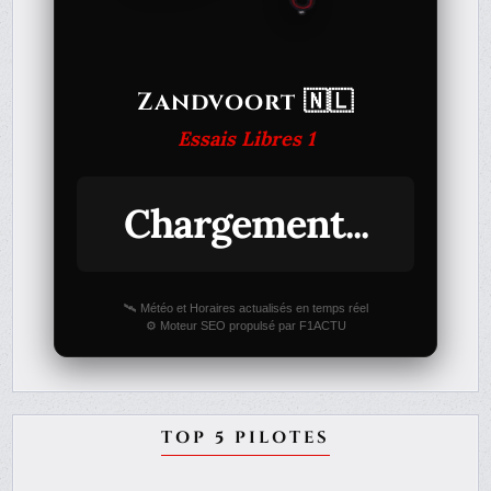
Zandvoort 🇳🇱
Essais Libres 1
Chargement...
🛰️ Météo et Horaires actualisés en temps réel
⚙️ Moteur SEO propulsé par F1ACTU
TOP 5 PILOTES