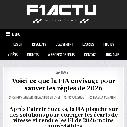
Skip
F1ACTU
to
content
MENU
LES GP
RÉSULTATS
CLASSEMENT
ECURIES
PILOTES
VIDÉOS
DIRECTS
A PROPOS DE NOUS
CONTACT
NOS AMIS
POSTED
NEWS
IN
Voici ce que la FIA envisage pour
sauver les règles de 2026
ON
PATRICK ANGLER, RÉDACTEUR EN CHEF
03/04/2026
LEAVE A COMMENT
VOICI
CE
QUE
Après l’alerte Suzuka, la FIA planche sur
LA
des solutions pour corriger les écarts de
FIA
ENVISAG
vitesse et rendre les F1 de 2026 moins
POUR
SAUVER
imprévisibles