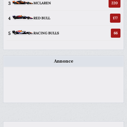
3
220
MCLAREN
4
177
RED BULL
5
66
RACING BULLS
Annonce