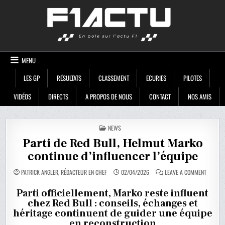
Skip
F1ACTU
to
content
MENU
LES GP
RÉSULTATS
CLASSEMENT
ECURIES
PILOTES
VIDÉOS
DIRECTS
A PROPOS DE NOUS
CONTACT
NOS AMIS
POSTED
NEWS
IN
Parti de Red Bull, Helmut Marko
continue d’influencer l’équipe
ON
PATRICK ANGLER, RÉDACTEUR EN CHEF
02/04/2026
LEAVE A COMMENT
PARTI
DE
RED
Parti officiellement, Marko reste influent
BULL,
chez Red Bull : conseils, échanges et
HELMUT
MARKO
héritage continuent de guider une équipe
CONTIN
D’INFLU
en reconstruction