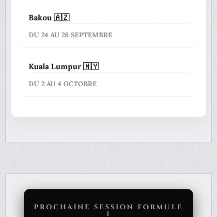
Bakou 🇦🇿
DU 24 AU 26 SEPTEMBRE
Kuala Lumpur 🇲🇾
DU 2 AU 4 OCTOBRE
PROCHAINE SESSION FORMULE
1