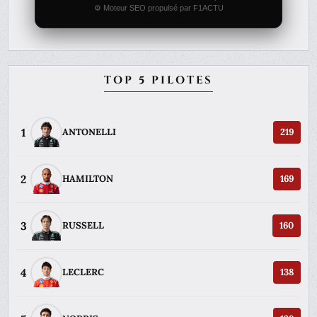
⚙️ Moteur SEO propulsé par F1ACTU
TOP 5 PILOTES
1
ANTONELLI
219
2
HAMILTON
169
3
RUSSELL
160
4
LECLERC
138