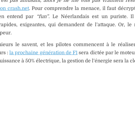
’est pas amusant, alors je ne me vois pas vraiment rest
lon crash.net
. Pour comprendre la menace, il faut décryp
pen entend par
“fun”
. Le Néerlandais est un puriste. I
rapides, exigeantes, qui demandent de l’attaque. Or, le
 peur.
ieurs le savent, et les pilotes commencent à le réalise
rs :
la prochaine génération de F1
sera dictée par le moteu
puissance à 50% électrique, la gestion de l’énergie sera la c