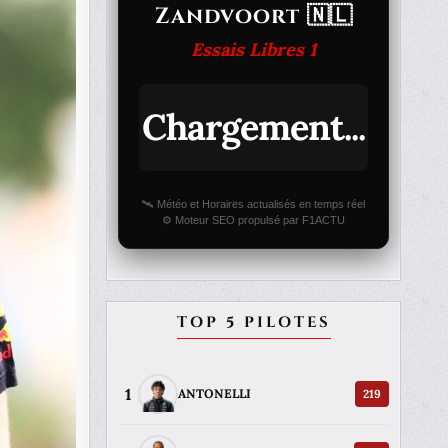
Zandvoort 🇳🇱
Essais Libres 1
Chargement...
🛰️ Météo et Horaires actualisés en temps réel
⚙️ Moteur SEO propulsé par F1ACTU
TOP 5 PILOTES
1
219
ANTONELLI