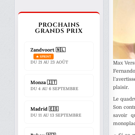
PROCHAINS
GRANDS PRIX
Zandvoort 🇳🇱
🔥 SPRINT
DU 21 AU 23 AOÛT
Max Verst
Fernando
l’avertis
Monza 🇮🇹
plaisir.
DU 4 AU 6 SEPTEMBRE
Le quadr
Son contr
Madrid 🇪🇸
DU 11 AU 13 SEPTEMBRE
savoir q
monoplace