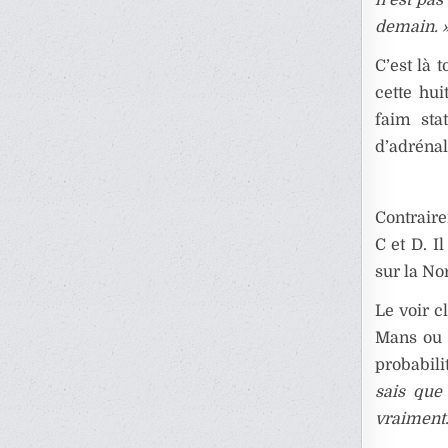
demain. 
C’est là 
cette hui
faim stat
d’adrénali
Contraire
C et D. I
sur la Nor
Le voir c
Mans ou d
probabili
sais que 
vraiment.