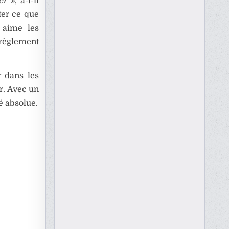
er »
, a-t-il
ter ce que
l aime les
 règlement
r dans les
r. Avec un
lé absolue.