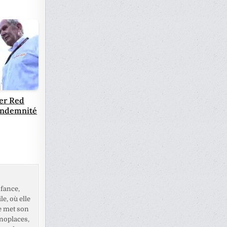
ter Red
 indemnité
fance,
e, où elle
e met son
noplaces,