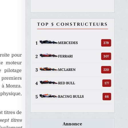
TOP 5 CONSTRUCTEURS
1
379
MERCEDES
roite pour
2
307
FERRARI
le moteur
3
220
MCLAREN
 pilotage
s premiers
4
177
RED BULL
te à Monza.
 physique,
5
66
RACING BULLS
 titres de
ept titres
Annonce
facilement