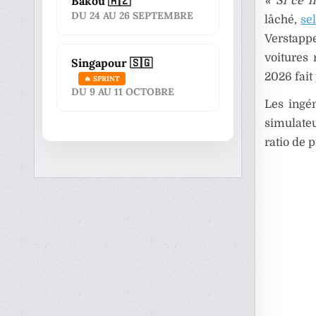
Bakou 🇦🇿
« Si ce n
DU 24 AU 26 SEPTEMBRE
lâché,
se
Verstap
voitures 
Singapour 🇸🇬
2026 fait
🔥 SPRINT
DU 9 AU 11 OCTOBRE
Les ingén
simulateu
ratio de 