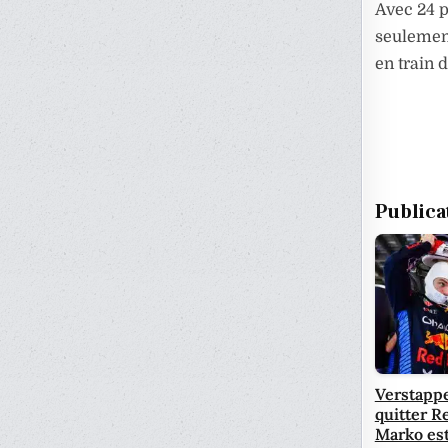
Avec 24 p
seulement
en train 
Publica
Verstapp
quitter Re
Marko est