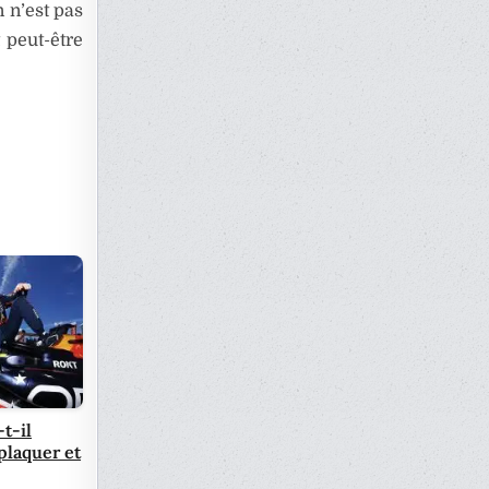
 n’est pas
 peut-être
t-il
plaquer et