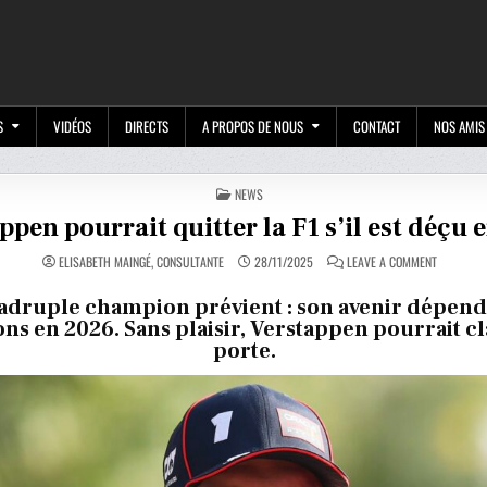
M
S
VIDÉOS
DIRECTS
A PROPOS DE NOUS
CONTACT
NOS AMIS
POSTED
NEWS
IN
ppen pourrait quitter la F1 s’il est déçu 
ON
ELISABETH MAINGÉ, CONSULTANTE
28/11/2025
LEAVE A COMMENT
VERSTAPP
POURRAIT
QUITTER
adruple champion prévient : son avenir dépend
LA
ons en 2026. Sans plaisir, Verstappen pourrait c
F1
S’IL
porte.
EST
DÉÇU
EN
2026