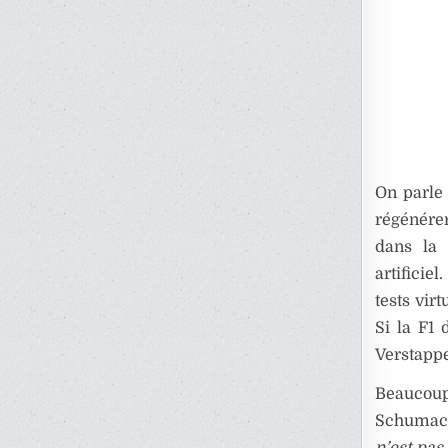
On parle 
régénére
dans la 
artificie
tests vir
Si la F1
Verstappe
Beaucoup 
Schumach
n’est pas