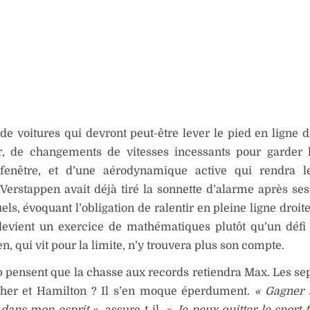
de voitures qui devront peut-être lever le pied en ligne d
r, de changements de vitesses incessants pour garder 
fenêtre, et d’une aérodynamique active qui rendra le
l. Verstappen avait déjà tiré la sonnette d’alarme après se
tuels, évoquant l’obligation de ralentir en pleine ligne droi
 devient un exercice de mathématiques plutôt qu’un défi
n, qui vit pour la limite, n’y trouvera plus son compte.
pensent que la chasse aux records retiendra Max. Les sept
er et Hamilton ? Il s’en moque éperdument.
« Gagner s
 dans mon esprit »
, assure-t-il.
« Je peux quitter le sport 