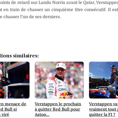
oints de retard sur Lando Norris avant le Qatar, Verstappen
 en train de chasser un cinquième titre consécutif. Il est
de chasser l’un de ses derniers.
tions similaires:
en menace de
Verstappen le prochain
Verstappen va-
d Bull si
à quitter Red Bull pour
vraiment tout 
 viré
Aston…
quitter la F1 ?