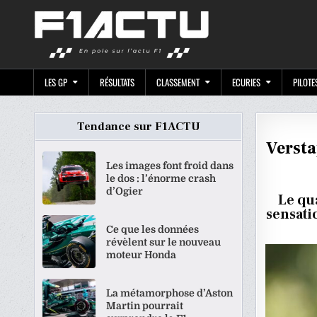
Skip
F1ACTU.CO
to
content
LES GP
RÉSULTATS
CLASSEMENT
ECURIES
PILOTE
Tendance sur F1ACTU
Versta
Les images font froid dans
le dos : l’énorme crash
d’Ogier
Le qu
sensati
Ce que les données
révèlent sur le nouveau
moteur Honda
La métamorphose d’Aston
Martin pourrait