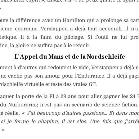
»
toute la différence avec un Hamilton qui a prolongé sa car
tième couronne. Verstappen a déjà tout accompli. Il n’a
istique. Il a la faim du pilotage. Si l’outil ne lui pr
ne, la gloire ne suffira pas à le retenir.
L’Appel du Mans et de la Nordschleife
ment à d’autres qui redoutent le vide, Verstappen a déjà s
l ne cache pas son amour pour l’Endurance. Il a déjà ga
dschleife virtuelle et teste des vraies GT.
laquer la porte de la F1 à 29 ans pour aller gagner les 24
u Nürburgring n’est pas un scénario de science-fiction.
té réelle.
« J’ai beaucoup d’autres passions… Et dans mon 
si je ferme le chapitre, il est clos. Une fois que j’arrête
 »