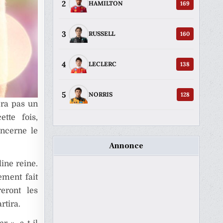
2
169
HAMILTON
3
160
RUSSELL
4
138
LECLERC
5
128
NORRIS
era pas un
tte fois,
oncerne le
Annonce
ine reine.
ement fait
eront les
artira.