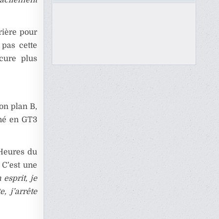
rière pour
 pas cette
ocure plus
on plan B,
gné en GT3
 Heures du
 C’est une
esprit, je
, j’arrête