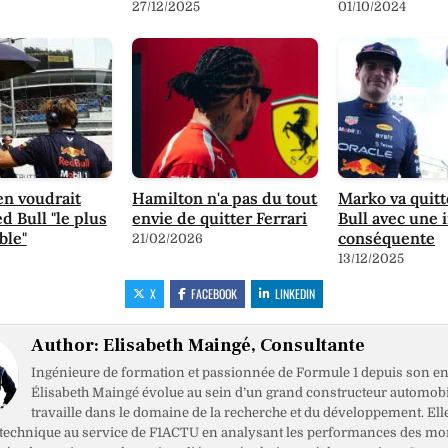
27/12/2025
01/10/2024
n voudrait
Hamilton n'a pas du tout
Marko va quit
d Bull "le plus
envie de quitter Ferrari
Bull avec une
ble"
conséquente
21/02/2026
13/12/2025
X
FACEBOOK
LINKEDIN
Author:
Elisabeth Maingé, Consultante
Ingénieure de formation et passionnée de Formule 1 depuis son en
Élisabeth Maingé évolue au sein d’un grand constructeur automobil
travaille dans le domaine de la recherche et du développement. Ell
 technique au service de F1ACTU en analysant les performances des mo