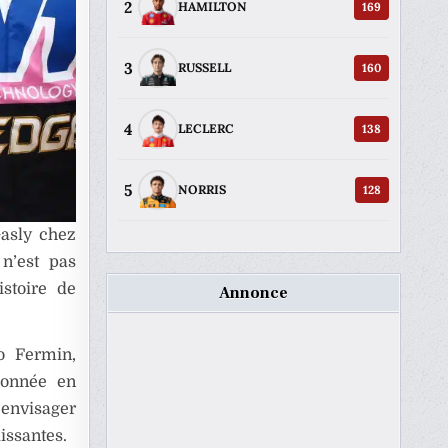
2
169
HAMILTON
3
160
RUSSELL
4
138
LECLERC
5
128
NORRIS
Gasly chez
 n’est pas
stoire de
Annonce
ro Fermin,
tionnée en
envisager
issantes.