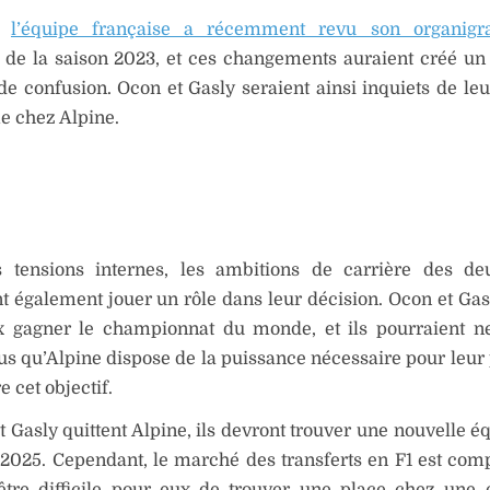
t,
l’équipe française a récemment revu son organig
 de la saison 2023, et ces changements auraient créé un
de confusion. Ocon et Gasly seraient ainsi inquiets de leu
e chez Alpine.
s tensions internes, les ambitions de carrière des de
t également jouer un rôle dans leur décision. Ocon et Gas
x gagner le championnat du monde, et ils pourraient n
s qu’Alpine dispose de la puissance nécessaire pour leur
e cet objectif.
t Gasly quittent Alpine, ils devront trouver une nouvelle é
 2025. Cependant, le marché des transferts en F1 est compl
 être difficile pour eux de trouver une place chez une