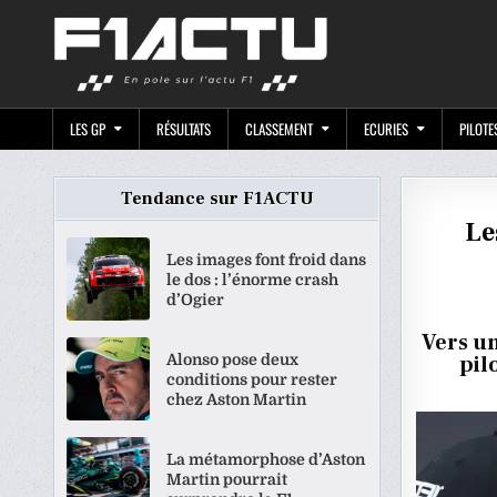
Skip
F1ACTU.CO
to
content
LES GP
RÉSULTATS
CLASSEMENT
ECURIES
PILOTE
Tendance sur F1ACTU
Le
Les images font froid dans
le dos : l’énorme crash
d’Ogier
Vers u
Alonso pose deux
pil
conditions pour rester
chez Aston Martin
La métamorphose d’Aston
Martin pourrait