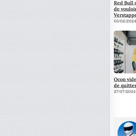
Red Bull 
de vouloi
Verstapp
05/02/2024
Ocon vide
de quitte
27/07/2024