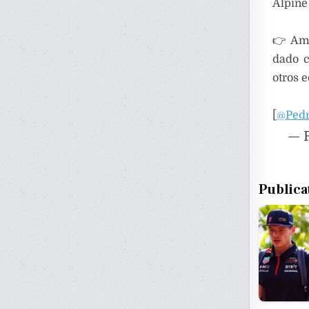
Alpine 
👉 Amb
dado c
otros 
[
@Pedr
— F
Publica