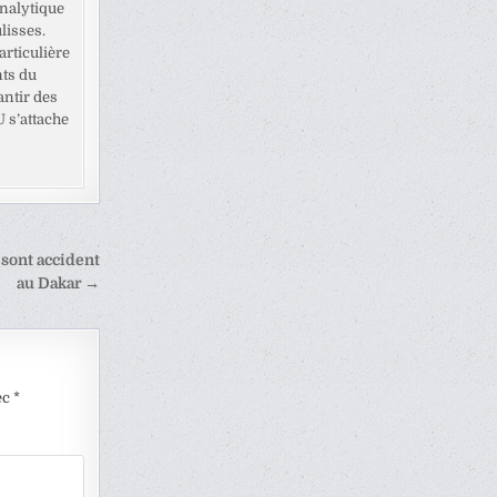
analytique
lisses.
rticulière
nts du
antir des
U s’attache
 sont accident
au Dakar →
ec
*