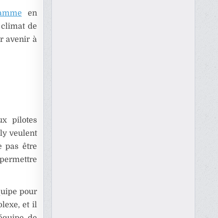
ramme
en
 climat de
r avenir à
ux pilotes
ly veulent
e pas être
 permettre
quipe pour
exe, et il
 équipe de