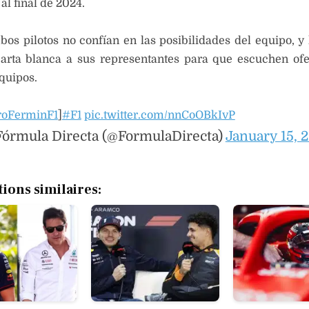
al final de 2024.
os pilotos no confían en las posibilidades del equipo, y
arta blanca a sus representantes para que escuchen ofe
equipos.
oFerminF1
]
#F1
pic.twitter.com/nnCoOBkIvP
órmula Directa (@FormulaDirecta)
January 15, 
tions similaires: