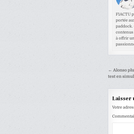
F1ACTU pr
portée au
paddock. C
contenus 
à offrir u
passionné
Naviga
← Alonso plu
de
test en simu
l’articl
Laisser
Votre adres
Commenta