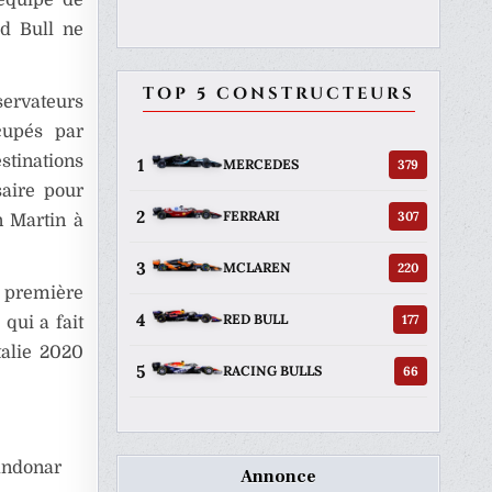
ed Bull ne
TOP 5 CONSTRUCTEURS
servateurs
cupés par
stinations
1
379
MERCEDES
saire pour
2
307
FERRARI
n Martin à
3
220
MCLAREN
 première
4
177
RED BULL
qui a fait
talie 2020
5
66
RACING BULLS
andonar
Annonce