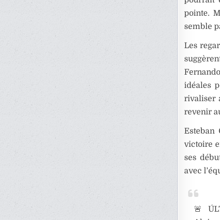
pointe. 
semble pa
Les regar
suggèren
Fernando
idéales p
rivaliser
revenir a
Esteban 
victoire 
ses débu
avec l’éq
🚨 ÚL