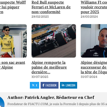
suspecte Wolff
Red Bull suspecte
Williams F1 c
r lui piquer
Ferrari et McLaren de
vouloir recrut
en
non-conformité
pour 2025
28/02/2025
24/05/2024
 son sac avant
Alpine remporte la
Alpine désigne
r Alpine
palme de meilleure
successeur de
dernière…
la tête de l'éq
10/07/2025
31/07/2024
X
FACEBOOK
LINKEDIN
Author:
Patrick Angler, Rédacteur en Chef
Fondateur de F1ACTU.COM, je suis la Formule 1 depuis plus de 35 a