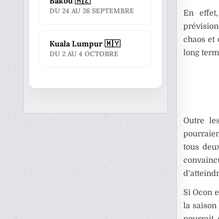
Bakou 🇦🇿
DU 24 AU 26 SEPTEMBRE
En effe
prévision
chaos et 
Kuala Lumpur 🇲🇾
long term
DU 2 AU 4 OCTOBRE
Outre le
pourraien
tous deu
convaincu
d’atteindr
Si Ocon e
la saison
pourrait