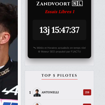
Zandvoort 🇳🇱
Essais Libres 1
13j 15:47:37
🛰️ Météo et Horaires actualisés en temps réel
⚙️ Moteur SEO propulsé par F1ACTU
TOP 5 PILOTES
1
219
ANTONELLI