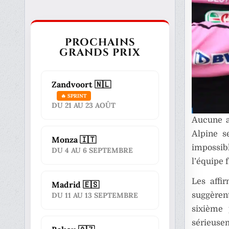
PROCHAINS
GRANDS PRIX
Zandvoort 🇳🇱
🔥 SPRINT
DU 21 AU 23 AOÛT
Aucune an
Alpine s
Monza 🇮🇹
impossib
DU 4 AU 6 SEPTEMBRE
l’équipe f
Les affi
Madrid 🇪🇸
suggèren
DU 11 AU 13 SEPTEMBRE
sixième 
sérieusem