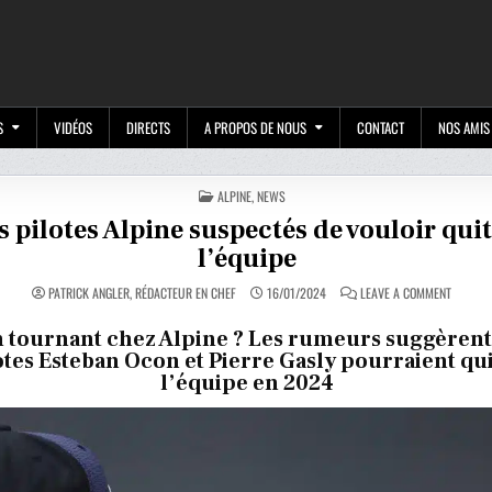
M
S
VIDÉOS
DIRECTS
A PROPOS DE NOUS
CONTACT
NOS AMIS
POSTED
ALPINE
,
NEWS
IN
s pilotes Alpine suspectés de vouloir quit
l’équipe
ON
PATRICK ANGLER, RÉDACTEUR EN CHEF
16/01/2024
LEAVE A COMMENT
LES
PILOTES
ALPINE
n tournant chez Alpine ? Les rumeurs suggèrent
SUSPEC
otes Esteban Ocon et Pierre Gasly pourraient qui
DE
VOULOI
l’équipe en 2024
QUITTER
L’ÉQUIP