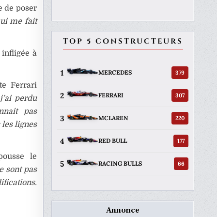
e de poser
ui me fait
TOP 5 CONSTRUCTEURS
infligée à
1
379
MERCEDES
te Ferrari
2
307
FERRARI
j’ai perdu
nnait pas
3
220
MCLAREN
les lignes
4
177
RED BULL
pousse le
5
66
RACING BULLS
e sont pas
fications.
Annonce