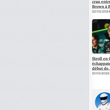
cran entr
Brown à 
22/02/2024
Stroll en 
échappat
début de
10/04/2026