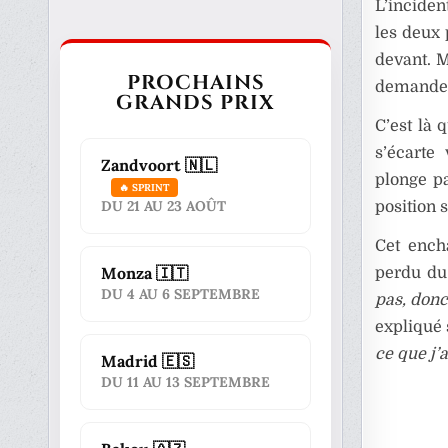
L’inciden
les deux 
devant. M
PROCHAINS
demande l
GRANDS PRIX
C’est là 
s’écarte
Zandvoort 🇳🇱
plonge p
🔥 SPRINT
DU 21 AU 23 AOÛT
position 
Cet ench
Monza 🇮🇹
perdu du
DU 4 AU 6 SEPTEMBRE
pas, donc
expliqué 
ce que j’a
Madrid 🇪🇸
DU 11 AU 13 SEPTEMBRE