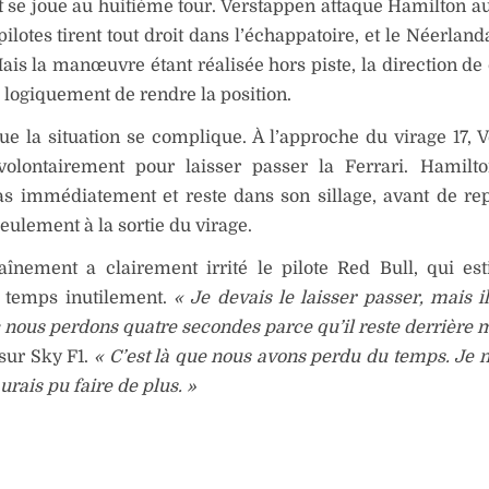
t se joue au huitième tour. Verstappen attaque Hamilton au 
pilotes tirent tout droit dans l’échappatoire, et le Néerland
ais la manœuvre étant réalisée hors piste, la direction de 
ogiquement de rendre la position.
que la situation se complique. À l’approche du virage 17, 
 volontairement pour laisser passer la Ferrari. Hamilto
as immédiatement et reste dans son sillage, avant de re
seulement à la sortie du virage.
aînement a clairement irrité le pilote Red Bull, qui es
 temps inutilement.
« Je devais le laisser passer, mais i
 nous perdons quatre secondes parce qu’il reste derrière 
sur Sky F1.
« C’est là que nous avons perdu du temps. Je n
urais pu faire de plus. »