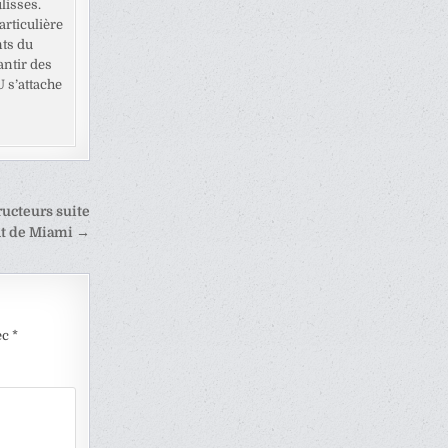
lisses.
rticulière
nts du
antir des
U s’attache
ructeurs suite
nt de Miami →
ec
*