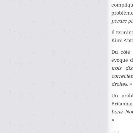
compliqué
problème 
perdre pa
Il termin
Kimi Anto
Du côté d
évoque de
trois di
correctem
droites. »
Un prob
Britanni
bons. Nou
»