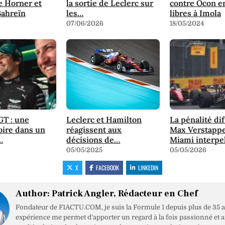
e Horner et
la sortie de Leclerc sur
contre Ocon e
Bahreïn
les…
libres à Imola
07/06/2026
18/05/2024
GT : une
Leclerc et Hamilton
La pénalité di
oire dans un
réagissent aux
Max Verstappe
…
décisions de…
Miami interpe
05/05/2025
05/05/2026
X
FACEBOOK
LINKEDIN
Author:
Patrick Angler, Rédacteur en Chef
Fondateur de F1ACTU.COM, je suis la Formule 1 depuis plus de 35 a
expérience me permet d’apporter un regard à la fois passionné et 