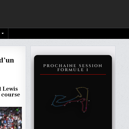
 d’un
PROCHAINE SESSION
FORMULE 1
PPEN
N,
t Lewis
r course
N
E