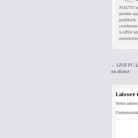
F1ACTU pr
portée au
paddock. C
contenus 
à offrir u
passionné
Naviga
← LIVE F1 : 
de
en direct
l’articl
Laisser
Votre adres
Commenta