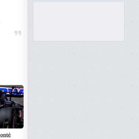
6
monté