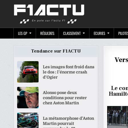
Skip
F1ACTU.CO
to
content
LES GP
RÉSULTATS
CLASSEMENT
ECURIES
PILOTE
Tendance sur F1ACTU
Vers
Les images font froid dans
le dos : l’énorme crash
d’Ogier
Le con
Alonso pose deux
Hamilt
conditions pour rester
chez Aston Martin
La métamorphose d’Aston
Martin pourrait