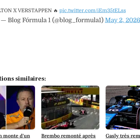
TON X VERSTAPPEN 🔥
pic.twitter.com/iEm35tELss
— Blog Fórmula 1 (@blog_formula1)
May 2, 202
tions similaires:
n monte d'un
Brembo remonté après
Gasly très re