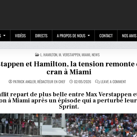
M
S
VIDÉOS
DIRECTS
A PROPOS DE NOUS
CONTACT
NOS AMIS
POSTED
L. HAMILTON
,
M. VERSTAPPEN
,
MIAMI
,
NEWS
IN
tappen et Hamilton, la tension remonte
cran à Miami
ON
PATRICK ANGLER, RÉDACTEUR EN CHEF
02/05/2026
LEAVE A COMMENT
VERSTA
ET
HAMILTO
flit repart de plus belle entre Max Verstappen e
LA
on à Miami après un épisode qui a perturbé leu
TENSIO
REMONT
Sprint.
D’UN
CRAN
À
MIAMI