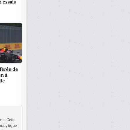
n essais
fférée de
n à
lle
ns. Cette
analytique