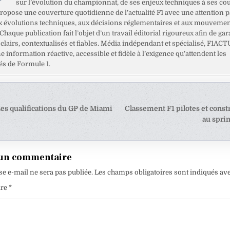
sur l’évolution du championnat, de ses enjeux techniques à ses cou
opose une couverture quotidienne de l’actualité F1 avec une attention pa
x évolutions techniques, aux décisions réglementaires et aux mouveme
haque publication fait l’objet d’un travail éditorial rigoureux afin de gar
clairs, contextualisés et fiables. Média indépendant et spécialisé, F1ACT
ne information réactive, accessible et fidèle à l’exigence qu’attendent les
s de Formule 1.
tion
Les qualifications du GP de Miami
Classement F1 pilotes et const
au spri
e
 un commentaire
se e-mail ne sera pas publiée.
Les champs obligatoires sont indiqués av
ire
*