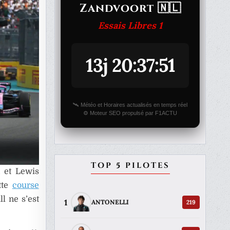
Zandvoort 🇳🇱
Essais Libres 1
13j 20:37:51
🛰️ Météo et Horaires actualisés en temps réel
⚙️ Moteur SEO propulsé par F1ACTU
TOP 5 PILOTES
n et Lewis
tte
course
ll ne s’est
1
219
ANTONELLI