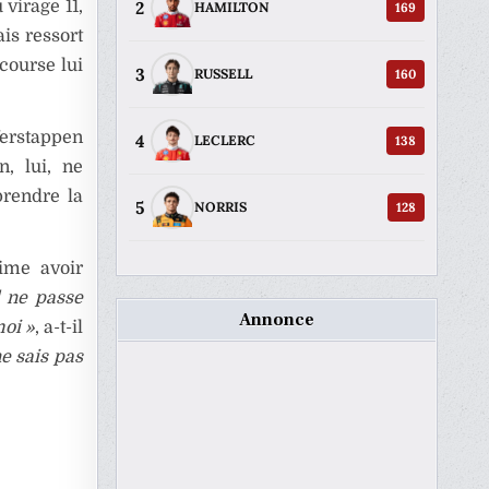
2
virage 11,
169
HAMILTON
ais ressort
course lui
3
160
RUSSELL
Verstappen
4
138
LECLERC
n, lui, ne
prendre la
5
128
NORRIS
time avoir
l ne passe
Annonce
moi »
, a-t-il
e sais pas