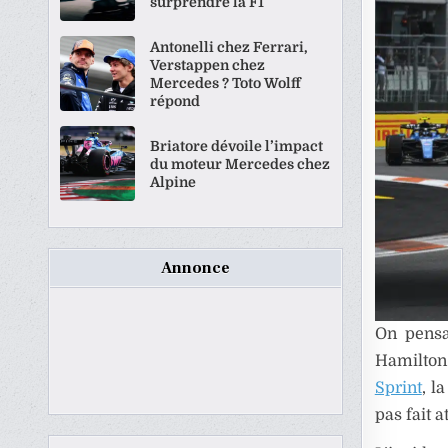
surprendre la F1
Antonelli chez Ferrari,
Verstappen chez
Mercedes ? Toto Wolff
répond
Briatore dévoile l’impact
du moteur Mercedes chez
Alpine
Annonce
On pensa
Hamilton
Sprint
, l
pas fait a