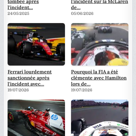
tombée après
l’incident sur la McLaren
l'incident…
de…
24/05/2025
05/06/2026
Ferrari lourdement
Pourquoi la FIA a été
sanctionnée après
clémente avec Hamilton
l'incident avec…
lors de…
19/07/2026
19/07/2026