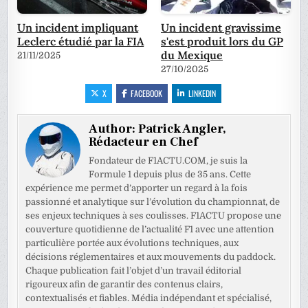
Un incident impliquant
Un incident gravissime
Leclerc étudié par la FIA
s'est produit lors du GP
du Mexique
21/11/2025
27/10/2025
X
FACEBOOK
LINKEDIN
Author:
Patrick Angler,
Rédacteur en Chef
Fondateur de F1ACTU.COM, je suis la
Formule 1 depuis plus de 35 ans. Cette
expérience me permet d’apporter un regard à la fois
passionné et analytique sur l’évolution du championnat, de
ses enjeux techniques à ses coulisses. F1ACTU propose une
couverture quotidienne de l’actualité F1 avec une attention
particulière portée aux évolutions techniques, aux
décisions réglementaires et aux mouvements du paddock.
Chaque publication fait l’objet d’un travail éditorial
rigoureux afin de garantir des contenus clairs,
contextualisés et fiables. Média indépendant et spécialisé,