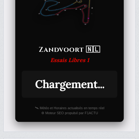
Zandvoort 🇳🇱
Essais Libres 1
Chargement...
🛰️ Météo et Horaires actualisés en temps réel
⚙️ Moteur SEO propulsé par F1ACTU