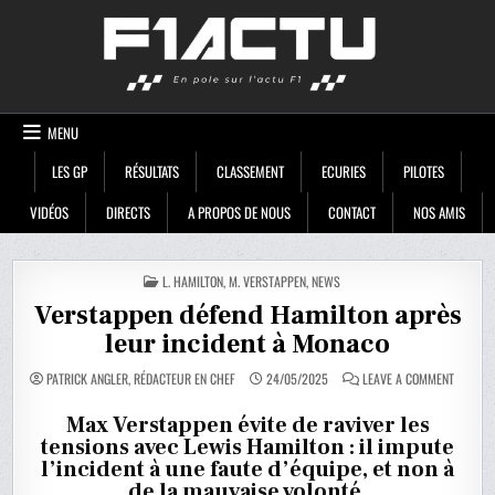
Skip
F1ACTU
to
content
MENU
LES GP
RÉSULTATS
CLASSEMENT
ECURIES
PILOTES
VIDÉOS
DIRECTS
A PROPOS DE NOUS
CONTACT
NOS AMIS
POSTED
L. HAMILTON
,
M. VERSTAPPEN
,
NEWS
IN
Verstappen défend Hamilton après
leur incident à Monaco
ON
PATRICK ANGLER, RÉDACTEUR EN CHEF
24/05/2025
LEAVE A COMMENT
VERSTA
DÉFEND
HAMILT
Max Verstappen évite de raviver les
APRÈS
tensions avec Lewis Hamilton : il impute
LEUR
INCIDEN
l’incident à une faute d’équipe, et non à
À
MONACO
de la mauvaise volonté.