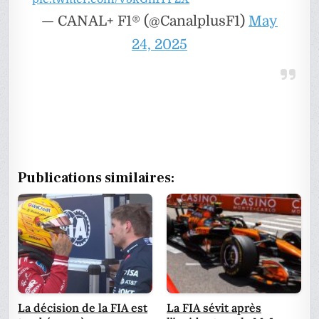
— CANAL+ F1® (@CanalplusF1)
May
24, 2025
Publications similaires:
La décision de la FIA est
La FIA sévit après