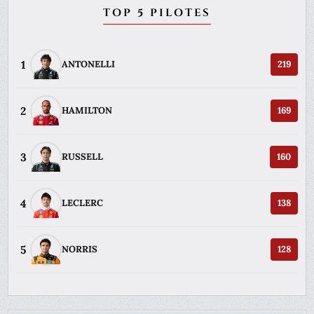
TOP 5 PILOTES
1
ANTONELLI
219
2
HAMILTON
169
3
RUSSELL
160
4
LECLERC
138
5
NORRIS
128