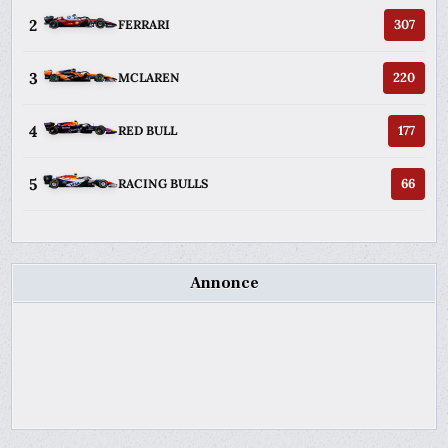
2
307
FERRARI
3
220
MCLAREN
4
177
RED BULL
5
66
RACING BULLS
Annonce