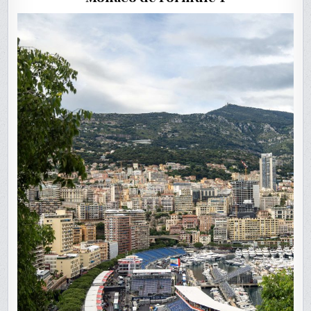
DE
MONACO
DE
F1