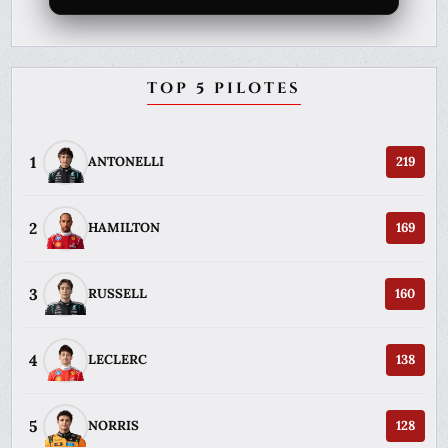
TOP 5 PILOTES
1
ANTONELLI
219
2
HAMILTON
169
3
RUSSELL
160
4
LECLERC
138
5
NORRIS
128