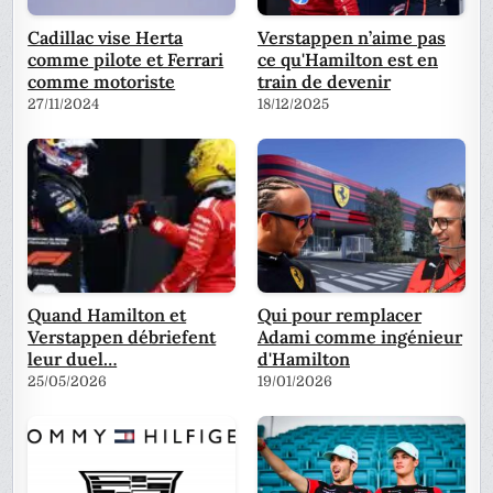
Cadillac vise Herta
Verstappen n’aime pas
comme pilote et Ferrari
ce qu'Hamilton est en
comme motoriste
train de devenir
27/11/2024
18/12/2025
Quand Hamilton et
Qui pour remplacer
Verstappen débriefent
Adami comme ingénieur
leur duel…
d'Hamilton
25/05/2026
19/01/2026