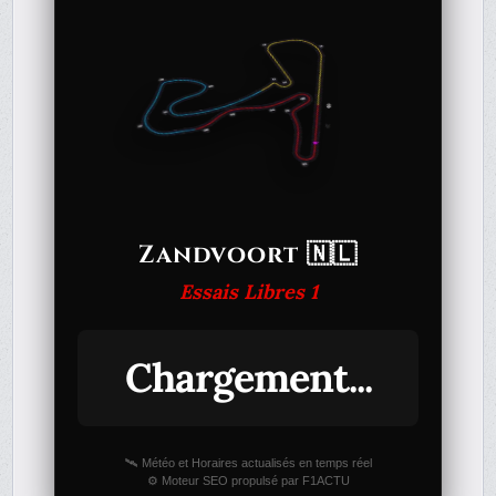
Zandvoort 🇳🇱
Essais Libres 1
Chargement...
🛰️ Météo et Horaires actualisés en temps réel
⚙️ Moteur SEO propulsé par F1ACTU