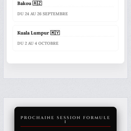
Bakou 🇦🇿
DU 24 AU 26 SEPTEMBRE
Kuala Lumpur 🇲🇾
DU 2 AU 4 OCTOBRE
PROCHAINE SESSION FORMULE
1