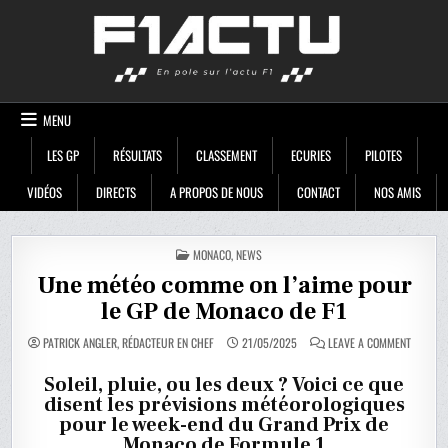
Skip
F1ACTU
to
content
MENU
LES GP
RÉSULTATS
CLASSEMENT
ECURIES
PILOTES
VIDÉOS
DIRECTS
A PROPOS DE NOUS
CONTACT
NOS AMIS
POSTED
MONACO
,
NEWS
IN
Une météo comme on l’aime pour
le GP de Monaco de F1
ON
PATRICK ANGLER, RÉDACTEUR EN CHEF
21/05/2025
LEAVE A COMMENT
UNE
MÉTÉO
COMME
Soleil, pluie, ou les deux ? Voici ce que
ON
disent les prévisions météorologiques
L’AIME
POUR
pour le week-end du Grand Prix de
LE
GP
Monaco de Formule 1