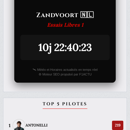
Zandvoort 🇳🇱
Essais Libres 1
10j 22:40:23
🛰️ Météo et Horaires actualisés en temps réel
⚙️ Moteur SEO propulsé par F1ACTU
TOP 5 PILOTES
1
ANTONELLI
219