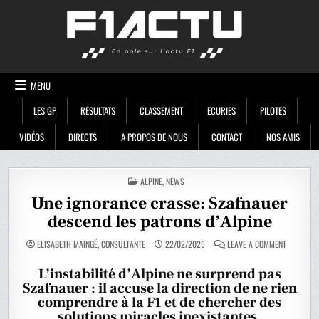
Skip
F1ACTU
to
content
MENU
LES GP
RÉSULTATS
CLASSEMENT
ECURIES
PILOTES
VIDÉOS
DIRECTS
A PROPOS DE NOUS
CONTACT
NOS AMIS
POSTED
ALPINE
,
NEWS
IN
Une ignorance crasse: Szafnauer
descend les patrons d’Alpine
ON
ELISABETH MAINGÉ, CONSULTANTE
22/02/2025
LEAVE A COMMENT
UNE
IGNORANC
CRASSE:
L’instabilité d’Alpine ne surprend pas
SZAFNAUE
Szafnauer : il accuse la direction de ne rien
DESCEND
LES
comprendre à la F1 et de chercher des
PATRONS
D’ALPINE
solutions miracles inexistantes.