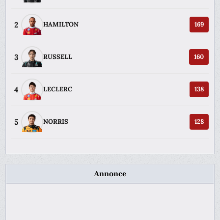
2
HAMILTON
169
3
RUSSELL
160
4
LECLERC
138
5
NORRIS
128
Annonce