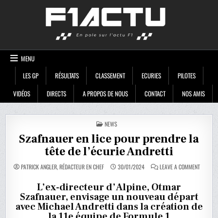
Skip
F1ACTU
to
content
MENU
LES GP
RÉSULTATS
CLASSEMENT
ECURIES
PILOTES
VIDÉOS
DIRECTS
A PROPOS DE NOUS
CONTACT
NOS AMIS
POSTED
NEWS
IN
Szafnauer en lice pour prendre la
tête de l’écurie Andretti
ON
PATRICK ANGLER, RÉDACTEUR EN CHEF
30/01/2024
LEAVE A COMMENT
SZAFNA
EN
LICE
L’ex-directeur d’Alpine, Otmar
POUR
Szafnauer, envisage un nouveau départ
PRENDR
LA
avec Michael Andretti dans la création de
TÊTE
DE
la 11e équipe de Formule 1