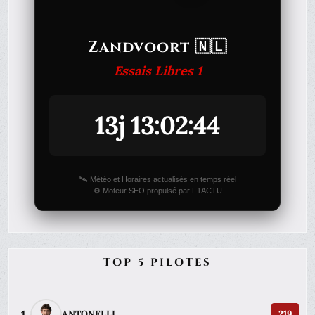
Zandvoort 🇳🇱
Essais Libres 1
13j 13:02:44
🛰️ Météo et Horaires actualisés en temps réel
⚙️ Moteur SEO propulsé par F1ACTU
TOP 5 PILOTES
1
ANTONELLI
219