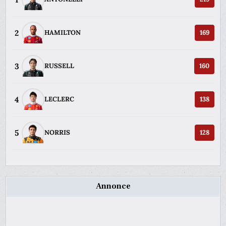
2
HAMILTON
169
3
RUSSELL
160
4
LECLERC
138
5
NORRIS
128
Annonce