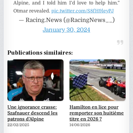
Alpine, and I told him I’d love to help him.”
Otmar revealed.
pic.twitter.com/S8fH9leyPJ
— Racing.News (@RacingNews__)
January 30, 2024
Publications similaires:
Une ignorance crasse:
Hamilton en lice pour
Szafnauer descend les
remporter son huitième
patrons d’Alpine
titre en 2026 ?
22/02/2025
14/06/2026