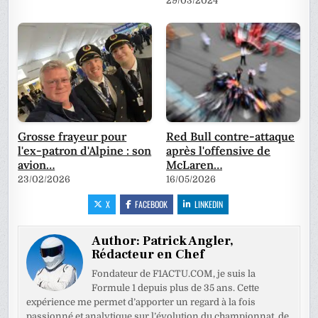
29/03/2024
Grosse frayeur pour
Red Bull contre-attaque
l'ex-patron d'Alpine : son
après l'offensive de
avion…
McLaren…
23/02/2026
16/05/2026
X
FACEBOOK
LINKEDIN
Author:
Patrick Angler,
Rédacteur en Chef
Fondateur de F1ACTU.COM, je suis la
Formule 1 depuis plus de 35 ans. Cette
expérience me permet d’apporter un regard à la fois
passionné et analytique sur l’évolution du championnat, de