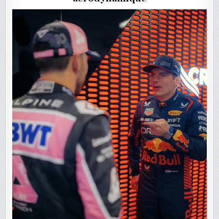
D’ALPINE
F1