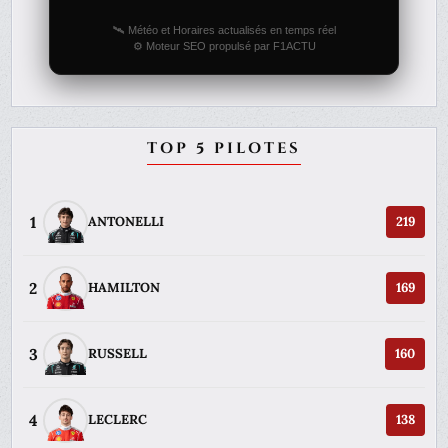
🛰️ Météo et Horaires actualisés en temps réel
⚙️ Moteur SEO propulsé par F1ACTU
TOP 5 PILOTES
1
ANTONELLI
219
2
HAMILTON
169
3
RUSSELL
160
4
LECLERC
138