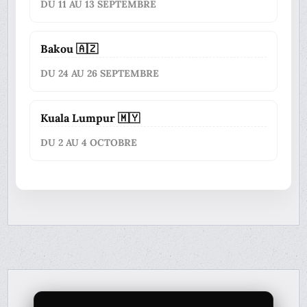
DU 11 AU 13 SEPTEMBRE
Bakou 🇦🇿
DU 24 AU 26 SEPTEMBRE
Kuala Lumpur 🇲🇾
DU 2 AU 4 OCTOBRE