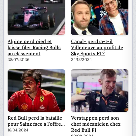
Alpine perd pied et
Canal+ perdra-t-il
laisse filer Racing Bulls
Villeneuve au profit de
au classement
Sky Sports F1 ?
28/07/2026
24/12/2024
Red Bull perd la bataille
Verstappen perd son
pour Sainz face à l'offre…
chef mécanicien chez
Red Bull F1
18/04/2024