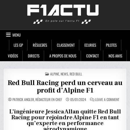
Skip
F1ACTU
to
content
MENU
LES GP
RÉSULTATS
CLASSEMENT
ECURIES
PILOTES
VIDÉOS
DIRECTS
A PROPOS DE NOUS
CONTACT
NOS AMIS
POSTED
ALPINE
,
NEWS
,
RED BULL
IN
Red Bull Racing perd un cerveau au
profit d’Alpine F1
ON
PATRICK ANGLER, RÉDACTEUR EN CHEF
05/01/2024
LEAVE A COMMENT
RED
BULL
RACING
L’ingénieure Jessica Allan quitte Red Bull
PERD
Racing pour rejoindre Alpine F1 en tant
UN
CERVEA
qu’experte en performance
AU
PROFIT
aérodynamique