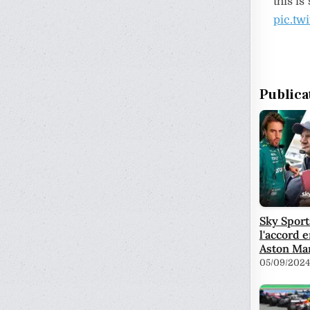
this is
pic.tw
Publica
Sky Spor
l'accord 
Aston Ma
05/09/2024