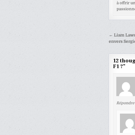
à offrir u
passionné
Naviga
← Liam Laws
de
envers Sergi
l’articl
12 thoug
F1 ?
”
Répondre