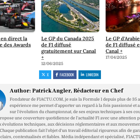
en direct la
Le GP du Canada 2025
Le GP d'Arabie
e des Awards
de F1 diffusé
de F1 diffusé e
gratuitement sur Canal
Canal +
+
17/04/2025
12/06/2025
X
FACEBOOK
LINKEDIN
Author:
Patrick Angler, Rédacteur en Chef
Fondateur de F1ACTU.COM, je suis la Formule 1 depuis plus de 35 a
expérience me permet d’apporter un regard à la fois passionné et 
sur l’évolution du championnat, de ses enjeux techniques à ses cou
opose une couverture quotidienne de l’actualité F1 avec une attention pa
x évolutions techniques, aux décisions réglementaires et aux mouveme
haque publication fait l’objet d’un travail éditorial rigoureux afin de gar
clairs, contextualisés et fiables. Média indépendant et spécialisé, F1ACT