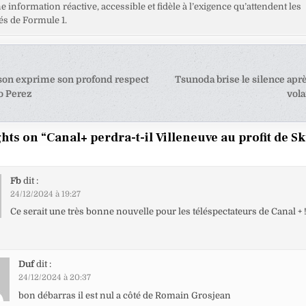
ne information réactive, accessible et fidèle à l’exigence qu’attendent les
s de Formule 1.
tion
on exprime son profond respect
Tsunoda brise le silence aprè
o Perez
vola
e
hts on “
Canal+ perdra-t-il Villeneuve au profit de S
Fb
dit :
24/12/2024 à 19:27
Ce serait une très bonne nouvelle pour les téléspectateurs de Canal + !
Duf
dit :
24/12/2024 à 20:37
bon débarras il est nul a côté de Romain Grosjean