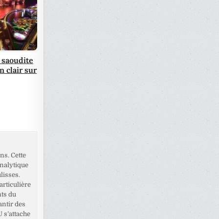
 saoudite
n clair sur
ns. Cette
analytique
lisses.
rticulière
nts du
antir des
U s’attache