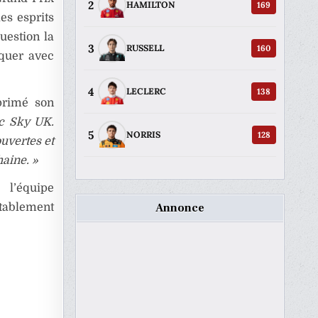
2
169
HAMILTON
es esprits
uestion la
3
160
RUSSELL
iquer avec
4
138
LECLERC
primé son
ec Sky UK.
5
128
NORRIS
uvertes et
haine. »
 l’équipe
Annonce
itablement