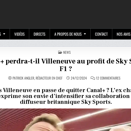
M
S
VIDÉOS
DIRECTS
A PROPOS DE NOUS
CONTACT
NOS AMIS
POSTED
NEWS
IN
+ perdra-t-il Villeneuve au profit de Sky
F1 ?
SUR
PATRICK ANGLER, RÉDACTEUR EN CHEF
24/12/2024
12 COMMENTAIRES
CANAL+
PERDRA
T-
 Villeneuve en passe de quitter Canal+ ? L’ex 
IL
exprime son envie d’intensifier sa collaboration 
VILLEN
AU
diffuseur britannique Sky Sports.
PROFIT
DE
SKY
SPORTS
F1
?