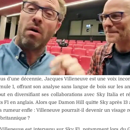
us d’une décennie, Jacques Villeneuve est une voix inco
mule 1, offrant son analyse sans langue de bois sur les a
out en diversifiant ses collaborations avec Sky Italia et
s F1 en anglais. Alors que Damon Hill quitte Sky après 13
la rumeur enfle : Villeneuve pourrait-il devenir un visage 
 britannique ?
Villeneuve est intervenu sur Sky F1, notamment lors du 