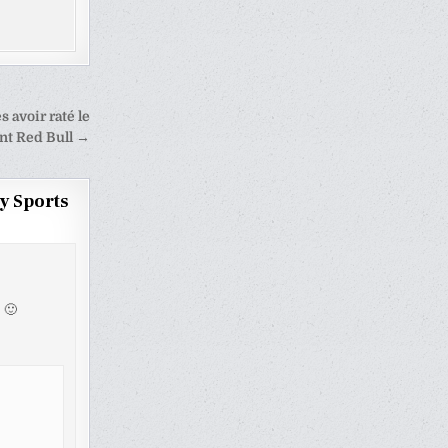
s avoir raté le
nt Red Bull →
ky Sports
 🙂