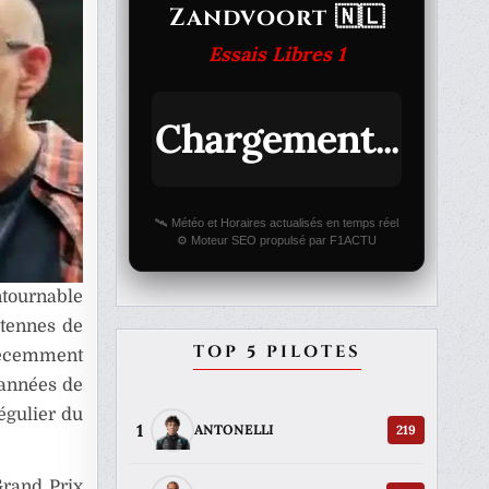
Zandvoort 🇳🇱
Essais Libres 1
Chargement...
🛰️ Météo et Horaires actualisés en temps réel
⚙️ Moteur SEO propulsé par F1ACTU
ntournable
ntennes de
TOP 5 PILOTES
 récemment
 années de
régulier du
1
219
ANTONELLI
Grand Prix