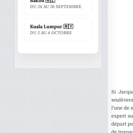
Bakou 🇦🇿
DU 24 AU 26 SEPTEMBRE
Kuala Lumpur 🇲🇾
DU 2 AU 4 OCTOBRE
Si Jacqu
soulèvera
l’une de 
expert su
départ po
de trouve