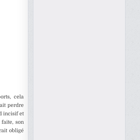
orts, cela
ait perdre
incisif et
faite, son
rait obligé