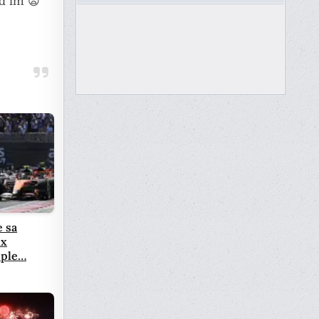
id im 😦
e sa
ux
pple…