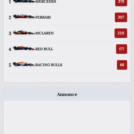
1
379
MERCEDES
2
307
FERRARI
3
220
MCLAREN
4
177
RED BULL
5
66
RACING BULLS
Annonce