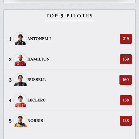
TOP 5 PILOTES
1
ANTONELLI
219
2
HAMILTON
169
3
RUSSELL
160
4
LECLERC
138
5
NORRIS
128