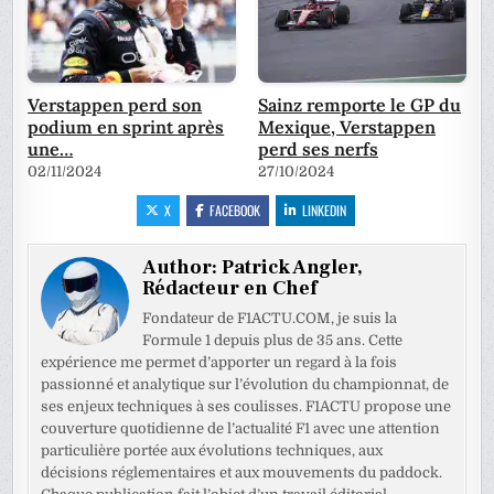
Verstappen perd son
Sainz remporte le GP du
podium en sprint après
Mexique, Verstappen
une…
perd ses nerfs
02/11/2024
27/10/2024
X
FACEBOOK
LINKEDIN
Author:
Patrick Angler,
Rédacteur en Chef
Fondateur de F1ACTU.COM, je suis la
Formule 1 depuis plus de 35 ans. Cette
expérience me permet d’apporter un regard à la fois
passionné et analytique sur l’évolution du championnat, de
ses enjeux techniques à ses coulisses. F1ACTU propose une
couverture quotidienne de l’actualité F1 avec une attention
particulière portée aux évolutions techniques, aux
décisions réglementaires et aux mouvements du paddock.