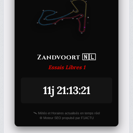
Zandvoort 🇳🇱
Essais Libres 1
11j 21:13:21
🛰️ Météo et Horaires actualisés en temps réel
⚙️ Moteur SEO propulsé par F1ACTU