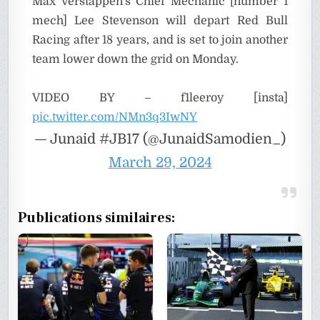
Max Verstappen's Chief Mechanic [number 1
mech] Lee Stevenson will depart Red Bull
Racing after 18 years, and is set to join another
team lower down the grid on Monday.
VIDEO BY – f1leeroy [insta]
pic.twitter.com/NMn3q3IwNY
— Junaid #JB17 (@JunaidSamodien_)
March 29, 2024
Publications similaires: