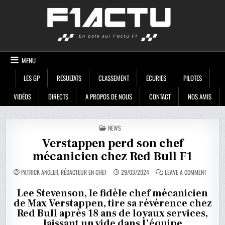
Skip
F1ACTU
to
content
MENU
LES GP
RÉSULTATS
CLASSEMENT
ECURIES
PILOTES
VIDÉOS
DIRECTS
A PROPOS DE NOUS
CONTACT
NOS AMIS
POSTED
NEWS
IN
Verstappen perd son chef
mécanicien chez Red Bull F1
ON
PATRICK ANGLER, RÉDACTEUR EN CHEF
29/03/2024
LEAVE A COMMENT
VERSTA
PERD
SON
Lee Stevenson, le fidèle chef mécanicien
CHEF
de Max Verstappen, tire sa révérence chez
MÉCANIC
CHEZ
Red Bull après 18 ans de loyaux services,
RED
BULL
laissant un vide dans l’équipe