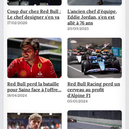
Coup dur chez Red Bull :
L'ancien chef d'équipe,
Le chef designer s'en va
Eddie Jordan, s'en est
allé à 76 ans
17/02/2026
20/03/2025
Red Bull perd la bataille
Red Bull Racing perd un
pour Sainz face à l'offre…
cerveau au profit
d'Alpine F1
18/04/2024
05/01/2024